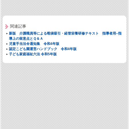
関連記事
新版 介護職員等による喀痰吸引・経管栄養研修テキスト 指導者用–指
導上の留意点とＱ＆Ａ
児童手当法令通知集 令和4年版
認定こども園運営ハンドブック 令和4年版
子ども家庭福祉六法 令和5年版