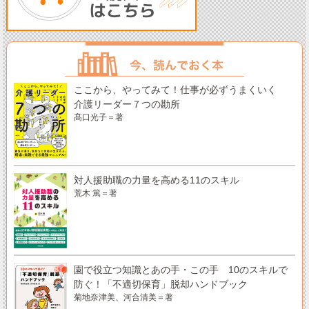
ここから、やってみて！仕事が必ずうまくいく
介護リーダー７つの勘所
髙口光子＝著
対人援助職の力量を高める11のスキル
荒木 篤＝著
園で役立つ知識とあの手・この手 10のスキルで
防ぐ！「不適切保育」脱却ハンドブック
菊地奈津美、河合清美＝著