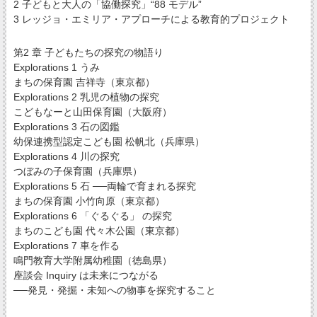
2 子どもと大人の「協働探究」“88 モデル”
3 レッジョ・エミリア・アプローチによる教育的プロジェクト
第2 章 子どもたちの探究の物語り
Explorations 1 うみ
まちの保育園 吉祥寺（東京都）
Explorations 2 乳児の植物の探究
こどもなーと山田保育園（大阪府）
Explorations 3 石の図鑑
幼保連携型認定こども園 松帆北（兵庫県）
Explorations 4 川の探究
つぼみの子保育園（兵庫県）
Explorations 5 石 ──両輪で育まれる探究
まちの保育園 小竹向原（東京都）
Explorations 6 「ぐるぐる」 の探究
まちのこども園 代々木公園（東京都）
Explorations 7 車を作る
鳴門教育大学附属幼稚園（徳島県）
座談会 Inquiry は未来につながる
──発見・発掘・未知への物事を探究すること