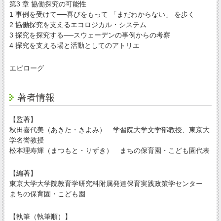
第3 章 協働探究の可能性
1 事例を受けて──喜びをもって 「まだわからない」 を歩く
2 協働探究を支えるエコロジカル・システム
3 探究を探究する──スウェーデンの事例からの考察
4 探究を支える場と活動としてのアトリエ
エピローグ
著者情報
【監著】
秋田喜代美（あきた・きよみ） 学習院大学文学部教授、東京大
学名誉教授
松本理寿輝（まつもと・りずき） まちの保育園・こども園代表
【編著】
東京大学大学院教育学研究科附属発達保育実践政策学センター
まちの保育園・こども園
【執筆（執筆順）】