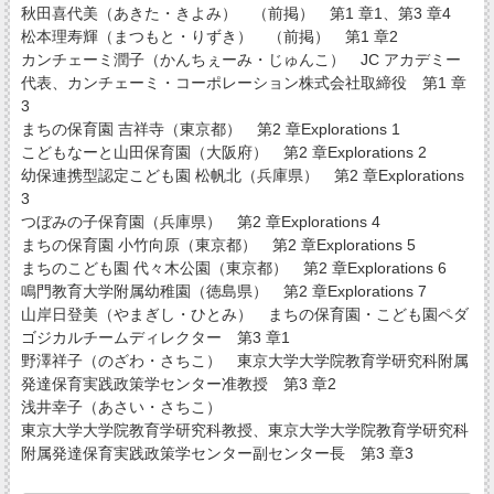
秋田喜代美（あきた・きよみ） （前掲） 第1 章1、第3 章4
松本理寿輝（まつもと・りずき） （前掲） 第1 章2
カンチェーミ潤子（かんちぇーみ・じゅんこ） JC アカデミー
代表、カンチェーミ・コーポレーション株式会社取締役 第1 章
3
まちの保育園 吉祥寺（東京都） 第2 章Explorations 1
こどもなーと山田保育園（大阪府） 第2 章Explorations 2
幼保連携型認定こども園 松帆北（兵庫県） 第2 章Explorations
3
つぼみの子保育園（兵庫県） 第2 章Explorations 4
まちの保育園 小竹向原（東京都） 第2 章Explorations 5
まちのこども園 代々木公園（東京都） 第2 章Explorations 6
鳴門教育大学附属幼稚園（徳島県） 第2 章Explorations 7
山岸日登美（やまぎし・ひとみ） まちの保育園・こども園ペダ
ゴジカルチームディレクター 第3 章1
野澤祥子（のざわ・さちこ） 東京大学大学院教育学研究科附属
発達保育実践政策学センター准教授 第3 章2
浅井幸子（あさい・さちこ）
東京大学大学院教育学研究科教授、東京大学大学院教育学研究科
附属発達保育実践政策学センター副センター長 第3 章3