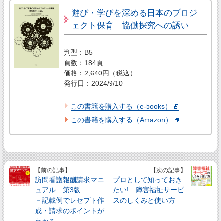
遊び・学びを深める日本のプロジ
ェクト保育 協働探究への誘い
判型：B5
頁数：184頁
価格：2,640円（税込）
発行日：2024/9/10
この書籍を購入する（e-books）
この書籍を購入する（Amazon）
【前の記事】
【次の記事】
訪問看護報酬請求マニ
プロとして知っておき
ュアル 第3版
たい! 障害福祉サービ
－記載例でレセプト作
スのしくみと使い方
成・請求のポイントが