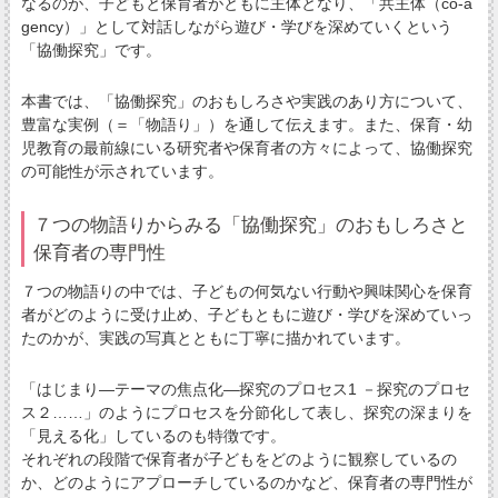
なるのが、子どもと保育者がともに主体となり、「共主体（co-a
gency）」として対話しながら遊び・学びを深めていくという
「協働探究」です。
本書では、「協働探究」のおもしろさや実践のあり方について、
豊富な実例（＝「物語り」）を通して伝えます。また、保育・幼
児教育の最前線にいる研究者や保育者の方々によって、協働探究
の可能性が示されています。
７つの物語りからみる「協働探究」のおもしろさと
保育者の専門性
７つの物語りの中では、子どもの何気ない行動や興味関心を保育
者がどのように受け止め、子どもともに遊び・学びを深めていっ
たのかが、実践の写真とともに丁寧に描かれています。
「はじまり―テーマの焦点化―探究のプロセス1 －探究のプロセ
ス２……」のようにプロセスを分節化して表し、探究の深まりを
「見える化」しているのも特徴です。
それぞれの段階で保育者が子どもをどのように観察しているの
か、どのようにアプローチしているのかなど、保育者の専門性が