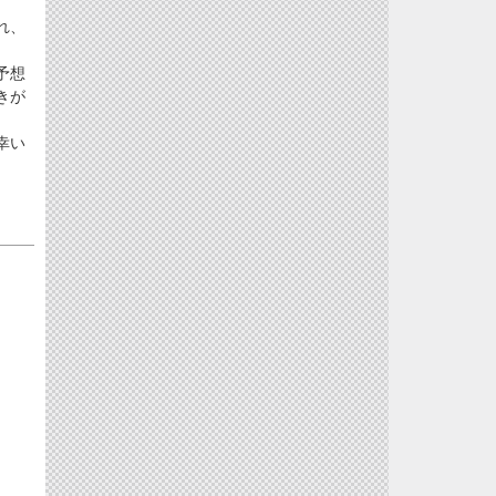
れ、
予想
きが
幸い