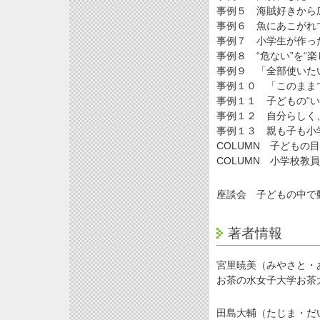
事例５ 海賊好きから
事例６ 魚にあこがれ
事例７ 小学生が作った
事例８ “危ない”を“
事例９ 「全部使いた
事例１０ 「このまま
事例１１ 子どもの“い
事例１２ 自分らしく
事例１３ 親も子も小
COLUMN 子ども
COLUMN 小学校教
座談会 子どもの中で
著者情報
宮里暁美（みやさと・
お茶の水女子大学お茶
田島大輔（たじま・だ