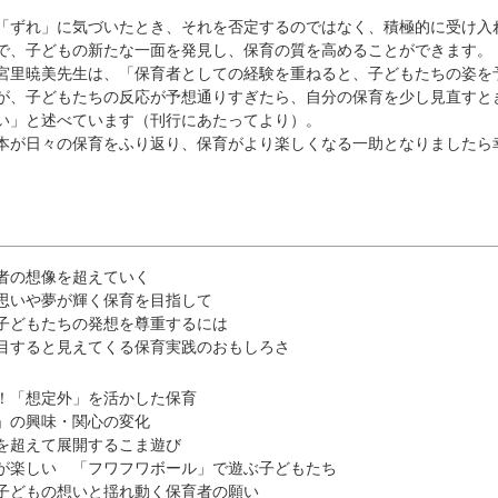
ずれ」に気づいたとき、それを否定するのではなく、積極的に受け入
で、子どもの新たな一面を発見し、保育の質を高めることができます。
里暁美先生は、「保育者としての経験を重ねると、子どもたちの姿を
が、子どもたちの反応が予想通りすぎたら、自分の保育を少し見直すと
い」と述べています（刊行にあたってより）。
が日々の保育をふり返り、保育がより楽しくなる一助となりましたら
者の想像を超えていく
思いや夢が輝く保育を目指して
子どもたちの発想を尊重するには
目すると見えてくる保育実践のおもしろさ
！「想定外」を活かした保育
」の興味・関心の変化
を超えて展開するこま遊び
が楽しい 「フワフワボール」で遊ぶ子どもたち
子どもの想いと揺れ動く保育者の願い