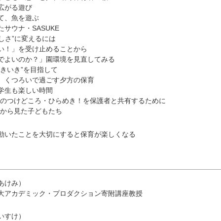
広がる遊び
て、魚を遊ぶ
サウナ・SASUKE
楽しさ”に変えるには
い！」を受け止めることから
でよいのか？」園環境を見直してみる
きいき”を目指して
、くつろいで過ごす夕方の保育
学生も楽しい時間
の目のつけどころ・ひらめき！を保護者と共有するために
員から見た子どもたち
動いたことを大切にすると保育が楽しくなる
あけみ）
大アカデミック・プロダクション寄附講座教授
いすけ）