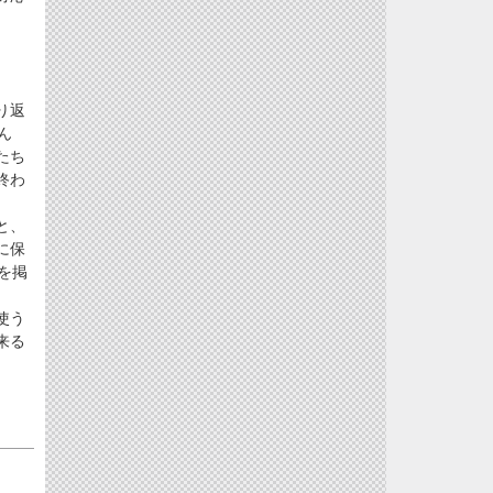
り返
ん
たち
終わ
と、
に保
を掲
使う
来る