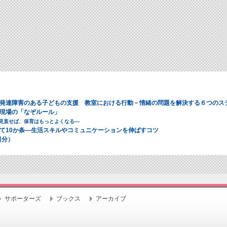
発達障害のある子どもの支援 教室における行動－情緒の問題を解決する６つのス
現場の「なぞルール」
見直せば、保育はもっとよくなる―
て10か条―生活スキルやコミュニケーションを伸ばすコツ
日分）
サポーターズ
ブックス
アーカイブ