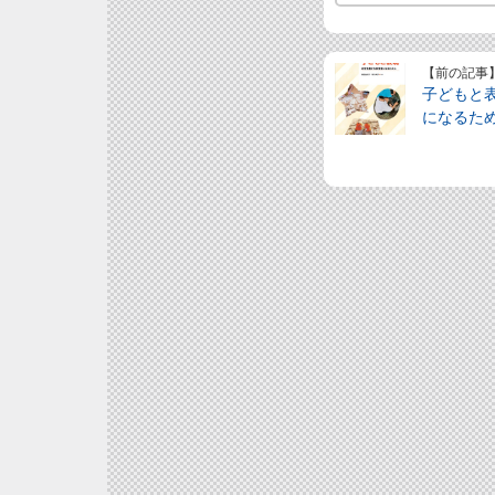
【前の記事
子どもと
になるた