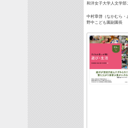
和洋女子大学人文学部
中村章啓（なかむら・
野中こども園副園長