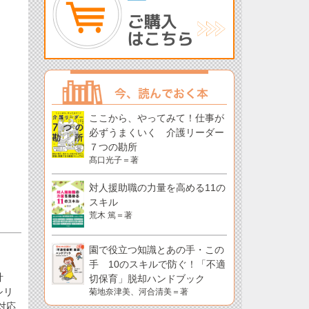
ここから、やってみて！仕事が
必ずうまくいく 介護リーダー
７つの勘所
髙口光子＝著
対人援助職の力量を高める11の
スキル
荒木 篤＝著
園で役立つ知識とあの手・この
手 10のスキルで防ぐ！「不適
計
切保育」脱却ハンドブック
シリ
菊地奈津美、河合清美＝著
対応