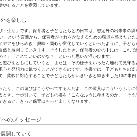
増やせることを意図しています。
定外を楽しむ
・生活」です。保育者と子どもたちとの日常は、想定外の出来事の繰
たい」という言葉から、保育者がそれをかなえるための環境を整えたとた
イデアをひらめき、興味・関心が変化していくといったように、子ども
自然と展開していきます。そうしたとき、保育者の心の中には「これで
の？」「これでいいのかな？」といった思いが浮かびます。
遊びをともにしていくと、または、その様子をいったん離れて見守る
求心と発想力に気づくことができるのです。本書では、子どもたちの姿
て、柔軟に対応することで子どもたちがいきいきと輝き出した13の事例
たり、この遊びはこうやってするんだよ、この道具はこういうふうに
るとき、一歩引いて、子どもの姿を「こんなふうに考えるのか」「そう
できると、きっと保育はもっと楽しくなります。
者へのメッセージ
で展開していく