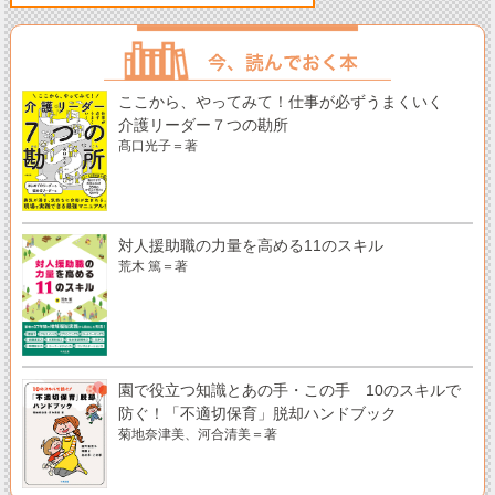
ここから、やってみて！仕事が必ずうまくいく
介護リーダー７つの勘所
髙口光子＝著
対人援助職の力量を高める11のスキル
荒木 篤＝著
園で役立つ知識とあの手・この手 10のスキルで
防ぐ！「不適切保育」脱却ハンドブック
菊地奈津美、河合清美＝著