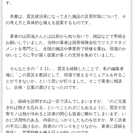
す。
本書は、震災後活発になってきた施設の災害対策について、そ
の考え方と具体的な備えを提案するものです。
著者の山田滋さんとは以前から知り合いで、雑誌などで寄稿を
お願いしていました。当時の著者は損害保険会社でリスクマネジ
メントを専門とし、全国の施設や事業所で研修を重ね、現場のか
ゆいところに手が届く提案が多くの支持を集めていました。
そんなときの「３.11」。震災を経験したことで、私の編集者
魂に「この震災を教訓として、現場で使えるマニュアルを作るこ
とができないか」という思いが灯りました。そこで著者に相談
し、企画・立案の運びとなったのです。
と、経緯を説明すれば一言で済んでしまいますが、「のど元過
ぎれば熱さを忘れる」ということわざにもあるように、震災や災
害モノは熱が冷めると読者の関心も急速に離れてしまいます。い
かに汎用性のある、内容のしっかりしたものを出すか、早く読者
の手元に届けるか。両者のバランスをとりながら、著者に原稿を
督促し、営業戦略を練る日々が続いたのです。