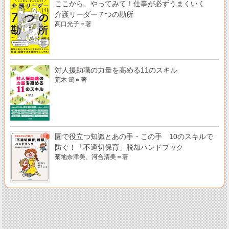
ここから、やってみて！仕事が必ずうまくいく
介護リーダー７つの勘所
髙口光子＝著
対人援助職の力量を高める11のスキル
荒木 篤＝著
園で役立つ知識とあの手・この手 10のスキルで
防ぐ！「不適切保育」脱却ハンドブック
菊地奈津美、河合清美＝著