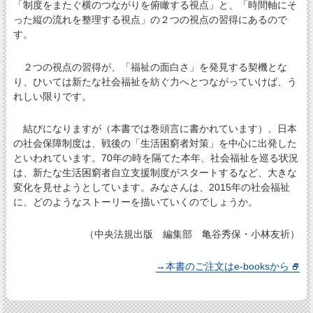
「制度をまたぐ横のつながりを俯瞰する視点」と、「時間軸にそ
った縦の流れを整理する視点」の２つの視点の習得にあるので
す。
２つの視点の習得が、「福祉の面白さ」を発見する契機とな
り、ひいては新たな社会福祉を紡ぐ力へとつながっていけば、う
れしい限りです。
結びになりますが（本書では巻頭言に書かれています）、日本
の社会保障制度は、戦後の「生活困窮者対策」を中心に出発した
といわれています。70年の時を隔てた本年、社会福祉を巡る状況
は、新たな生活困窮者自立支援制度がスタートするなど、大きな
変化を見せようとしています。みなさんは、2015年の社会福祉
に、どのようなストーリーを描いていくのでしょうか。
（中央法規出版 編集部 亀谷秀保・小林友祈）
→本書のご注文はe-booksから