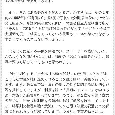
る種の必然性が見えてきます。
また、そこにある必然性を酌みとることができれば、その２年
前の1998年に保育所の利用制度で芽吹いた利用者本位のサービス
の仕組みが、介護保険制度で花開き、障害者自立支援制度で広が
りをみせ、2015年４月に再び保育分野に戻って「子ども・子育て
支援新制度」に結実していくという展開も、一本の線でつながっ
て見えてくるのではないでしょうか。
ばらばらに見える事象を関連づけ、ストーリーを描いていく。
このような習慣が身につけば、福祉の学習にも面白みが増し、知
識の深みも増していくものと思われます。
今回ご紹介する『社会福祉の動向2015』の発行にあたっては、
こうした学習が推し進められることを強く願い、編集を行ってい
ます。まず、第１章では、最近の制度の動きに関する総括的な解
説を掲載していますが、制度を跨ぐ「共通のトレンド」が学べる
よう意識した編集を行っています。つづく、第２章から第７章の
各章では、社会福祉制度を各領域にわけて解説を展開しています
が、時系列の整理を強く意識し、できる限り制度の変遷とその背
景にも触れるよう配慮しています。つまり、本書のねらいは、