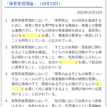
「保育実習理論」（10月13日）
2023年10月13日
１ 保育所保育指針において、「保育所は、その目的を達成する
ために、保育に関する専門性を有する職員が、家庭との緊密
な連携の下に、子どもの状況や発達過程を踏まえ、保育所に
おける
（
環境
）
を通して、養護及び教育を一体的に行う
ことを特性としている」と記されている。
２ 保育所保育指針において、「子どもが自発的・意欲的に関わ
れるような環境を構成し、子どもの主体的な活動や子ども相
互の関わりを大切にすること。特に、乳幼児期にふさわしい
体験が得られるように、生活や
（
遊び
）
を通して総合的
に保育すること」と記されている。
３ 保育所保育指針において、「障害のある子どもの保育につい
ては、一人一人の子どもの発達過程や障害の状態を把握し、
適切な環境の下で、障害のある子どもが他の子どもとの
（
生活
）
を通して共に成長できるよう、指導計画の中に位置
付けること」と記されている。
４ 保育所保育指針において、「幼児期において自然のもつ意味
は大きく、自然の大きさ、美しさ、不思議さなどに直接触れ