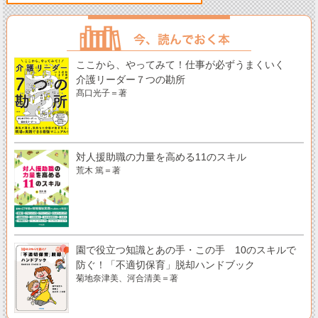
ここから、やってみて！仕事が必ずうまくいく
介護リーダー７つの勘所
髙口光子＝著
対人援助職の力量を高める11のスキル
荒木 篤＝著
園で役立つ知識とあの手・この手 10のスキルで
防ぐ！「不適切保育」脱却ハンドブック
菊地奈津美、河合清美＝著