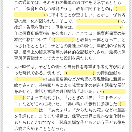
この通知では、それぞれの機能の独自性を明示するととも
に、「保育所のもつ機能のうち、教育に関するものは
（
幼
稚園教育要領
）
に準ずることが望ましい」と示し、保育内
容の統一化が図られた。そこで、
（
幼稚園教育要領
）
の
改訂・告示を受けて、厚生省は、
（
1965（昭和40）
）
年に保育所保育指針を公表した。ここでは、保育所保育の基
本的性格について「
（
養護
）
と教育が一体となって」と
示されるとともに、子どもの発達上の特性、年齢別の保育内
容、指導上の留意事項等の具体的な記載がなされ、最初の保
育所保育指針として大きな役割を果たした。
４ 大正時代は、子どもの個性や自発性を尊重する考え方が広ま
った時代である。例えば、
（
土川五郎
）
の律動遊戯や
（
山本鼎
）
の自由画運動などが幼児の表現活動に新風を
吹き込んだ。芸術家たちによる児童文化の創造も活発な展開
をみせた。童話と童謡の月刊雑誌『赤い鳥』が
（
鈴木三重
吉
）
によって創刊され、『おとぎの世界』『コドモノク
ニ』などがこれに続いた。『赤い鳥』の創刊に参加した
（
北原白秋
）
は、『あめふり』『からたちの花』などの童謡
を作詞した。こうした活動は、保育の世界に豊かな文化財を
もたらしただけでなく、純真無垢な子どもという子ども像を
広範に広めることとなった。