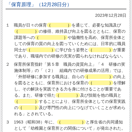
「保育原理」（12月28日分）
2023年12月28日
１ 職員が日々の保育
（
実践
）
を通じて、必要な知識及び
（
技術
）
の修得、維持及び向上を図るとともに、保育の
課題等への
（
共通理解
）
や協働性を高め、保育所全体と
しての保育の質の向上を図っていくためには、日常的に職員
同士が
（
主体的
）
に学び合う姿勢と
（
環境
）
が重要
であり、職場内での研修の充実が図られなければならない。
２ 保育所保育指針「第５章 職員の資質向上」「４ 研修の実
施体制等」の「（２） 組織内での研修成果の活用」では、
「外部研修に参加する職員は、自らの
（
専門性
）
の向上
を図るとともに、保育所における保育の
（
課題
）
を理解
し、その解決を実践できる力を身に付けることが重要であ
る。また、研修で得た
（
知識
）
及び技能を他の職員と
（
共有
）
することにより、保育所全体としての保育実践
の
（
質
）
及び専門性の向上につなげていくことが求めら
れる」とされている。
３ 1963（昭和38）年に、
（
文部省
）
と厚生省の共同通知
として「幼稚園と保育所との関係について」が発出された。