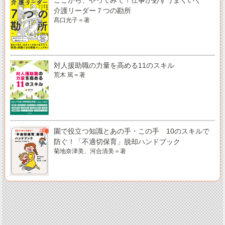
ここから、やってみて！仕事が必ずうまくいく
介護リーダー７つの勘所
髙口光子＝著
対人援助職の力量を高める11のスキル
荒木 篤＝著
園で役立つ知識とあの手・この手 10のスキルで
防ぐ！「不適切保育」脱却ハンドブック
菊地奈津美、河合清美＝著