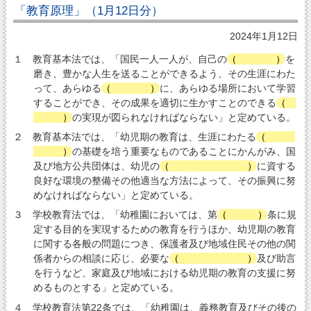
「教育原理」（1月12日分）
2024年1月12日
１ 教育基本法では、「国民一人一人が、自己の
（
人格
）
を
磨き、豊かな人生を送ることができるよう、その生涯にわた
って、あらゆる
（
機会
）
に、あらゆる場所において学習
することができ、その成果を適切に生かすことのできる
（
社会
）
の実現が図られなければならない」と定めている。
２ 教育基本法では、「幼児期の教育は、生涯にわたる
（
人格
形成
）
の基礎を培う重要なものであることにかんがみ、国
及び地方公共団体は、幼児の
（
健やかな成長
）
に資する
良好な環境の整備その他適当な方法によって、その振興に努
めなければならない」と定めている。
３ 学校教育法では、「幼稚園においては、第
（
22
）
条に規
定する目的を実現するための教育を行うほか、幼児期の教育
に関する各般の問題につき、保護者及び地域住民その他の関
係者からの相談に応じ、必要な
（
情報の提供
）
及び助言
を行うなど、家庭及び地域における幼児期の教育の支援に努
めるものとする」と定めている。
４ 学校教育法第22条では、「幼稚園は、義務教育及びその後の