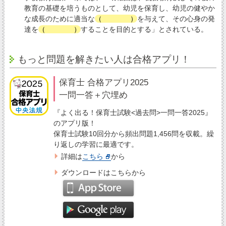
教育の基礎を培うものとして、幼児を保育し、幼児の健やか
な成長のために適当な
（
環境
）
を与えて、その心身の発
達を
（
助長
）
することを目的とする」とされている。
もっと問題を解きたい人は合格アプリ！
保育士 合格アプリ2025
一問一答＋穴埋め
『よく出る！保育士試験<過去問>一問一答2025』
のアプリ版！
保育士試験10回分から頻出問題1,456問を収載。繰
り返しの学習に最適です。
詳細は
こちら
から
ダウンロードはこちらから