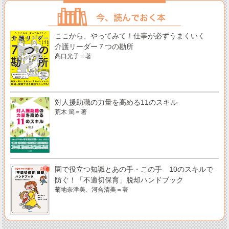
ここから、やってみて！仕事が必ずうまくいく
介護リーダー７つの勘所
髙口光子＝著
対人援助職の力量を高める11のスキル
荒木 篤＝著
園で役立つ知識とあの手・この手 10のスキルで
防ぐ！「不適切保育」脱却ハンドブック
菊地奈津美、河合清美＝著