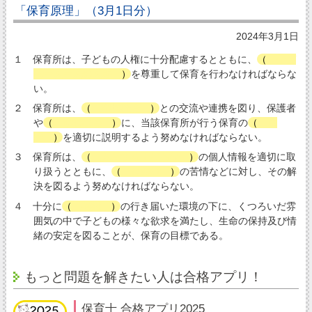
「保育原理」（3月1日分）
2024年3月1日
１ 保育所は、子どもの人権に十分配慮するとともに、
（
子ど
も一人一人の人格
）
を尊重して保育を行わなければならな
い。
２ 保育所は、
（
地域社会
）
との交流や連携を図り、保護者
や
（
地域社会
）
に、当該保育所が行う保育の
（
内
容
）
を適切に説明するよう努めなければならない。
３ 保育所は、
（
入所する子ども等
）
の個人情報を適切に取
り扱うとともに、
（
保護者
）
の苦情などに対し、その解
決を図るよう努めなければならない。
４ 十分に
（
養護
）
の行き届いた環境の下に、くつろいだ雰
囲気の中で子どもの様々な欲求を満たし、生命の保持及び情
緒の安定を図ることが、保育の目標である。
もっと問題を解きたい人は合格アプリ！
保育士 合格アプリ2025