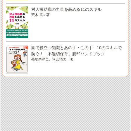
対人援助職の力量を高める11のスキル
荒木 篤＝著
園で役立つ知識とあの手・この手 10のスキルで
防ぐ！「不適切保育」脱却ハンドブック
菊地奈津美、河合清美＝著