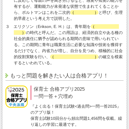
に反応して母親の声を聞き分けるなど、感覚や知覚の能力を
有するが、運動能力が未発達な状態で生まれてくることか
ら、ポルトマンはこれを二次的
（
就巣性
）
と呼び、生理
的早産という考え方で説明した。
３ エリクソン（Erikson, E. H.）は、青年期を
（
モラトリア
ム
）
の時代と呼んだ。この用語は、経済的自立やある種の
社会的責任に猶予が認められる期間の意味で用いられてい
る。この期間に青年は職業生活に必要な知識や技術を獲得す
るだけでなく、内省力が増し、自分を見つめ、積極的に社会
的役割実験を行い、
（
アイデンティティ
）
の確立を模索
するといわれている。
もっと問題を解きたい人は合格アプリ！
保育士 合格アプリ2025
一問一答＋穴埋め
『よく出る！保育士試験<過去問>一問一答2025』
のアプリ版！
保育士試験10回分から頻出問題1,456問を収載。繰
り返しの学習に最適です。