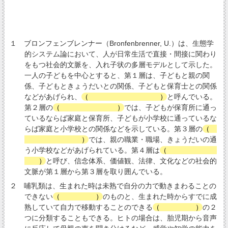
１ ブロンフェンブレンナー（Bronfenbrenner, U.）は、生態学
的システム論において、人が日常生活で直接・間接に関わり
をもつ社会的文脈を、入れ子状の多層モデルとして示した。
一人の子どもを中心とすると、第１層は、子どもと親の関
係、子どもときょうだいとの関係、子どもと保育士との関係
などがあげられ、
（
マイクロシステム
）
と呼んでいる。
第２層の
（
メゾシステム
）
では、子どもが保育所に通っ
ているならば家庭と保育所、子どもが小学校に通っているな
らば家庭と小学校との関係などを示している。第３層の
（
エクソシステム
）
では、親の職業・職場、きょうだいの通
う小学校などがあげられている。第４層は
（
マクロシステ
ム
）
と呼び、信念体系、価値観、法律、文化などの社会的
文脈が第１層から第３層を取り囲んでいる。
２ 哺乳類は、生まれた時は未熟で自分の力で動きまわることの
できない
（
就巣性
）
のものと、生まれた時からすでに成
熟していて自力で移動することのできる
（
離巣性
）
の２
つに分類することもできる。ヒトの場合は、胎児期から音声