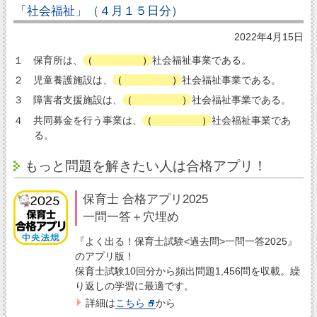
「社会福祉」（４月１５日分）
2022年4月15日
１ 保育所は、
（
第二種
）
社会福祉事業である。
２ 児童養護施設は、
（
第一種
）
社会福祉事業である。
３ 障害者支援施設は、
（
第一種
）
社会福祉事業である。
４ 共同募金を行う事業は、
（
第一種
）
社会福祉事業であ
る。
もっと問題を解きたい人は合格アプリ！
保育士 合格アプリ2025
一問一答＋穴埋め
『よく出る！保育士試験<過去問>一問一答2025』
のアプリ版！
保育士試験10回分から頻出問題1,456問を収載。繰
り返しの学習に最適です。
詳細は
こちら
から