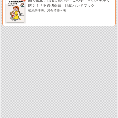
園で役立つ知識とあの手・この手 10のスキルで
防ぐ！「不適切保育」脱却ハンドブック
菊地奈津美、河合清美＝著