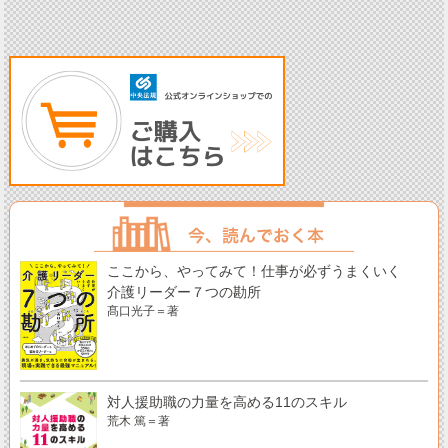
ここから、やってみて！仕事が必ずうまくいく
介護リーダー７つの勘所
髙口光子＝著
対人援助職の力量を高める11のスキル
荒木 篤＝著