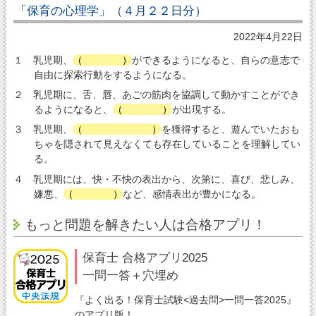
「保育の心理学」（４月２２日分）
2022年4月22日
１ 乳児期、
（
歩行
）
ができるようになると、自らの意志で
自由に探索行動をするようになる。
２ 乳児期に、舌、唇、あごの筋肉を協調して動かすことができ
るようになると、
（
喃語
）
が出現する。
３ 乳児期、
（
物の永続性
）
を獲得すると、遊んでいたおも
ちゃを隠されて見えなくても存在していることを理解してい
る。
４ 乳児期には、快・不快の表出から、次第に、喜び、悲しみ、
嫌悪、
（
怒り
）
など、感情表出が豊かになる。
もっと問題を解きたい人は合格アプリ！
保育士 合格アプリ2025
一問一答＋穴埋め
『よく出る！保育士試験<過去問>一問一答2025』
のアプリ版！