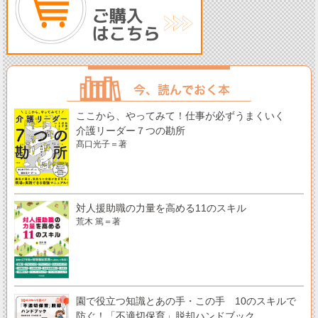
ここから、やってみて！仕事が必ずうまくいく
介護リーダー７つの勘所
髙口光子＝著
対人援助職の力量を高める11のスキル
荒木 篤＝著
園で役立つ知識とあの手・この手 10のスキルで
防ぐ！「不適切保育」脱却ハンドブック