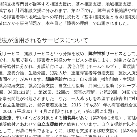
相談支援専門員が従事する相談支援は、基本相談支援、地域相談支援、
成する）計画相談支援に分かれます。第27回では、障害者支援施設や精
いる障害者等の地域生活への移行に携わる（基本相談支援と地域相談支
業にかかる事例問題が、本科目と「障害の理解」で出題されました。
援法が適用されるサービスについて
サービス、施設サービスという分類を改め、
障害福祉サービス
として
でも、居宅で暮らす障害者と同様のサービスを提供します。対象となる
練等給付に分かれ、介護給付には、居宅介護（ホームヘルプ）、重度訪
護、療養介護、生活介護、短期入所、重度障害者等包括支援、施設入所
夜間ケア）があります。
訓練等給付
には、自立訓練（機能訓練・生活訓
就労継続支援、就労定着支援、自立生活援助、共同生活援助（グループ
回、34回に出題）。第28回、32回の「障害の理解」と第29回、34回で
る事例問題が出題されました。なお、一人暮らしを希望する障害者に対
る自立生活援助と、就労定着支援は、2016（平成28）年の障害者総合
2018（平成30）年４月に創設されました（第31回に出題）。
援医療
、車いすなどを対象とする
補装具
があり（第30回に出題）、前述
練等給付とあわせて
自立支援給付
と総称しています。自立支援給付以外
として、円滑に外出できるように、移動を支援する移動支援や（第28回