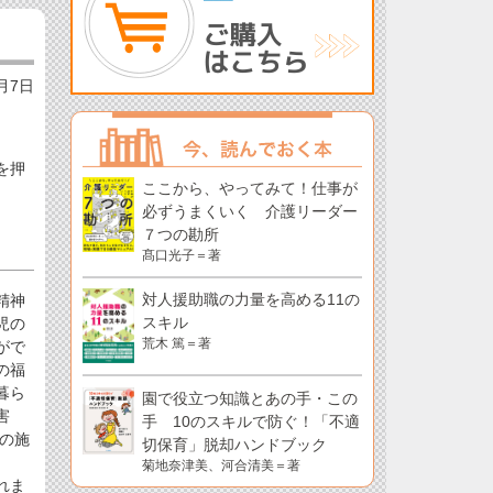
6月7日
を押
ここから、やってみて！仕事が
必ずうまくいく 介護リーダー
７つの勘所
髙口光子＝著
対人援助職の力量を高める11の
精神
スキル
児の
荒木 篤＝著
がで
の福
暮ら
園で役立つ知識とあの手・この
害
手 10のスキルで防ぐ！「不適
の施
切保育」脱却ハンドブック
菊地奈津美、河合清美＝著
れま