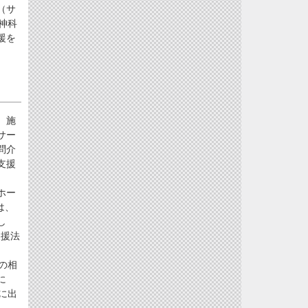
（サ
神科
援を
、施
サー
問介
支援
ホー
は、
し
支援法
の相
に
に出