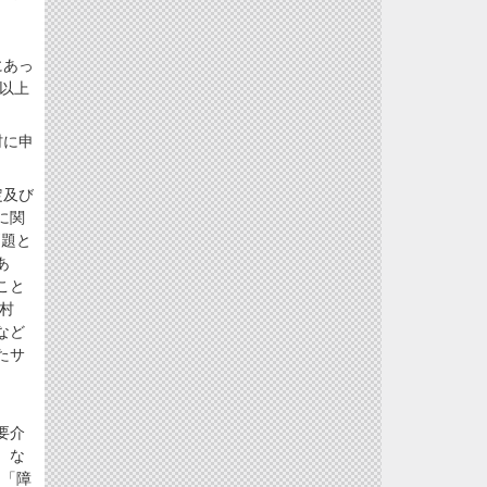
。
にあっ
以上
村に申
定及び
に関
問題と
あ
こと
村
など
たサ
要介
。な
に「障