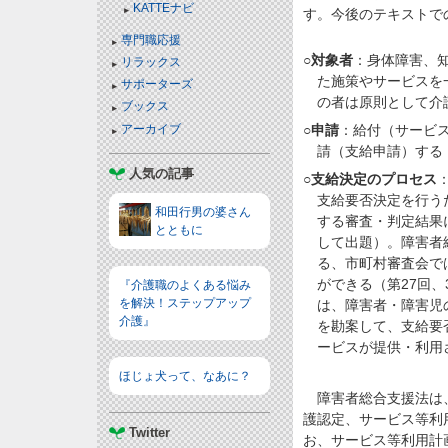
KATTEナビ
す。今後のテキストで
専門職応援
○
対象者
：身体障害、
リラックス
た施策やサービスを
サポーターズ
の者は原則として介護
ブックス
アーカイブ
○
申請
：給付（サービ
請（支給申請）する
人気の記事
○
支給決定のプロセス
支給要否決定を行う
和田行男の婆さん
する審査・判定結果
とともに
して出題）。障害者
る、市町村審査会で
ができる（第27回
『介護職のよくある悩み
を解決！ステップアップ
は、障害者・障害児
介護』
を勘案して、支給要
ービスが提供・利用
ほじょ犬って、なあに？
障害者総合支援法は、
護認定、サービス等利
Twitter
お、サービス等利用計