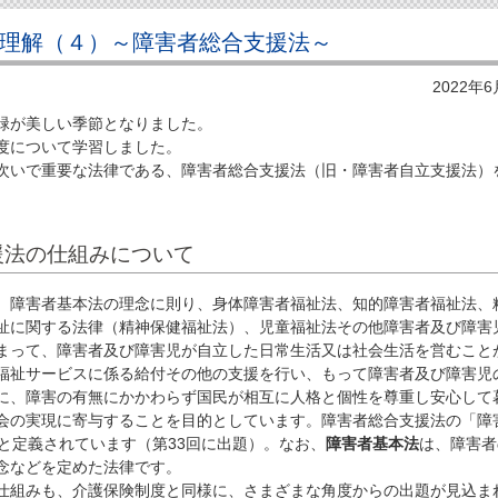
の理解（４）～障害者総合支援法～
2022年
緑が美しい季節となりました。
度について学習しました。
いで重要な法律である、障害者総合支援法（旧・障害者自立支援法）
援法の仕組みについて
、障害者基本法の理念に則り、身体障害者福祉法、知的障害者福祉法、
祉に関する法律（精神保健福祉法）、児童福祉法その他障害者及び障害
まって、障害者及び障害児が自立した日常生活又は社会生活を営むこと
福祉サービスに係る給付その他の支援を行い、もって障害者及び障害児
に、障害の有無にかかわらず国民が相互に人格と個性を尊重し安心して
会の実現に寄与することを目的としています。障害者総合支援法の「障
者と定義されています（第33回に出題）。なお、
障害者基本法
は、障害者
念などを定めた法律です。
組みも、介護保険制度と同様に、さまざまな角度からの出題が見込ま