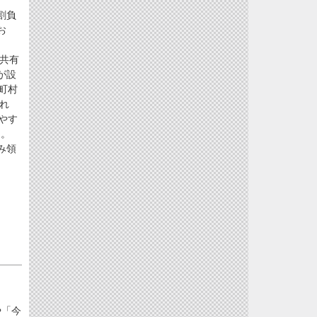
割負
お
共有
が設
町村
れ
やす
た。
み領
や「今