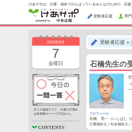
けあサポは、介護・福祉でがんばっているみんなのための、応援
受験者応援
専門
受験者応援
»
2026年8月
7
石橋先生の
金曜日
月イチ確認テスト、今週の穴埋め
プロフィール
は各資格のページ(下記)から。
石橋 亮一（いしばし 
介護福祉士／社会福祉士
CONTENTS