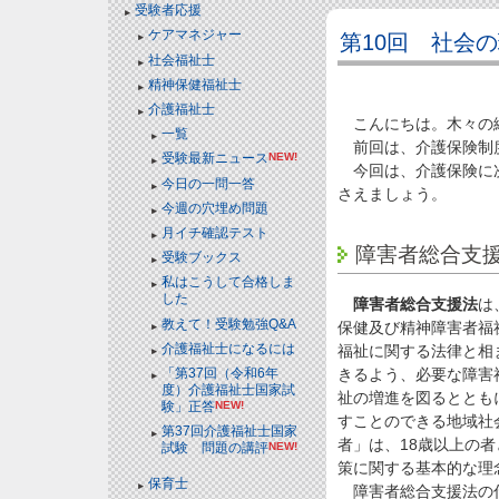
受験者応援
ケアマネジャー
第10回 社会
社会福祉士
精神保健福祉士
介護福祉士
こんにちは。木々の
一覧
前回は、介護保険制
受験最新ニュース
NEW!
今回は、介護保険に次
今日の一問一答
さえましょう。
今週の穴埋め問題
月イチ確認テスト
障害者総合支
受験ブックス
私はこうして合格しま
した
障害者総合支援法
は
教えて！受験勉強Q&A
保健及び精神障害者福
介護福祉士になるには
福祉に関する法律と相
きるよう、必要な障害
「第37回（令和6年
度）介護福祉士国家試
祉の増進を図るととも
験」正答
NEW!
すことのできる地域社
第37回介護福祉士国家
者」は、18歳以上の
試験 問題の講評
NEW!
策に関する基本的な理
保育士
障害者総合支援法の仕