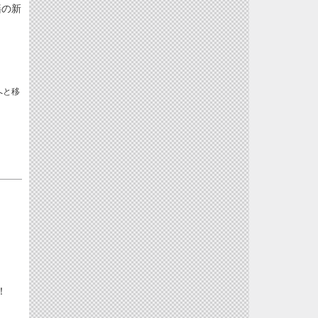
籍の新
へと移
す！