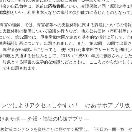
給付など市町村の実情に応じて柔軟に実施する事業があります。
料金の自己負担は、以前は
応益負担
といい、介護保険と同じ原則定率１
能負担
といい、利用者本人などの家計の負担能力に応じたものとなって
「障害の理解」では、障害者等への支援体制に関する課題についての情報
た支援体制の整備について協議を行うなど、地方公共団体（市町村等）
ついて、第32回では、厚生労働大臣が定めた基本的な指針に即して、市
障害福祉計画について、出題されました。また、第32回、33回で出題さ
、障害者が65歳以上になっても、使い慣れた事業所でサービスを利用し
制度と共通する仕組みとして、2018（平成30）年度に創設されまし
対象とする障害の医学的な知識などとともに、こころとからだのしく
」でも出題されます。
テンツによりアクセスしやすい！ けあサポアプリ版
けあサポ ― 介護・福祉の応援アプリ ―
受験対策コンテンツを資格ごとに見やすく配置し、「今日の一問一答」