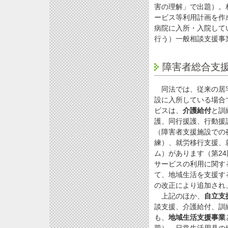
害の理解」で出題）。
ービス等利用計画を作
病院に入所・入院して
行う）一般相談支援事
障害者総合支
同法では、従来の居宅
設に入所している場合
ビスは、
介護給付
と訓
護、同行援護、行動援
（障害者支援施設での
練）、就労移行支援、
ム）があります（第24
サービスの利用に関す
て、地域生活を支援す
の改正により追加され、
上記のほか、
自立支
談支援、介護給付、訓
も、
地域生活支援事業