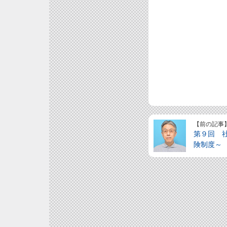
【前の記事
第９回 
険制度～