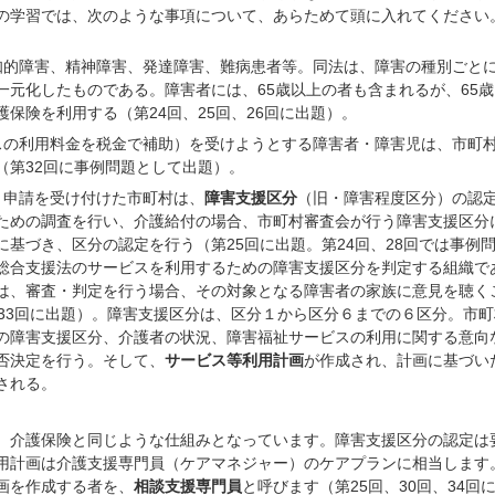
の学習では、次のような事項について、あらためて頭に入れてください
知的障害、精神障害、発達障害、難病患者等。同法は、障害の種別ごと
一元化したものである。障害者には、65歳以上の者も含まれるが、65歳
保険を利用する（第24回、25回、26回に出題）。
スの利用料金を税金で補助）を受けようとする障害者・障害児は、市町
（第32回に事例問題として出題）。
：申請を受け付けた市町村は、
障害支援区分
（旧・障害程度区分）の認
ための調査を行い、介護給付の場合、市町村審査会が行う障害支援区分
に基づき、区分の認定を行う（第25回に出題。第24回、28回では事例
総合支援法のサービスを利用するための障害支援区分を判定する組織で
は、審査・判定を行う場合、その対象となる障害者の家族に意見を聴く
、33回に出題）。障害支援区分は、区分１から区分６までの６区分。市町
の障害支援区分、介護者の状況、障害福祉サービスの利用に関する意向
否決定を行う。そして、
サービス等利用計画
が作成され、計画に基づい
される。
介護保険と同じような仕組みとなっています。障害支援区分の認定は
用計画は介護支援専門員（ケアマネジャー）のケアプランに相当します
画を作成する者を、
相談支援専門員
と呼びます（第25回、30回、34回