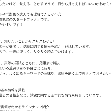
したいけど、覚えることが多そうで、何から押さえればいいのかわから
トや問題集を読んでも理解できるか不安…
験勉強のスタートブック」です。
みやすいです！
で、知りたいことがサクサクわかる!
ターが登場し、試験に関する情報を紹介・解説しています。
ので、手軽に楽しく、サクサク読んでいけます。
を、実際の国試とともに、見開きで解説
ている重要項目を科目ごとに紹介。
がら、よく出るキーワードの意味や、試験を解く上で押さえておきたい
。
の基本情報を掲載
過去の合格点など、試験に関する基本的な情報も紹介しています。
策書籍がわかるラインナップ紹介