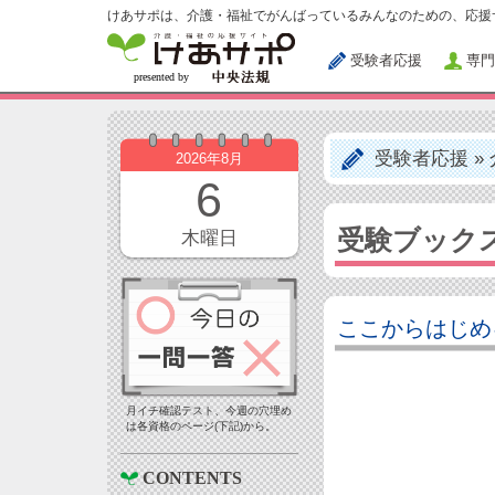
けあサポは、介護・福祉でがんばっているみんなのための、応援
受験者応援
専門
受験者応援
»
2026年8月
6
受験ブック
木曜日
ここからはじめ
月イチ確認テスト、今週の穴埋め
は各資格のページ(下記)から。
CONTENTS