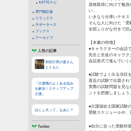
KATTEナビ
資格取得に向けて勉強
い…
専門職応援
いきなり分厚いテキス
リラックス
そんな人に向けた「受
サポーターズ
全部ふりがな付きで読
ブックス
アーカイブ
【本書の特徴】
●キャラクターの会話
人気の記事
先生と生徒のキャラク
会話形式で進んでいく
和田行男の婆さん
とともに
●試験でよく出る項目
直近の試験で出題され
『介護職のよくある悩み
実際の試験問題を見な
を解決！ステップアップ
ントを把握しましょう
介護』
●介護福祉士国家試験
ほじょ犬って、なあに？
受験スケジュールや、
●自分に合った受験対
Twitter