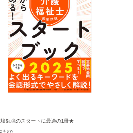
験勉強のスタートに最適の1冊★
なもの?