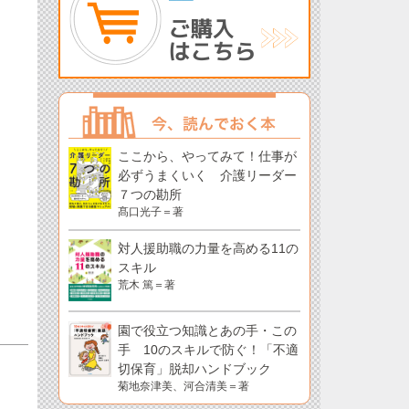
ここから、やってみて！仕事が
必ずうまくいく 介護リーダー
７つの勘所
髙口光子＝著
対人援助職の力量を高める11の
スキル
荒木 篤＝著
園で役立つ知識とあの手・この
手 10のスキルで防ぐ！「不適
切保育」脱却ハンドブック
菊地奈津美、河合清美＝著