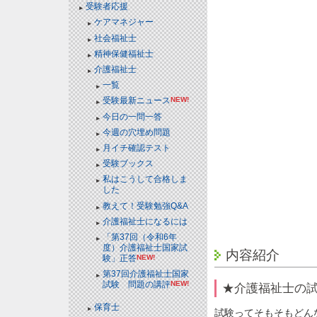
受験者応援
ケアマネジャー
社会福祉士
精神保健福祉士
介護福祉士
一覧
受験最新ニュース
NEW!
今日の一問一答
今週の穴埋め問題
月イチ確認テスト
受験ブックス
私はこうして合格しま
した
教えて！受験勉強Q&A
介護福祉士になるには
「第37回（令和6年
度）介護福祉士国家試
内容紹介
験」正答
NEW!
第37回介護福祉士国家
試験 問題の講評
NEW!
★介護福祉士の試
保育士
試験ってそもそもどん