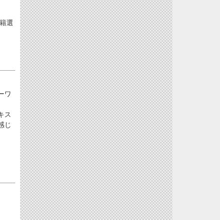
籍選
ーワ
キス
感じ