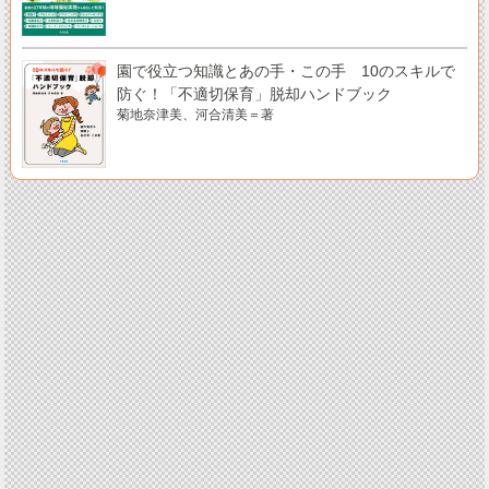
園で役立つ知識とあの手・この手 10のスキルで
防ぐ！「不適切保育」脱却ハンドブック
菊地奈津美、河合清美＝著