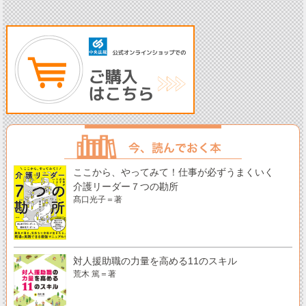
ここから、やってみて！仕事が必ずうまくいく
介護リーダー７つの勘所
髙口光子＝著
対人援助職の力量を高める11のスキル
荒木 篤＝著