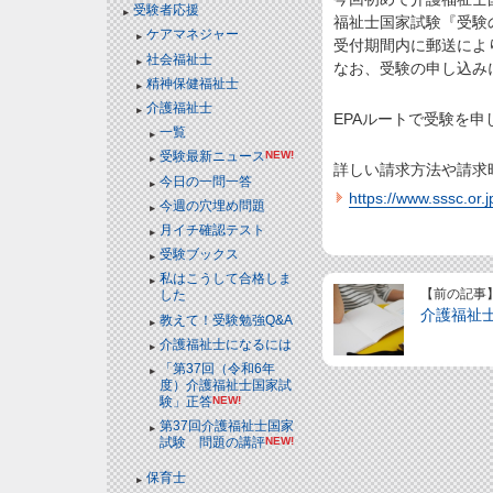
受験者応援
福祉士国家試験『受験
ケアマネジャー
受付期間内に郵送によ
社会福祉士
なお、受験の申し込み
精神保健福祉士
介護福祉士
EPAルートで受験を
一覧
受験最新ニュース
NEW!
詳しい請求方法や請求
今日の一問一答
https://www.sssc.or.j
今週の穴埋め問題
月イチ確認テスト
受験ブックス
私はこうして合格しま
【前の記事
した
介護福祉
教えて！受験勉強Q&A
介護福祉士になるには
「第37回（令和6年
度）介護福祉士国家試
験」正答
NEW!
第37回介護福祉士国家
試験 問題の講評
NEW!
保育士