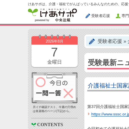
けあサポは、介護・福祉でがんばっているみんなのための、応援
受験者応援
専門
受験者応援
»
2026年8月
7
受験最新ニ
金曜日
介護福祉士国家
第37回介護福祉士国
月イチ確認テスト、今週の穴埋め
は各資格のページ(下記)から。
https://www.sssc.or.j
CONTENTS
今回初めて介護福祉士