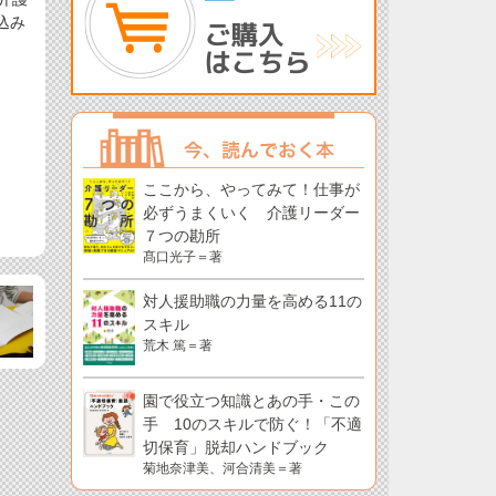
込み
ここから、やってみて！仕事が
必ずうまくいく 介護リーダー
７つの勘所
髙口光子＝著
対人援助職の力量を高める11の
スキル
荒木 篤＝著
園で役立つ知識とあの手・この
手 10のスキルで防ぐ！「不適
切保育」脱却ハンドブック
菊地奈津美、河合清美＝著