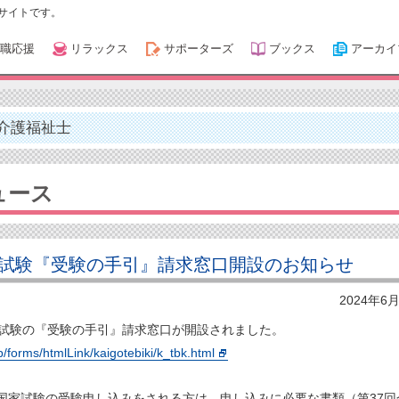
サイトです。
職応援
リラックス
サポーターズ
ブックス
アーカイ
介護福祉士
ュース
試験『受験の手引』請求窓口開設のお知らせ
2024年6
家試験の『受験の手引』請求窓口が開設されました。
p/forms/htmlLink/kaigotebiki/k_tbk.html
国家試験の受験申し込みをされる方は、申し込みに必要な書類（第37回