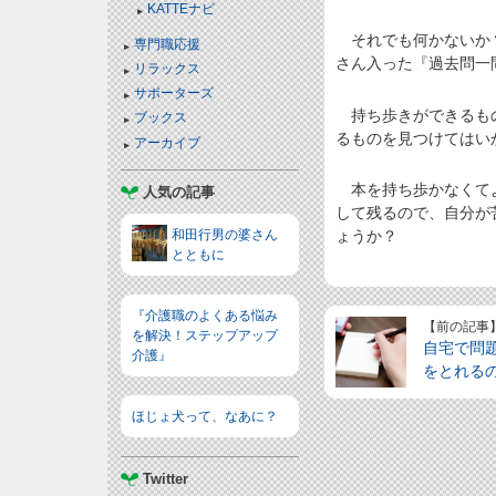
KATTEナビ
それでも何かないか？
専門職応援
さん入った『過去問一
リラックス
サポーターズ
持ち歩きができるもの
ブックス
るものを見つけてはい
アーカイブ
本を持ち歩かなくてよ
人気の記事
して残るので、自分が
ょうか？
和田行男の婆さん
とともに
『介護職のよくある悩み
【前の記事
を解決！ステップアップ
自宅で問
介護』
をとれる
ほじょ犬って、なあに？
Twitter