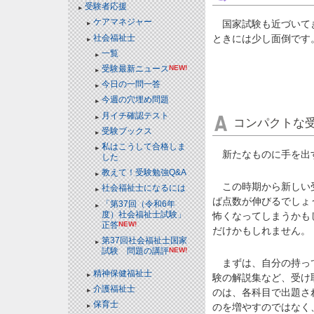
受験者応援
ケアマネジャー
国家試験も近づいてき
社会福祉士
ときには少し面倒です
一覧
受験最新ニュース
NEW!
今日の一問一答
今週の穴埋め問題
月イチ確認テスト
コンパクトな
受験ブックス
私はこうして合格しま
新たなものに手を出す
した
教えて！受験勉強Q&A
この時期から新しい受
社会福祉士になるには
ば点数が伸びるでしょ
「第37回（令和6年
度）社会福祉士試験」
怖くなってしまうかも
正答
NEW!
だけかもしれません。
第37回社会福祉士国家
試験 問題の講評
NEW!
まずは、自分の持って
精神保健福祉士
験の解説集など、受け
介護福祉士
のは、各科目で出題さ
保育士
のを増やすのではなく