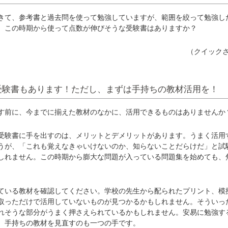
て、参考書と過去問を使って勉強していますが、範囲を絞って勉強し
。この時期から使って点数が伸びそうな受験書はありますか？
（クイック
受験書もあります！ただし、まずは手持ちの教材活用を！
前に、今までに揃えた教材のなかに、活用できるものはありませんか
験書に手を出すのは、メリットとデメリットがあります。うまく活用
うが、「これも覚えなきゃいけないのか、知らないことだらけだ」と試
しれません。この時期から膨大な問題が入っている問題集を始めても、
いる教材を確認してください。学校の先生から配られたプリント、模
取っただけで活用していないものが見つかるかもしれません。そういっ
れそうな部分がうまく押さえられているかもしれません。安易に勉強す
、手持ちの教材を見直すのも一つの手です。