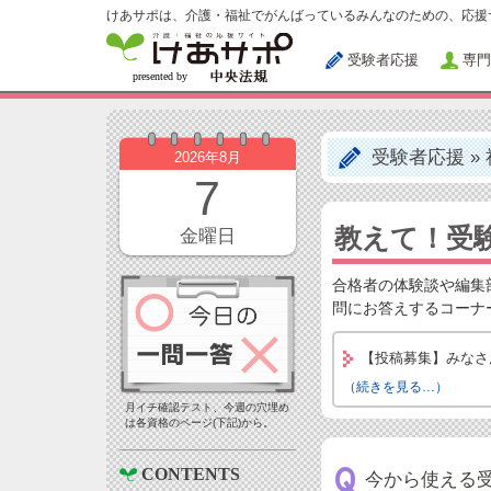
けあサポは、介護・福祉でがんばっているみんなのための、応援
受験者応援
専門
受験者応援
»
2026年8月
7
教えて！受験
金曜日
合格者の体験談や編集
問にお答えするコーナ
【投稿募集】みなさ
（続きを見る…）
月イチ確認テスト、今週の穴埋め
は各資格のページ(下記)から。
CONTENTS
今から使える受