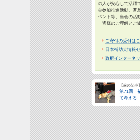
の人が安心して活躍
会参加推進活動、普
ベント等、当会の活
皆様のご理解とご協
ご寄付の受付は
日本補助犬情報セ
政府インターネッ
【前の記事
第71回
て考える