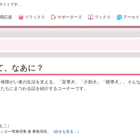
サイトです。
職応援
リラックス
サポーターズ
ブックス
アーカイ
て、なあに？
身体障がい者の生活を支える、「盲導犬」「介助犬」「聴導犬」。そん
犬たちにまつわる話を紹介するコーナーです。
ともこ）
ンター専務理事 兼 事務局長。
（続きを見る…）