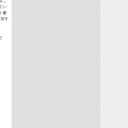
るこ
てい
ト趣
参加す
て