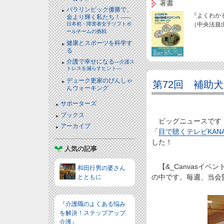
著書
パラリンピック優勝で、
『よくわか
金より輝く私たち！
――
日本初・障害者女子ソフトボ
（中央法規
ールチームの挑戦
健康とスポーツを科学す
る
介護で幸せになる
―介護ス
トレスを減らすヒント―
デューク更家のぴんしゃ
第72回 補助
んウォーキング
サポーターズ
ブックス
ビッグニュースです！
アーカイブ
「
目で聴くテレビKANA
した！
人気の記事
【&_Canvasイベン
和田行男の婆さん
の中です。毎週、当会
とともに
『介護職のよくある悩み
を解決！ステップアップ
介護』