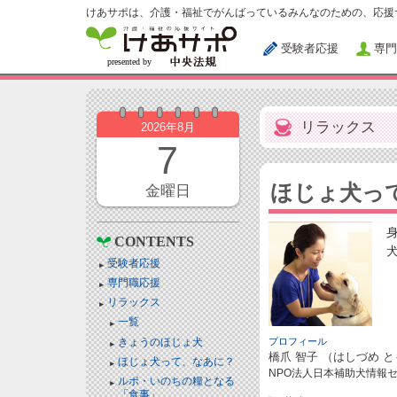
けあサポは、介護・福祉でがんばっているみんなのための、応援
受験者応援
専門
リラックス
2026年8月
7
ほじょ犬っ
金曜日
CONTENTS
受験者応援
専門職応援
リラックス
一覧
きょうのほじょ犬
プロフィール
橋爪 智子 （はしづめ 
ほじょ犬って、なあに？
NPO法人日本補助犬情報セ
ルポ・いのちの糧となる
「食事」