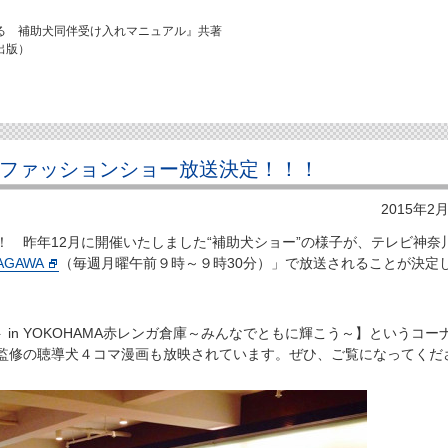
る 補助犬同伴受け入れマニュアル』共著
出版）
犬ファッションショー放送決定！！！
2015年2
 昨年12月に開催いたしました“補助犬ショー”の様子が、テレビ神奈
GAWA
（毎週月曜午前９時～９時30分）」で放送されることが決定
ト in YOKOHAMA赤レンガ倉庫～みんなでともに輝こう～】というコー
監修の聴導犬４コマ漫画も放映されています。ぜひ、ご覧になってくだ