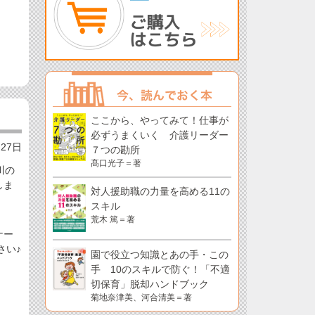
ここから、やってみて！仕事が
必ずうまくいく 介護リーダー
月27日
７つの勘所
髙口光子＝著
川の
しま
対人援助職の力量を高める11の
スキル
荒木 篤＝著
ナー
さい♪
園で役立つ知識とあの手・この
手 10のスキルで防ぐ！「不適
切保育」脱却ハンドブック
菊地奈津美、河合清美＝著