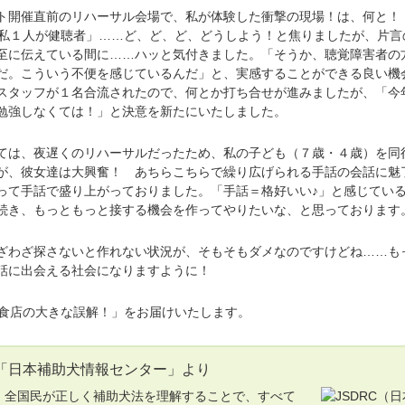
開催直前のリハーサル会場で、私が体験した衝撃の現場！は、何と！
、私１人が健聴者」……ど、ど、ど、どうしよう！と焦りましたが、片言
至に伝えている間に……ハッと気付きました。「そうか、聴覚障害者の
だ。こういう不便を感じているんだ」と、実感することができる良い機
スタッフが１名合流されたので、何とか打ち合せが進みましたが、「今
勉強しなくては！」と決意を新たにいたしました。
は、夜遅くのリハーサルだったため、私の子ども（７歳・４歳）を同
が、彼女達は大興奮！ あちらこちらで繰り広げられる手話の会話に魅
って手話で盛り上がっておりました。「手話＝格好いい♪」と感じてい
続き、もっともっと接する機会を作ってやりたいな、と思っております
わざ探さないと作れない状況が、そもそもダメなのですけどね……も
話に出会える社会になりますように！
食店の大きな誤解！」をお届けいたします。
「日本補助犬情報センター」より
全国民が正しく補助犬法を理解することで、すべて