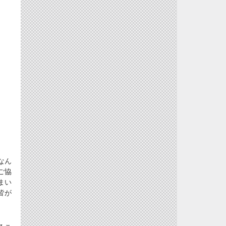
なん
ご協
まい
皆が