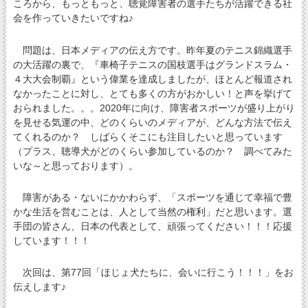
ころから、もっともっと、聴覚障害者の選手たちが活躍できる社
会を作っていきたいですね♪
問題は、日本メディアの伝え方です。昨年夏のテニス錦織選手
の大活躍の裏で、『車椅子テニスの国枝選手はグランドスラム・
４大大会制覇』という偉業を達成しましたが、ほとんど報道され
なかったことに対し、とても多くの方がおかしい！と声を挙げて
おられました。。。2020年に向け、障害者スポーツが盛り上がり
を見せる気運の中、どのくらいのメディアが、どんな方法で伝え
てくれるのか？ しばらくそこにも注目したいと思っています
（プラス、聴導犬がどのくらい参加しているのか？ 調べてみた
いな～と思っております）。
障害がある・ないにかかわらず、「スポーツを通じて幸福で豊
かな生活を営むことは、人として当然の権利」だと思います。選
手団の皆さん、日本の代表として、頑張ってください！！！応援
しています！！！
次回は、第77回「ほじょ犬たちに、会いに行こう！！！」をお
伝えします♪