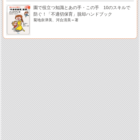
園で役立つ知識とあの手・この手 10のスキルで
防ぐ！「不適切保育」脱却ハンドブック
菊地奈津美、河合清美＝著