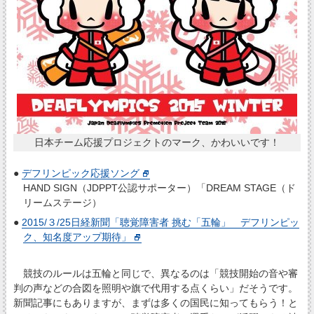
日本チーム応援プロジェクトのマーク、かわいいです！
●
デフリンピック応援ソング
HAND SIGN（JDPPT公認サポーター）「DREAM STAGE（ド
リームステージ）
●
2015/３/25日経新聞「聴覚障害者 挑む「五輪」 デフリンピッ
ク、知名度アップ期待」
競技のルールは五輪と同じで、異なるのは「競技開始の音や審
判の声などの合図を照明や旗で代用する点くらい」だそうです。
新聞記事にもありますが、まずは多くの国民に知ってもらう！と