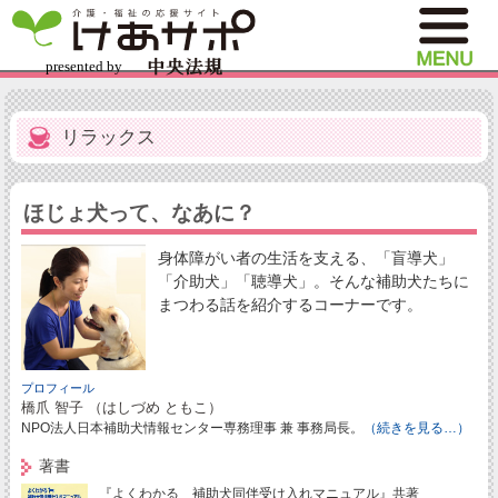
リラックス
ほじょ犬って、なあに？
身体障がい者の生活を支える、「盲導犬」
「介助犬」「聴導犬」。そんな補助犬たちに
まつわる話を紹介するコーナーです。
プロフィール
橋爪 智子 （はしづめ ともこ）
NPO法人日本補助犬情報センター専務理事 兼 事務局長。
（続きを見る…）
著書
『よくわかる 補助犬同伴受け入れマニュアル』共著