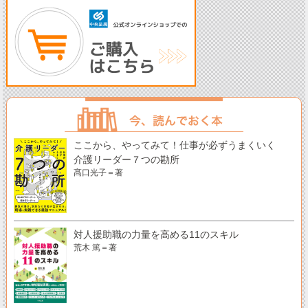
ここから、やってみて！仕事が必ずうまくいく
介護リーダー７つの勘所
髙口光子＝著
対人援助職の力量を高める11のスキル
荒木 篤＝著