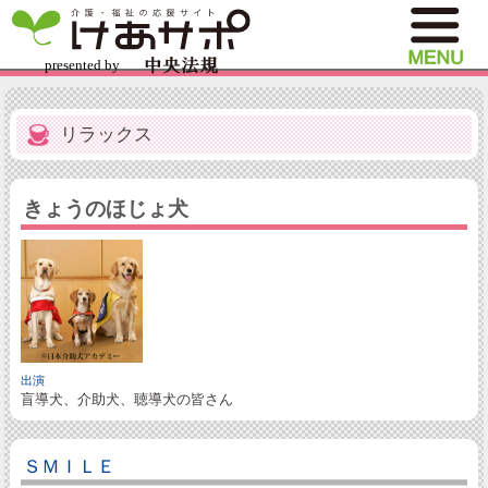
リラックス
きょうのほじょ犬
出演
盲導犬、介助犬、聴導犬の皆さん
ＳＭＩＬＥ