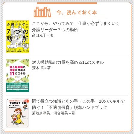
ここから、やってみて！仕事が必ずうまくいく
介護リーダー７つの勘所
髙口光子＝著
対人援助職の力量を高める11のスキル
荒木 篤＝著
園で役立つ知識とあの手・この手 10のスキルで
防ぐ！「不適切保育」脱却ハンドブック
菊地奈津美、河合清美＝著