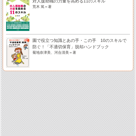
対人援助職の力量を高める11のスキル
荒木 篤＝著
園で役立つ知識とあの手・この手 10のスキルで
防ぐ！「不適切保育」脱却ハンドブック
菊地奈津美、河合清美＝著