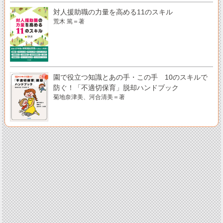
対人援助職の力量を高める11のスキル
荒木 篤＝著
園で役立つ知識とあの手・この手 10のスキルで
防ぐ！「不適切保育」脱却ハンドブック
菊地奈津美、河合清美＝著