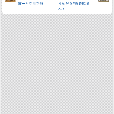
ぽーと立川立飛
うめだ９F祝祭広場
へ！