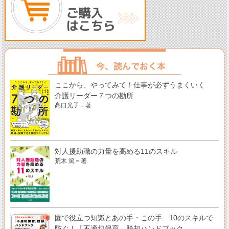
ここから、やってみて！仕事が必ずうまくいく
介護リーダー７つの勘所
髙口光子＝著
対人援助職の力量を高める11のスキル
荒木 篤＝著
園で役立つ知識とあの手・この手 10のスキルで
防ぐ！「不適切保育」脱却ハンドブック