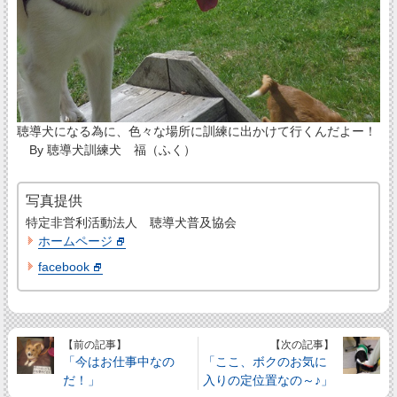
聴導犬になる為に、色々な場所に訓練に出かけて行くんだよー！
By 聴導犬訓練犬 福（ふく）
写真提供
特定非営利活動法人 聴導犬普及協会
ホームページ
facebook
【前の記事】
【次の記事】
「今はお仕事中なの
「ここ、ボクのお気に
だ！」
入りの定位置なの～♪」