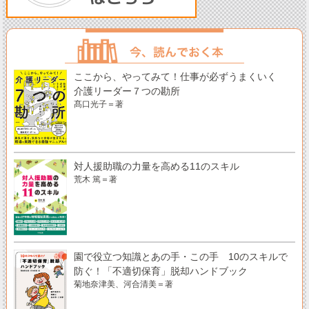
ここから、やってみて！仕事が必ずうまくいく
介護リーダー７つの勘所
髙口光子＝著
対人援助職の力量を高める11のスキル
荒木 篤＝著
園で役立つ知識とあの手・この手 10のスキルで
防ぐ！「不適切保育」脱却ハンドブック
菊地奈津美、河合清美＝著