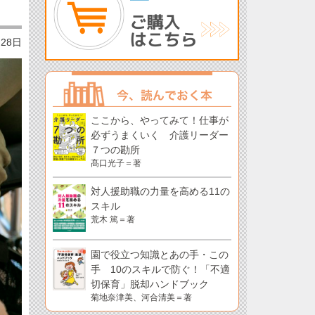
月28日
ここから、やってみて！仕事が
必ずうまくいく 介護リーダー
７つの勘所
髙口光子＝著
対人援助職の力量を高める11の
スキル
荒木 篤＝著
園で役立つ知識とあの手・この
手 10のスキルで防ぐ！「不適
切保育」脱却ハンドブック
菊地奈津美、河合清美＝著