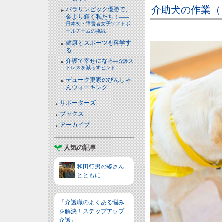
介助犬の作業（
パラリンピック優勝で、
金より輝く私たち！
――
日本初・障害者女子ソフトボ
ールチームの挑戦
健康とスポーツを科学す
る
介護で幸せになる
―介護ス
トレスを減らすヒント―
デューク更家のぴんしゃ
んウォーキング
サポーターズ
ブックス
アーカイブ
人気の記事
和田行男の婆さん
とともに
『介護職のよくある悩み
を解決！ステップアップ
介護』