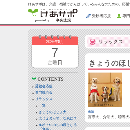
けあサポは、介護・福祉でがんばっているみんなのための、応援
受験者応援
専門
リラックス
2026年8月
7
きょうのほ
金曜日
CONTENTS
受験者応援
専門職応援
リラックス
一覧
きょうのほじょ犬
出演
盲導犬、介助犬、聴導犬
ほじょ犬って、なあに？
ルポ・いのちの糧となる
「食事」