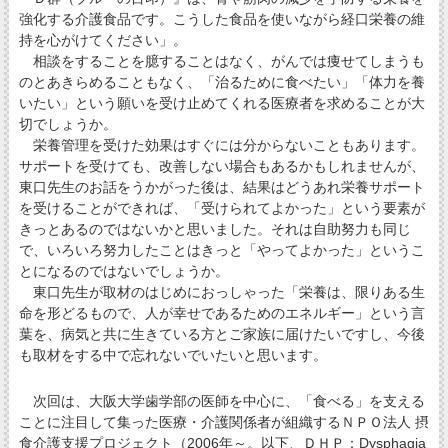
強化する介護食品です。こうした食品を使いながら経口栄養の維
持を心がけてください」。
相談をすることを臆することはなく、がんでは痩せてしまうも
のとあきらめることもなく、「治るために食べたい」「体力を養
いたい」という願いを受け止めてくれる医療者を求めることが大
切でしょうか。
栄養管理を受けた効果はすぐには分からないこともあります。
サポートを受けても、改善しない場合もあるかもしれませんが、
東口先生のお話をうかがった後は、結果はどうあれ栄養サポート
を受けることができれば、「受けられてよかった」という要素が
きっとあるのではないかと思いました。それは自助努力も同じ
で、いろいろ努力したことはきっと「やってよかった」というこ
とになるのではないでしょうか。
東口先生が取材のはじめにおっしゃった「栄養は、限りある生
命を形どるもので、人が幸せであるためのエネルギー」という言
葉を、病気と共に生きている方とご家族に届けたいですし、今後
も取材をする中で忘れないでいたいと思います。
次回は、大阪大学歯学部の医師を中心に、「食べる」を支える
ことに注目して集った医療・介護関係者が組織するＮＰＯ法人 摂
食介護支援プロジェクト（2006年～。以下、ＤＨＰ：Dysphagia