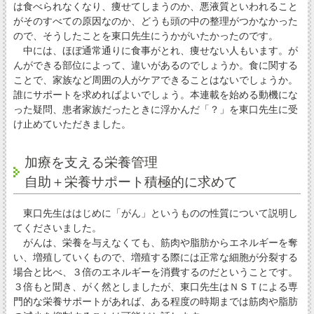
は食べられなくなり、痩せてしまうのか、悪液質といわれること
がそのすべての原因なのか、どうも頭の中の整理がつかなかった
ので、そうしたことを東口先生にうかがいたかったのです。
中には、ほぼ通常通りに食事がとれ、痩せない人もいます。が
んができる部位によって、違いがあるのでしょうか。食に関する
ことで、家族など周囲の人がケアできることはないでしょうか。
誰にサポートを求めればよいでしょう。本連載を始める動機にな
った疑問、患者家族だったときに浮かんだ「？」を東口先生に受
け止めていただきました。
加療を支える栄養管理
自助＋栄養サポート積極的に求めて
東口先生ははじめに「がん」というものの性質について説明し
てくださいました。
がんは、栄養を与えなくても、筋肉や脂肪からエネルギーを奪
い、増殖していくもので、増殖する際には正常な細胞が分裂する
場合と比べ、３倍のエネルギーを消費するのだということです。
３倍もと聞き、がく然としましたが、東口先生はＮＳＴによる専
門的な栄養サポートがあれば、ある程度の時期までは筋肉や脂肪