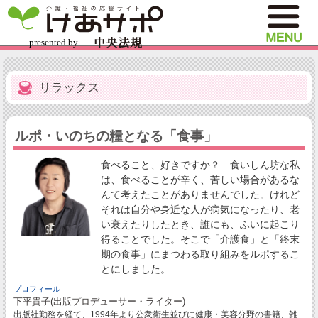
リラックス
ルポ・いのちの糧となる「食事」
食べること、好きですか？ 食いしん坊な私
は、食べることが辛く、苦しい場合があるな
んて考えたことがありませんでした。けれど
それは自分や身近な人が病気になったり、老
い衰えたりしたとき、誰にも、ふいに起こり
得ることでした。そこで「介護食」と「終末
期の食事」にまつわる取り組みをルポするこ
とにしました。
プロフィール
下平貴子(出版プロデューサー・ライター)
出版社勤務を経て、1994年より公衆衛生並びに健康・美容分野の書籍、雑