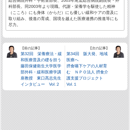
総合病院外科・手術室部長、2003年尾鷲総合病院副院長・外
科部長。同2003年より現職。代謝・栄養学を駆使した精神
（こころ）にも身体（からだ）にも優しい緩和ケアの普及に
取り組み、後進の育成、国境を越えた医療連携の推進等にも
尽力。
【前の記事】
【次の記事】
第32回 栄養療法・緩
第34回 阪大発、地域
和医療普及の礎を担う
医療へ
藤田保健衛生大学医学
摂食嚥下ケアの人材育
部外科・緩和医療学講
む ＮＰＯ法人 摂食介
座教授 東口髙志先生
護支援プロジェクト
インタビュー Vol.２
Vol.１