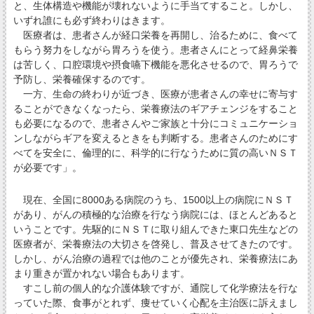
と、生体構造や機能が壊れないように手当てすること。しかし、
いずれ誰にも必ず終わりはきます。
医療者は、患者さんが経口栄養を再開し、治るために、食べて
もらう努力をしながら胃ろうを使う。患者さんにとって経鼻栄養
は苦しく、口腔環境や摂食嚥下機能を悪化させるので、胃ろうで
予防し、栄養確保するのです。
一方、生命の終わりが近づき、医療が患者さんの幸せに寄与す
ることができなくなったら、栄養療法のギアチェンジをすること
も必要になるので、患者さんやご家族と十分にコミュニケーショ
ンしながらギアを変えるときをも判断する。患者さんのためにす
べてを安全に、倫理的に、科学的に行なうために質の高いＮＳＴ
が必要です」。
現在、全国に8000ある病院のうち、1500以上の病院にＮＳＴ
があり、がんの積極的な治療を行なう病院には、ほとんどあると
いうことです。先駆的にＮＳＴに取り組んできた東口先生などの
医療者が、栄養療法の大切さを啓発し、普及させてきたのです。
しかし、がん治療の過程では他のことが優先され、栄養療法にあ
まり重きが置かれない場合もあります。
すこし前の個人的な介護体験ですが、通院して化学療法を行な
っていた際、食事がとれず、痩せていく心配を主治医に訴えまし