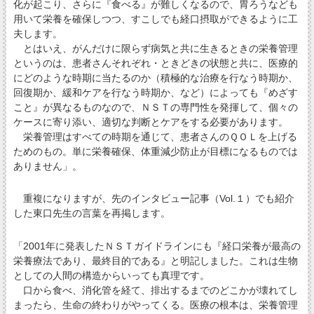
化が起こり、さらに『食べる』が難しくなるので、胃ろうなども
用いて栄養を確保しつつ、すこしでも経口摂取ができるように工
夫します。
とはいえ、がんだけに限らず病気と共に生きるときの栄養管理
というのは、患者さんそれぞれ・ときどきの状態と共に、医療的
にどのような時期に当たるのか（積極的な治療を行なう時期か、
回復期か、緩和ケアを行なう時期か、など）によっても『めざす
こと』が異なるものなので、ＮＳＴの専門性を発揮して、個々の
ケースに寄り添い、適切な判断とケアをする必要があります。
栄養管理はすべての時期を通じて、患者さんのＱＯＬを上げる
ためのもの。単に栄養確保、体重減少防止が目標になるものでは
ありません」。
重複になりますが、先のインタビュー記事（Vol.１）でも紹介
した東口先生の言葉を再掲します。
「2001年に発表したＮＳＴガイドラインにも『経口栄養が最高の
栄養療法であり、最終目的である』と明記しました。これは生物
としての人間の構造からいっても真理です。
口から食べ、消化管を経て、排出するまでのどこかが壊れてし
まったら、生命の終わりがやってくる。医療の根本は、栄養管理