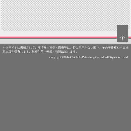
※当サイトに掲載されている情報・画像・図表等は、特に明示がない限り、その著作権を中央法
規出版が保有します。無断引用・転載・複製は禁じます。
Copyright ©2014 Chuohoki Publishing Co.,Ltd. All Rights Reserved.