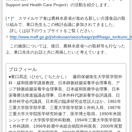
Support and Health Care Project）の活動を紹介します。
[＊]
^
スマイルケア食は農林水産省が進める新しい介護食品の取
り組みで、東口先生もこの検討会議に参加されてきました。
詳しくは以下のウェブサイトをご覧ください。
http://www.maff.go.jp/j/shokusan/seizo/kaigo/pdf/kaigo_torikumi_
この施策については、後日、農林水産省への取材等も行なった
上、東口先生のお話と共に再掲したいと考えています。
プロフィール
●東口髙志（ひがしぐちたかし） 藤田保健衛生大学医学部外
科・緩和医療学講座教授。日本静脈経腸栄養学会理事長、ア
ジア静脈経腸栄養学会理事長、日本緩和医療学会理事、日本
栄養療法推進協議会理事、日本外科代謝栄養学会評議員、日
本外科学会代議員、日本死の臨床研究会世話人ほか。1981年
三重大学医学部卒業、三重大学医学部第１外科入局、1987年
三重大学大学院医学研究科修了、医学博士取得。1990年米国
シンシナティ大学医学部外科勤務、1994年三重大学医学部第
１外科講師、1996年鈴鹿中央総合病院外科医長、2000年尾鷲