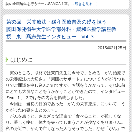
誌の企画編集を行うチームSAMOA主宰。
（続きを見る…）
第33回 栄養療法・緩和医療普及の礎を担う
藤田保健衛生大学医学部外科・緩和医療学講座教
授 東口髙志先生インタビュー Vol.３
2015年2月25日
はじめに
実のところ、取材では東口先生に今号でまとめる「がん治療で
の栄養療法の大切さ」「周囲のサポート」についてうががうつも
りでご面談を申し込んだのですが、お話をうかがって、それ以前
にとても大切なことをうかがうことができたので、インタビュー
のVol.１、２ではその内容を掲載しました。
今回は、当初の目的であった「がんの栄養療法」について、う
かがった内容をまとめます。
がんを患うと、さまざまな理由で「食べること」が難しくな
り、著しく痩せ、体力を失ってしまうことが少なくありません。
私の身近で、がんで亡くなった人もそうでした。なぜ「がん」で