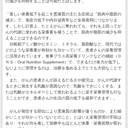
の減少を抑制することは可能だと話します。
「著しい体重低下を起こす悪液質の主たる症状は『筋肉や脂肪の
減少』で、免疫力低下や内分泌異常など全身衰弱につながりま
す。しかし計算上、たとえがんに奪われても、それを上回ってが
んの代謝に使われる栄養素を補うことで、筋肉や脂肪の減少を抑
えることはできるのです。
分岐鎖アミノ酸やビタミン、ミネラル、脂肪酸など、現代では
どのような栄養素が有効かも分かっていて、患者さんの栄養管理
に活用されています。食事プラス高栄養ドリンクなどの補給（Ｏ
ＮＳ：Oral Nutrition Supplement）で、できるだけ体力が低下し
ないように管理するのは、治療を進める上でとても大切なことで
す。
また、がんの患者さんが訴えるだるさや疲労は、がんが代謝す
るときに発生する乳酸が原因なので、乳酸をできにくくする、ま
たは乳酸がエネルギーとして使われるように促す栄養管理も行な
うことができ、患者さんの生活の質の低下を緩和できます」。
がんが発症する部位により悪液質の影響が違うものか、まだ細
かいことが分かっていないとのこと。とはいえ栄養管理の手段は
あり、それが功を奏して加療中もほとんど体重・栄養状態が変わ