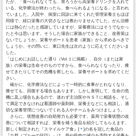
たが、「食べられなくても、胃ろうから高栄養ドリンクを入れて
いる。化学療法が終わったら、食べられるようになる」と言われ
ていました。入院中、病室に回診に来てくれた管理栄養士もほぼ
同様で、経口栄養の大切さなどは教わりませんでした。がん治療
には熱心だったと感謝していますが、栄養療法にはそうでなかっ
たと今は思います。そうした場合に家族ができること、改善策は
ないでしょうか。栄養サポートを患者（家族）から求めるべきで
しょうか。その問いに、東口先生は次のように応えてくださいま
した。
「はじめにお話しした通り（Vol.１に掲載）、自分（または家
族）の栄養は生命そのものですから、食べられなくなったり、痩
せてきたりしてその危機を察したら、栄養サポートを求めてくだ
さい。
確かに、化学療法などによって一時的に食事がとれなくなり、
痩せても、回復する場合もあります。しかし衰弱して、生命の危
機に及ぶ場合もあるので、迷わず主治医やＮＳＴに相談を。そし
て満足できなければ看護師や薬剤師、栄養士などにも相談し、適
切な栄養管理につないでくれる人やチームをみつけましょう。
さらに、状態改善の自助努力も必要です。薬局で栄養状態の改
善について相談すれば、栄養を補う食品を紹介してもらえます。
新しく制定された『スマイルケア食』[
＊
]の名を冠した食品の
『Ｄ群（ブルーの目印）』は、骨や筋肉の減少を予防する栄養を