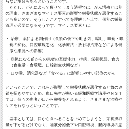
らない場合もあるということです。
ただし、がんによって痩せてしまう過程では、がん増殖とは別
の理由、さまざまなマイナス要素の影響で栄養状態が悪化するこ
とも多いので、そうしたことすべてを理解した上で、個別の栄養
管理が必要になるそうです。マイナス要素とは、
・ 治療、薬による副作用（食欲の低下や吐き気、嘔吐、味覚・嗅
覚の変化、口腔環境悪化、化学療法・放射線治療などによる健
康な細胞への影響）
・ 病気になる前からの患者の基礎体力、持病、栄養状態、食力
（食生活・食環境、口腔衛生状態など）
・ 口や喉、消化器など「食べる」に影響しやすい部位のがん
といったことで、これらが影響して栄養状態が悪化すると負の連
鎖を招きやすいため、東口先生が率いる緩和医療学講座やＮＳＴ
では、個々の患者が口から栄養をとれるよう、さまざまな治療や
ケアを行なうということです。
「基本としては、口から食べることを止めてしまうと、栄養摂取
量が下がるだけでなく、唾液分泌低下や口腔環境、腸内環境の悪