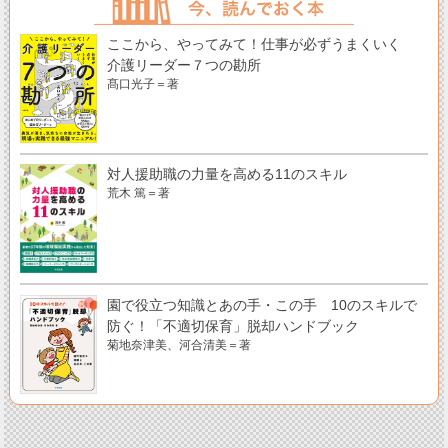
ここから、やってみて！仕事が必ずうまくいく
介護リーダー７つの勘所
髙口光子＝著
対人援助職の力量を高める11のスキル
荒木 篤＝著
園で役立つ知識とあの手・この手 10のスキルで
防ぐ！「不適切保育」脱却ハンドブック
菊地奈津美、河合清美＝著