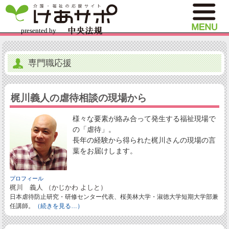
専門職応援
梶川義人の虐待相談の現場から
様々な要素が絡み合って発生する福祉現場で
の「虐待」。
長年の経験から得られた梶川さんの現場の言
葉をお届けします。
プロフィール
梶川 義人 （かじかわ よしと）
日本虐待防止研究・研修センター代表、桜美林大学・淑徳大学短期大学部兼
任講師。
（続きを見る…）