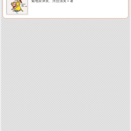
菊地奈津美、河合清美＝著