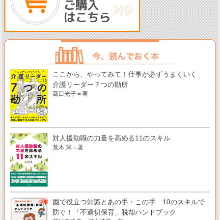
ここから、やってみて！仕事が必ずうまくいく
介護リーダー７つの勘所
髙口光子＝著
対人援助職の力量を高める11のスキル
荒木 篤＝著
園で役立つ知識とあの手・この手 10のスキルで
防ぐ！「不適切保育」脱却ハンドブック