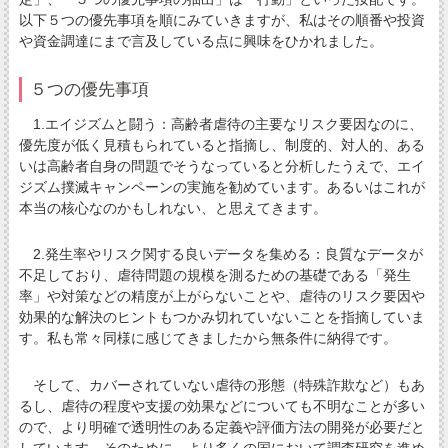
以下５つの優先事項を順にみていきますが、私はその順番や投資
や資金調達にまで言及している点に興味をひかれました。
５つの優先事項
1.エイジズムと闘う：高齢者虐待の主要なリスク要因なのに、
優先度が低く見積もられていると指摘し、制度的、対人的、ある
いは高齢者自身の問題でそうなっていると分析したうえで、エイ
ジズム撲滅キャンペーンの実施を勧めています。あるいはこれが
本当の核心なのかもしれない、と思えてきます。
2.発生率やリスク関する良いデータを集める：良質なデータが
不足しており、虐待問題の規模を測るための基礎である「発生
率」や対策などの精度が上がらないことや、虐待のリスク要因や
効果的な解決のヒントもつかみ切れていないことを指摘していま
す。私も常々同様に感じてきましたから無条件に納得です。
そして、カバーされていない虐待の形態（特殊詐欺など）もあ
るし、虐待の程度や支援の効果などについても不明なことが多い
ので、より明確で透明性のある定義や評価方法の開発が必要だと
しています。そのために、より多くの国において調査研究を進め