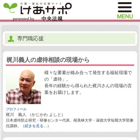
専門職応援
梶川義人の虐待相談の現場から
様々な要素が絡み合って発生する福祉現場で
の「虐待」。
長年の経験から得られた梶川さんの現場の言
葉をお届けします。
プロフィール
梶川 義人 （かじかわ よしと）
日本虐待防止研究・研修センター代表、桜美林大学・淑徳大学短期大学部兼
任講師。
（続きを見る…）