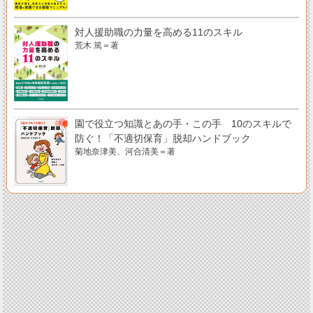
対人援助職の力量を高める11のスキル
荒木 篤＝著
園で役立つ知識とあの手・この手 10のスキルで
防ぐ！「不適切保育」脱却ハンドブック
菊地奈津美、河合清美＝著