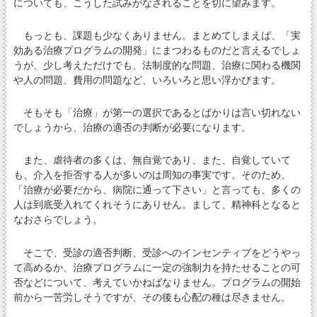
についても、こうした試みがなされることを切に望みます。
もっとも、課題も少なくありません。まとめてしまえば、「実
効ある治療プログラムの開発」にまつわるものだと言えるでしょ
うが、少し考えただけでも、法制度的な問題、治療に関わる機関
や人の問題、費用の問題など、いろいろと思い浮かびます。
そもそも「治療」が第一の選択であるとばかりは言い切れない
でしょうから、治療の適否の判断が必要になります。
また、虐待者の多くは、無自覚であり、また、自覚していて
も、介入を拒否する人が多いのは周知の事実です。そのため、
「治療が必要だから、病院に通って下さい」と言っても、多くの
人は到底受入れてくれそうにありせん。まして、精神科となると
なおさらでしょう。
そこで、受診の適否判断、受診へのインセンティブをどうやっ
て高めるか、治療プログラムに一定の強制力を持たせることの可
否などについて、考えていかねばなりません。プログラムの開始
前から一苦労しそうですが、その後も心配の種は尽きません。