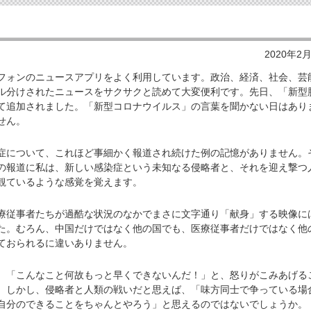
2020年2
ォンのニュースアプリをよく利用しています。政治、経済、社会、芸
ル分けされたニュースをサクサクと読めて大変便利です。先日、「新型
て追加されました。「新型コロナウイルス」の言葉を聞かない日はあり
せん。
について、これほど事細かく報道され続けた例の記憶がありません。
の報道に私は、新しい感染症という未知なる侵略者と、それを迎え撃つ
観ているような感覚を覚えます。
従事者たちが過酷な状況のなかでまさに文字通り「献身」する映像に
た。むろん、中国だけではなく他の国でも、医療従事者だけではなく他
ておられるに違いありません。
「こんなこと何故もっと早くできないんだ！」と、怒りがこみあげる
。しかし、侵略者と人類の戦いだと思えば、「味方同士で争っている場
自分のできることをちゃんとやろう」と思えるのではないでしょうか。