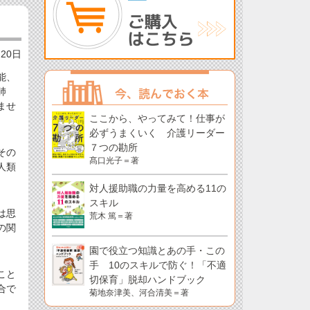
月20日
能、
肺
ませ
ここから、やってみて！仕事が
必ずうまくいく 介護リーダー
７つの勘所
その
髙口光子＝著
人類
対人援助職の力量を高める11の
スキル
は思
荒木 篤＝著
の関
園で役立つ知識とあの手・この
手 10のスキルで防ぐ！「不適
こと
切保育」脱却ハンドブック
合で
菊地奈津美、河合清美＝著