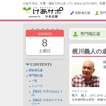
けあサポは、介護・福祉でがんばっているみんなのための、応援
受験者応援
専門
専門職応援
2026年8月
8
梶川義人の
土曜日
CONTENTS
受験者応援
専門職応援
一覧
ニュース
【雑誌】今月のおはよう
プロフィール
21
梶川 義人 （かじかわ 
日本虐待防止研究・研修セ
【雑誌】今月のケアマネ
ジャー