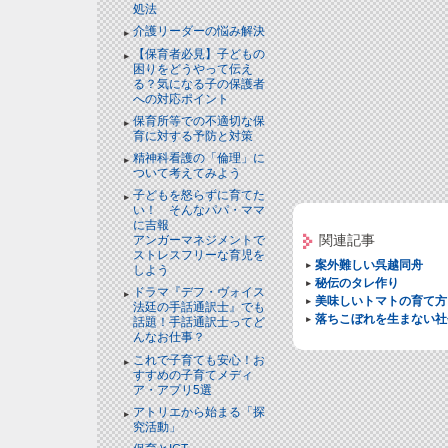
処法
介護リーダーの悩み解決
【保育者必見】子どもの
困りをどうやって伝え
る？気になる子の保護者
への対応ポイント
保育所等での不適切な保
育に対する予防と対策
精神科看護の「倫理」に
ついて考えてみよう
子どもを怒らずに育てた
い！ そんなパパ・ママ
に吉報
関連記事
アンガーマネジメントで
ストレスフリーな育児を
案外難しい呉越同舟
しよう
秘伝のタレ作り
ドラマ『デフ・ヴォイス
美味しいトマトの育て方
法廷の手話通訳士』でも
落ちこぼれを生まない社
話題！手話通訳士ってど
んなお仕事？
これで子育ても安心！お
すすめの子育てメディ
ア・アプリ5選
アトリエから始まる「探
究活動」