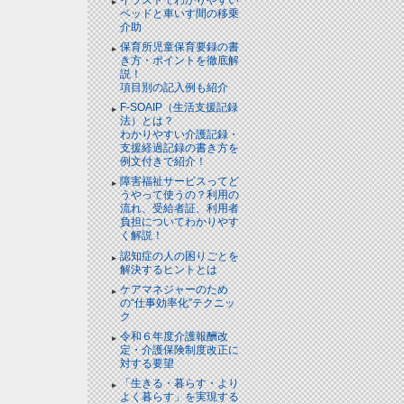
ベッドと⾞いす間の移乗
介助
保育所児童保育要録の書
き方・ポイントを徹底解
説！
項目別の記入例も紹介
F-SOAIP（生活支援記録
法）とは？
わかりやすい介護記録・
支援経過記録の書き方を
例文付きで紹介！
障害福祉サービスってど
うやって使うの？利用の
流れ、受給者証、利用者
負担についてわかりやす
く解説！
認知症の人の困りごとを
解決するヒントとは
ケアマネジャーのため
の“仕事効率化”テクニッ
ク
令和６年度介護報酬改
定・介護保険制度改正に
対する要望
「生きる・暮らす・より
よく暮らす」を実現する