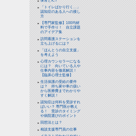
保育とICT
「トイレばかり行く…」
認知症のある人への接し
方
【専門家監修】100均材
料で手作り！ 自立課題
のアイデア集
訪問看護ステーションを
立ち上げるには？
「ほんとうの自立支援」
を考えよう
心理カウンセラーになる
には？ 向いている人や
仕事内容を徹底解説！
【臨床心理士監修】
生活保護の受給の要件
は？ 持ち家や車の扱い
から医療費までわかりや
すく解説！
認知症は何科を受診すれ
ばいい？ 専門医が教え
る！ 受診のタイミング
や病院選びのポイント
回想法とは？
相談支援専門員の仕事
イラストでわかりやすい