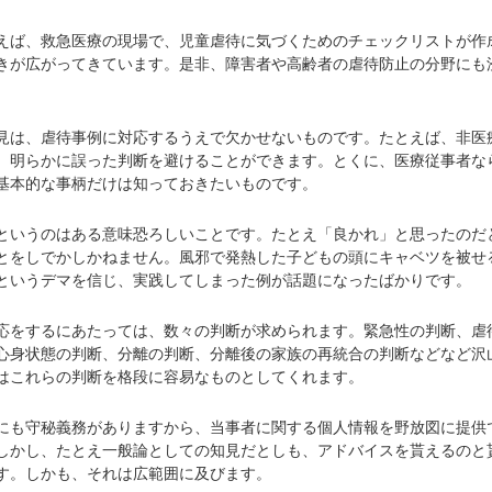
ば、救急医療の現場で、児童虐待に気づくためのチェックリストが作
きが広がってきています。是非、障害者や高齢者の虐待防止の分野にも
は、虐待事例に対応するうえで欠かせないものです。たとえば、非医
、明らかに誤った判断を避けることができます。とくに、医療従事者な
基本的な事柄だけは知っておきたいものです。
いうのはある意味恐ろしいことです。たとえ「良かれ」と思ったのだ
とをしでかしかねません。風邪で発熱した子どもの頭にキャベツを被せ
というデマを信じ、実践してしまった例が話題になったばかりです。
をするにあたっては、数々の判断が求められます。緊急性の判断、虐
心身状態の判断、分離の判断、分離後の家族の再統合の判断などなど沢
はこれらの判断を格段に容易なものとしてくれます。
も守秘義務がありますから、当事者に関する個人情報を野放図に提供
しかし、たとえ一般論としての知見だとしも、アドバイスを貰えるのと
す。しかも、それは広範囲に及びます。