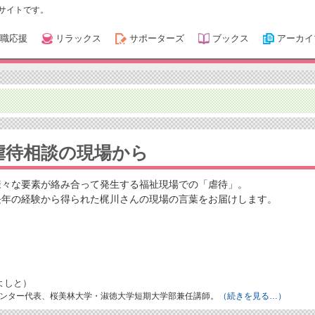
サイトです。
職応援
リラックス
サポーターズ
ブックス
アーカイ
虐待相談の現場から
様々な要素が絡み合って発生する福祉現場での「虐待」。
長年の経験から得られた梶川さんの現場の言葉をお届けします。
よしと）
ンター代表、桜美林大学・淑徳大学短期大学部兼任講師。
（続きを見る…）