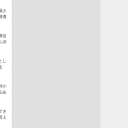
成さ
浸透
療従
ら決
とし
る
待か
山あ
でき
貰え