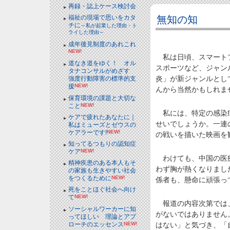
再録・誌上ケース検討会
無知の知
福祉の現場で思いをカタ
チに
～私が起業した理由・ト
ライした理由～
成年後見制度のあれこれ
NEW!
私は日頃、スマートフ
道なき道をゆく！ オル
スポーツなど、ジャン
タナコンサルがめざす
炎」が新ジャンルとし
強度行動障害の標準的支
援
NEW!
んから当然かもしれま
保育環境の課題と大切な
こと
NEW!
私には、特定の感染症
ケアで疲れたあなたに｜
せいでしょうか。一連
私はミューズとゼウスの
ケアラーです!
NEW!
の戦いを描いた映画を
知ってるつもりの認知症
ケア
NEW!
わけても、中国の医療
精神疾患のある本人もそ
わず胸が熱くなりまし
の家族も生きやすい社会
をつくるために
NEW!
係者も、懸命に頑張っ
死をことほぐ社会へ向け
て
NEW!
報道の内容次第では、
ソーシャルワーカーに知
がないではありません
ってほしい 理論とアプ
ローチのエッセンス
NEW!
はない」と気づき、「