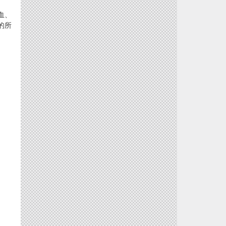
血、
的所