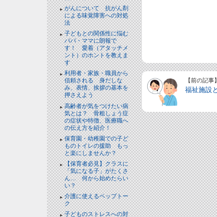
がんについて 抗がん剤
による味覚障害への対処
法
子どもとの関係性に悩む
パパ・ママに朗報で
す！ 愛着（アタッチメ
ント）のホントを教えま
す
利用者・家族・職員から
【前の記事
信頼される 身だしな
み、表情、挨拶の基本を
福祉施設
押さえよう
高齢者が気をつけたい病
気とは？ 骨粗しょう症
の症状や特徴、医療職へ
の伝え方を紹介！
保育園・幼稚園での子ど
ものトイレの援助 もっ
と楽にしませんか？
【保育者必見】クラスに
「気になる子」がたくさ
ん… 何から始めたらい
い？
介護に使えるペップトー
ク
子どものストレスへの対