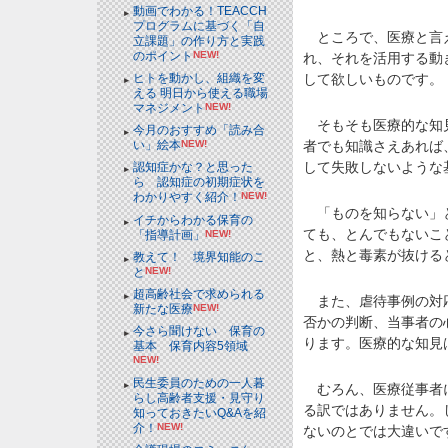
動画でわかる！TEACCH
プログラムに基づく「自
ところで、医療と言え
立課題」の作り方と実践
のポイント
NEW!
れ、それを活用する動
して欲しいものです。
ヒトを動かし、組織を変
える 明日から使える職場
マネジメント
NEW!
そもそも医療的な知見
今月のおすすめ「読み合
者でも知識さえあれば
い」絵本
NEW!
して失敗しないような
認知症かな？と思った
ら 認知症の初期症状を
わかりやすく紹介！
NEW!
「ものを知らない」と
イチからわかる保育の
ても、とんでもないこ
「指導計画」
NEW!
と、熱と毒素が抜ける
教えて！ 境界知能のこ
と
NEW!
超高齢社会で求められる
また、虐待事例の対応
新たな医療
NEW!
否かの判断、当事者の
今さら聞けない 保育の
ります。医療的な知見
基本 保育内容5領域
NEW!
民生委員のための一人暮
むろん、医療従事者に
らし高齢者支援・見守り
る訳ではありません。
知っておきたいQ&Aを紹
介！
NEW!
ないのとでは大違いで