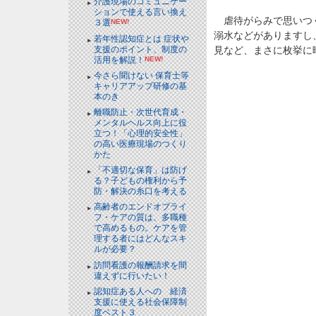
介護現場のコミュニケー
ションで使える言い換え
虐待がらみで思いつく
３選
NEW!
溺水などがありますし
若年性認知症とは 症状や
支援のポイント、制度の
見など、まさに枚挙に
活用を解説！
NEW!
今さら聞けない 保育士等
キャリアアップ研修の基
本のき
離職防止・次世代育成・
メンタルヘルス向上に役
立つ！「心理的安全性」
の高い医療現場のつくり
かた
「不適切な保育」は防げ
る？子どもの権利から予
防・解決の糸口を考える
高齢者のエンドオブライ
フ・ケアの質は、多職種
で高めるもの。ケアを管
理する者にはどんなスキ
ルが必要？
訪問看護の報酬請求を間
違えずに行いたい！
認知症ある人への 経済
支援に使える社会保障制
度ベスト３