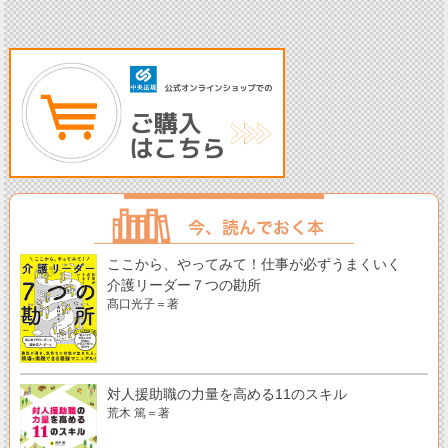
ここから、やってみて！仕事が必ずうまくいく
介護リーダー７つの勘所
髙口光子＝著
対人援助職の力量を高める11のスキル
荒木 篤＝著