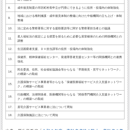
8.
成年後見制度の市区町村長申立が円滑にできるように役所・役場内の体制強化
地域における権利擁護・成年後見体制の整備に向けた中核機関の立ち上げ・体制
9.
整備
10.
法に定める警察署長に対する援助要請等に関する警察署担当者との協議
老人福祉法の規定による措置を採るために必要な居室確保のための関係機関との
11.
調整
12.
生活困窮者支援、ＤＶ担当課等の役所・役場内の体制強化
保健所、精神保健福祉センター、発達障害者支援センター等の関係機関との連携
13.
強化
民生委員、住民、社会福祉協議会等からなる「早期発見・見守りネットワーク」
14.
の構築への取組
介護保険サービス事業者等からなる「保健医療福祉サービス介入支援ネットワー
15.
ク」の構築への取組
行政機関、法律関係者、医療機関等からなる「関係専門機関介入支援ネットワー
16.
ク」の構築への取組
17.
居宅介護サービス事業者に法について周知
18.
介護保険施設に法について周知