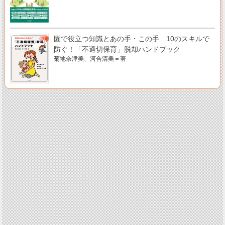
園で役立つ知識とあの手・この手 10のスキルで
防ぐ！「不適切保育」脱却ハンドブック
菊地奈津美、河合清美＝著