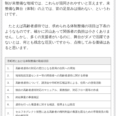
制が未整備な地域では、これらが混同されやすいと言えます。未
整備な舞台（体制）の上では、皆の足並みは揃わない、というわ
けです。
たとえば高齢者虐待では、求められる体制整備の項目は下表の
ようなものです。確かに沢山あって関係者の負担は小さくありま
せん。しかし、多くの支援者がいるのに、舞台がダメで活躍でき
ないとは、何とも残念な厄災いですから、点検してみる価値はあ
ると思います。
市町村における体制整備の取組項目
1.
高齢者虐待の対応の窓口となる部局の住民への周知
2.
地域包括支援センター等の関係者への高齢者虐待に関する研修
3.
高齢者虐待について、講演会や市町村広報誌等による、住民への啓発活動
4.
独自の高齢者虐待対応のマニュアル、業務指針、対応フロー図等の作成
5.
終結事案の事後検証
6.
虐待を行った養護者に対する相談、指導または助言
セルフネグレクト状態にある高齢者の権利利益の養護を図るための早期発見の取
7.
組や相談等