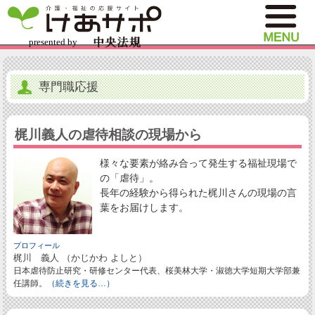
専門職応援
梶川義人の虐待相談の現場から
様々な要素が絡み合って発生する福祉現場で
の「虐待」。
長年の経験から得られた梶川さんの現場の言
葉をお届けします。
プロフィール
梶川 義人 （かじかわ よしと）
日本虐待防止研究・研修センター代表、桜美林大学・淑徳大学短期大学部兼
任講師。
（続きを見る…）