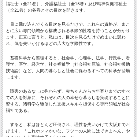
福祉士（全21巻）、介護福祉士（全15巻）及び精神保健福祉士
（全21巻）の各巻とその目次を開きます。
目に飛び込んでくる目次を見るだけで、これらの資格が、まこ
とに広い専門領域から構成される学際的性格を持つことが分かり
ます。正直に言うと、私には、目次を見るだけでめまいに襲わ
れ、気を失いかけるほどの広大な学際性です。
基礎科学から整理すると、社会学、心理学、法学、行政学、看
護学、医学、経営学、社会福祉学（社会福祉原論、社会福祉援助
技術論）など、人間の暮らしと社会に係わるすべての科学が登場
します。
障害のあるなしに拘わらず、赤ちゃんからお年寄りまでのすべ
ての人を対象に、それぞれの人の幸せな暮らしを実現することに
資する、諸科学を駆使した支援スキルを担保する専門領域が社会
福祉である。
すると、私はほとんど圧倒され、理性を失いかけて大阪弁で叫
びます。「これホンマかいな、フツーの人間にはできまへん、や