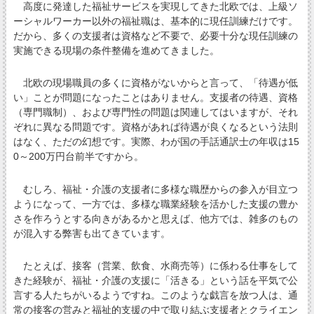
高度に発達した福祉サービスを実現してきた北欧では、上級ソ
ーシャルワーカー以外の福祉職は、基本的に現任訓練だけです。
だから、多くの支援者は資格など不要で、必要十分な現任訓練の
実施できる現場の条件整備を進めてきました。
北欧の現場職員の多くに資格がないからと言って、「待遇が低
い」ことが問題になったことはありません。支援者の待遇、資格
（専門職制）、および専門性の問題は関連してはいますが、それ
ぞれに異なる問題です。資格があれば待遇が良くなるという法則
はなく、ただの幻想です。実際、わが国の手話通訳士の年収は15
0～200万円台前半ですから。
むしろ、福祉・介護の支援者に多様な職歴からの参入が目立つ
ようになって、一方では、多様な職業経験を活かした支援の豊か
さを作ろうとする向きがあるかと思えば、他方では、雑多のもの
が混入する弊害も出てきています。
たとえば、接客（営業、飲食、水商売等）に係わる仕事をして
きた経験が、福祉・介護の支援に「活きる」という話を平気で公
言する人たちがいるようですね。このような戯言を放つ人は、通
常の接客の営みと福祉的支援の中で取り結ぶ支援者とクライエン