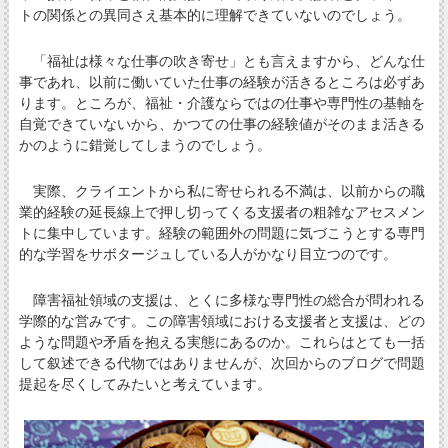
トの関係との異同さえ基本的に理解できていないのでしょう。
「福祉は様々な仕事の吹き寄せ」とも言えますから、どんな仕
事であれ、以前に働いていた仕事の経験が活きるところは必ずあ
ります。ところが、福祉・介護ならではの仕事や専門性の基軸を
自覚できていないから、かつての仕事の経験値がそのまま活きる
かのように錯覚してしまうのでしょう。
実際、クライエントから私に寄せられる不満は、以前からの職
業的経験の延長線上で押し切ってくる支援者の粗雑なアセスメン
トに集中しています。経験の範囲外の問題に気づこうとする専門
的な学習をサボタージュしている人がかなり目立つのです。
障害福祉領域の支援は、とくに多様な専門性の総合が問われる
学際的な営みです。この障害領域における支援者と支援は、どの
ような問題や矛盾を抱える実態にあるのか。これらはとても一括
して叙述できる代物ではありませんが、次回からのブログで問題
提起を尽くしてみたいと考えています。