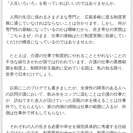
『人生いろいろ』を歌っていればいいのではありませんか。
人間の生活に係わるさまざまな専門と、広範多岐に渡る制度実
務に通じていなければならないことは分かります。しかし、何が
専門性の基軸になっているのかは曖昧だから、吹き寄せの実態は
「ごちゃまぜ」のまま、仕事の基軸はただ制度実務に収斂してい
くだけの構造になっているのではありませんか。
たとえば、介護の仕事で制度的にやれることとやれないことの
不当な線引きがわが国では行われています。介護の仕事の業務範
囲を制度上、制限列挙主義的に定めている国は、私の知る限り、
世界で日本だけでしょう。
以前にこのブログでも書きましたが、全身性の障害のある人へ
の訪問介護において、飲み水をコップに汲むことは介護の仕事だ
が、訪ねてきた友人が活けていった花瓶の水を換えることは仕事
外でしてもらえない。家の内側の掃除は仕事の範囲に入るが、外
側は仕事外で何もしてもらない。
それぞれの人の生きる必要や幸せを個別具体的に考慮する仕組
みではないのです。利用要件やサービス内容は、制度の側から一