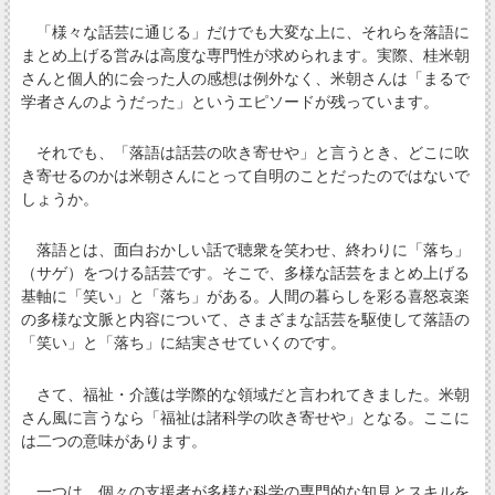
「様々な話芸に通じる」だけでも大変な上に、それらを落語に
まとめ上げる営みは高度な専門性が求められます。実際、桂米朝
さんと個人的に会った人の感想は例外なく、米朝さんは「まるで
学者さんのようだった」というエピソードが残っています。
それでも、「落語は話芸の吹き寄せや」と言うとき、どこに吹
き寄せるのかは米朝さんにとって自明のことだったのではないで
しょうか。
落語とは、面白おかしい話で聴衆を笑わせ、終わりに「落ち」
（サゲ）をつける話芸です。そこで、多様な話芸をまとめ上げる
基軸に「笑い」と「落ち」がある。人間の暮らしを彩る喜怒哀楽
の多様な文脈と内容について、さまざまな話芸を駆使して落語の
「笑い」と「落ち」に結実させていくのです。
さて、福祉・介護は学際的な領域だと言われてきました。米朝
さん風に言うなら「福祉は諸科学の吹き寄せや」となる。ここに
は二つの意味があります。
一つは、個々の支援者が多様な科学の専門的な知見とスキルを