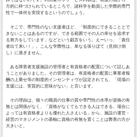
方的に枠づけられているところで、諸科学を動員した学際的専門
性で一体何を実現するというのでしょう。
そこで、専門性のない支援者ほど、「制度的にできることとで
きないことはあるのですが、できる範囲でその人の幸せを追求す
る努力をしています」などという戯言をいう。えーいっ、「責任
者出て来い！」。こんな学際性は、単なる張りぼて（見掛け倒
し）に過ぎません。
ある障害者支援施設の管理者と有資格者の配置について話しあ
うことがありました。その管理者は、有資格者の配置に事業者報
酬の上乗せ等の制度的インセンティヴが設定されても、「現場の
支援には、実質的に意味がない」と言います。
その理由は、個々の職員の仕事の質や専門性の水準が資格の有
無とは関係がなく、「資格がなくてもできる人はできる、場合に
よっては有資格者よりも優れた人さえいる」から、施設の運営・
経営のマネジメントの基軸に資格の有無を置くことは弊害の方が
大きいと。