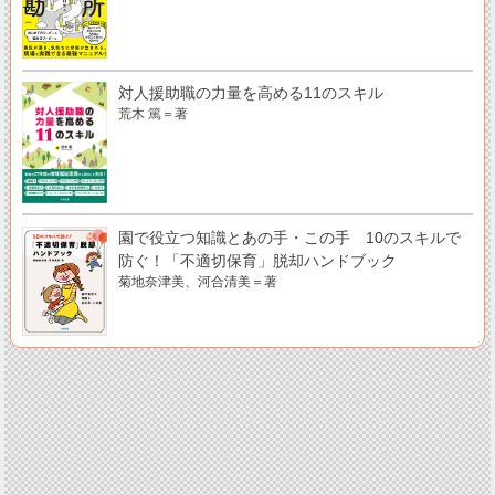
対人援助職の力量を高める11のスキル
荒木 篤＝著
園で役立つ知識とあの手・この手 10のスキルで
防ぐ！「不適切保育」脱却ハンドブック
菊地奈津美、河合清美＝著