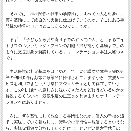
れるとしたら聖徳太子くらいや」と。
それでは、福祉関係の仕事の学際性は、すべての人を対象に、
何を基軸にして総合的な支援に仕上げていくのか、そこにある専
門性の特質のコアはどこにあるのでしょうか。
まず、「子どもからお年寄りまでのすべての人」と、まるでイ
ギリスのベヴァリッジ・プランの副題「揺り籠から墓場まで」の
ように支援対象を解説しているオリエンテーション本は大嘘つき
です。
生活保護の判定基準をはじめとして、要介護度や障害支援区分
等の利用要件は頻繁に政策的に操作されていますから、支援サー
ビスを利用できない人は常にマジョリティとして存在していま
す。この利用要件の厳しさに泣いてきた人がどれほどいるのかを
解説するくらいの、最低限度の正直さをわきまえたオリエンテー
ション本はありません。
次に、何を基軸にして総合する専門性なのか。個人の幸福を追
求し実現していく暮らしに、諸科学の専門性を駆使するというな
ら、多様な価値が分散しているだけで、せいぜい島倉千代子の