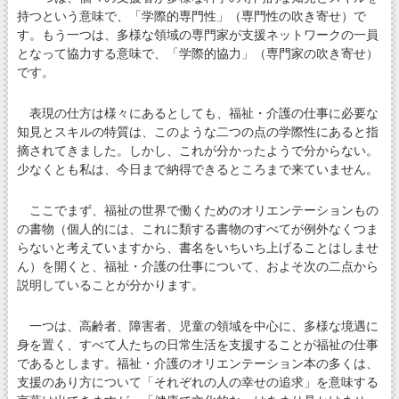
持つという意味で、「学際的専門性」（専門性の吹き寄せ）で
す。もう一つは、多様な領域の専門家が支援ネットワークの一員
となって協力する意味で、「学際的協力」（専門家の吹き寄せ）
です。
表現の仕方は様々にあるとしても、福祉・介護の仕事に必要な
知見とスキルの特質は、このような二つの点の学際性にあると指
摘されてきました。しかし、これが分かったようで分からない。
少なくとも私は、今日まで納得できるところまで来ていません。
ここでまず、福祉の世界で働くためのオリエンテーションもの
の書物（個人的には、これに類する書物のすべてが例外なくつま
らないと考えていますから、書名をいちいち上げることはしませ
ん）を開くと、福祉・介護の仕事について、およそ次の二点から
説明していることが分かります。
一つは、高齢者、障害者、児童の領域を中心に、多様な境遇に
身を置く、すべて人たちの日常生活を支援することが福祉の仕事
であるとします。福祉・介護のオリエンテーション本の多くは、
支援のあり方について「それぞれの人の幸せの追求」を意味する