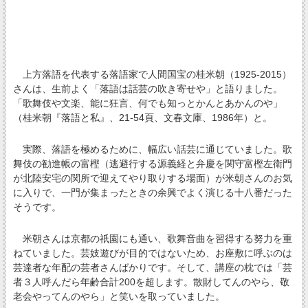
上方落語を代表する落語家で人間国宝の桂米朝（1925-2015）
さんは、生前よく「落語は話芸の吹き寄せや」と語りました。
「歌舞伎や文楽、能に狂言、何でも知っとかんとあかんのや」
（桂米朝『落語と私』、21-54頁、文春文庫、1986年）と。
実際、落語を極めるために、幅広い話芸に通じていました。歌
舞伎の勧進帳の富樫（逃避行する源義経と弁慶を関守富樫左衛門
が北陸安宅の関所で迎えてやり取りする場面）が米朝さんのお気
に入りで、一門が集まったときの余興でよく演じる十八番だった
そうです。
米朝さんは京都の祇園にも通い、歌舞音曲を習得する努力を重
ねていました。芸妓遊びが目的ではないため、お座敷に呼ぶのは
芸達者な年配の芸者さんばかりです。そして、講座の枕では「芸
者３人呼んだら年齢合計200を超します。散財してんのやら、敬
老会やってんのやら」と笑いを取っていました。