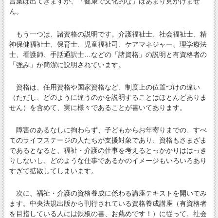
言葉は出てきますが、「健康で文化的な」はあまり見かけませ
ん。
もう一つは、諸資格の説明です。介護福祉士、社会福祉士、精
神保健福祉士、保育士、児童福祉司、ケアマネジャー、理学療法
士、看護師、手話通訳士…などの「諸資格」の説明と有資格者の
「強み」が簡潔に説明されています。
資格は、任用資格や国家資格など、制度上の位置づけの違い
（ただし、どのように違うのかを説明することはほとんどありま
せん）を含めて、実に様々であることが書いてあります。
障害のあるなしに拘わらず、子どもからお年寄りまでの、すべ
てのライフステージの人たちが支援対象であり、資格もさまざま
であるとなると、福祉・介護の仕事を考えるとっかかりははっき
りしないし、どのような仕事であるかのイメージもいろいろあり
すぎて拡散してしまいます。
次に、福祉・介護の資格養成に係わる講座テキストを開いてみ
ます。中央法規出版から刊行されている資格養成講座（有資格者
を目指している人には鉄板の書、お薦めです！）に従って、社会