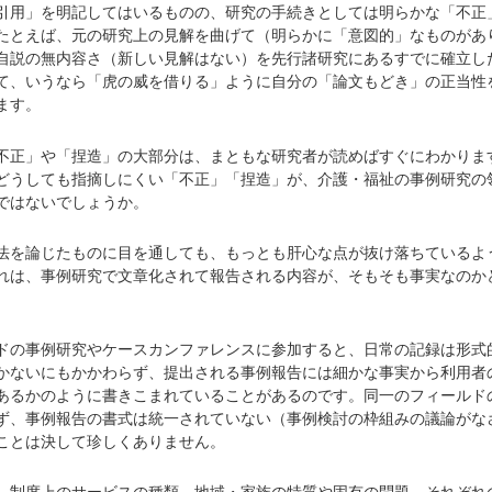
用」を明記してはいるものの、研究の手続きとしては明らかな「不正
たとえば、元の研究上の見解を曲げて（明らかに「意図的」なものがあ
自説の無内容さ（新しい見解はない）を先行諸研究にあるすでに確立し
て、いうなら「虎の威を借りる」ように自分の「論文もどき」の正当性
ます。
正」や「捏造」の大部分は、まともな研究者が読めばすぐにわかりま
どうしても指摘しにくい「不正」「捏造」が、介護・福祉の事例研究の
ではないでしょうか。
を論じたものに目を通しても、もっとも肝心な点が抜け落ちているよ
れは、事例研究で文章化されて報告される内容が、そもそも事実なのか
の事例研究やケースカンファレンスに参加すると、日常の記録は形式
かないにもかかわらず、提出される事例報告には細かな事実から利用者
あるかのように書きこまれていることがあるのです。同一のフィールド
ず、事例報告の書式は統一されていない（事例検討の枠組みの議論がな
ことは決して珍しくありません。