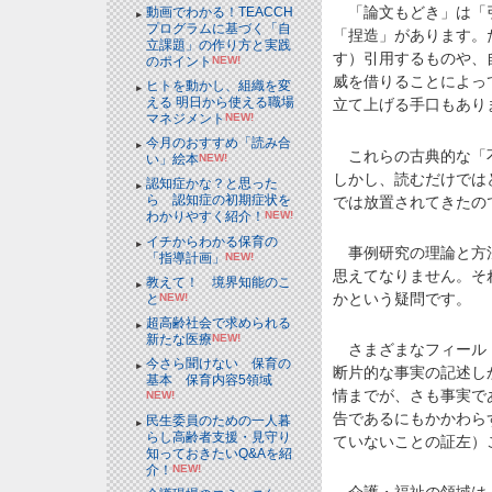
「論文もどき」は「引
動画でわかる！TEACCH
プログラムに基づく「自
「捏造」があります。
立課題」の作り方と実践
す）引用するものや、
のポイント
NEW!
威を借りることによっ
ヒトを動かし、組織を変
える 明日から使える職場
立て上げる手口もあり
マネジメント
NEW!
今月のおすすめ「読み合
これらの古典的な「不
い」絵本
NEW!
しかし、読むだけでは
認知症かな？と思った
ら 認知症の初期症状を
では放置されてきたの
わかりやすく紹介！
NEW!
イチからわかる保育の
事例研究の理論と方法
「指導計画」
NEW!
思えてなりません。そ
教えて！ 境界知能のこ
かという疑問です。
と
NEW!
超高齢社会で求められる
新たな医療
NEW!
さまざまなフィールド
今さら聞けない 保育の
断片的な事実の記述し
基本 保育内容5領域
情までが、さも事実で
NEW!
告であるにもかかわら
民生委員のための一人暮
らし高齢者支援・見守り
ていないことの証左）
知っておきたいQ&Aを紹
介！
NEW!