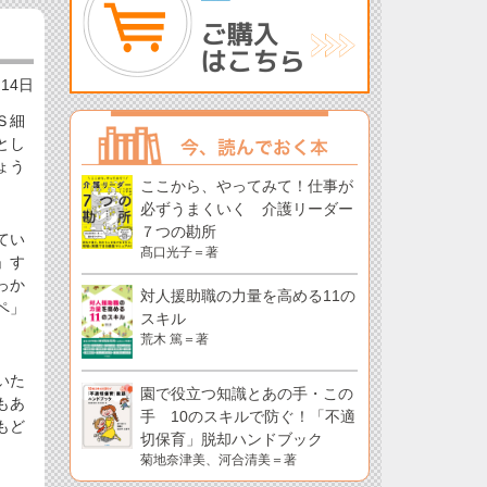
月14日
Ｓ細
とし
ょう
ここから、やってみて！仕事が
必ずうまくいく 介護リーダー
７つの勘所
てい
髙口光子＝著
」す
っか
対人援助職の力量を高める11の
ペ」
スキル
荒木 篤＝著
いた
園で役立つ知識とあの手・この
もあ
手 10のスキルで防ぐ！「不適
もど
切保育」脱却ハンドブック
菊地奈津美、河合清美＝著