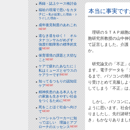
再録・誌上ケース検討会
本当に事実です
福祉の現場で思いをカタ
チに
～私が起業した理由・ト
ライした理由～
成年後見制度のあれこれ
NEW!
理研のＳＴＡＰ細胞の
道なき道をゆく！ オル
胞研究所教授の山中伸
タナコンサルがめざす
て証言しました。介護
強度行動障害の標準的支
援
NEW!
か。
保育環境の課題と大切な
こと
NEW!
研究論文の「不正」の
ケアで疲れたあなたに｜
ます。電子データを「
私はミューズとゼウスの
ケアラーです!
NEW!
るまで、パソコンの簡
知ってるつもりの認知症
り受けとめて克服しよ
ケア
NEW!
してしまう「不正」は
精神疾患のある本人もそ
の家族も生きやすい社会
をつくるために
NEW!
しかし、パソコンによ
死をことほぐ社会へ向け
ように思います。社会
て
NEW!
りましたし、先行諸研
ソーシャルワーカーに知
き」もかなりありまし
ってほしい 理論とアプ
ローチのエッセンス
NEW!