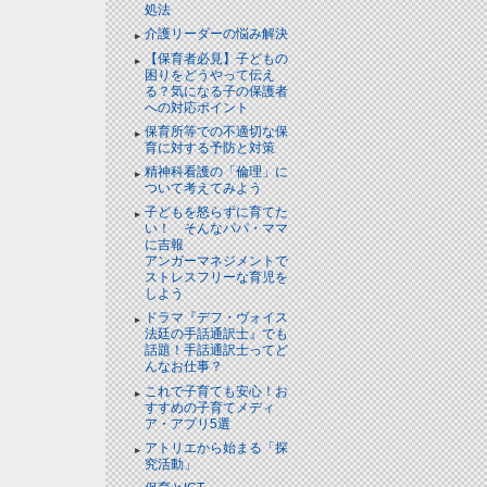
処法
介護リーダーの悩み解決
【保育者必見】子どもの
困りをどうやって伝え
る？気になる子の保護者
への対応ポイント
保育所等での不適切な保
育に対する予防と対策
精神科看護の「倫理」に
ついて考えてみよう
子どもを怒らずに育てた
い！ そんなパパ・ママ
に吉報
アンガーマネジメントで
ストレスフリーな育児を
しよう
ドラマ『デフ・ヴォイス
法廷の手話通訳士』でも
話題！手話通訳士ってど
んなお仕事？
これで子育ても安心！お
すすめの子育てメディ
ア・アプリ5選
アトリエから始まる「探
究活動」