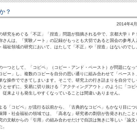
か？
2014年4
研究をめぐる「不正」「捏造」問題が指摘される中で、京都大学ｉＰ
弥さんは、「実験ノート」の記録がもっとも大切であると国会の参考人
・福祉領域の研究において、はたして「不正」や「捏造」はないのでし
一つとして、「コピペ」（コピー・アンド・ペースト）が問題になっ
コピー」し、複数のコピーを自分の思い通りに組み合わせて「ペースト
単な操作でできてしまいます。そこで、研究上の行き詰まりを自分でし
うとせずに、安易に切り抜ける「アクティングアウト」のように「コピ
、従来よりも発生しやすくなっていることは間違いありません。
る「コピペ」が流行る以前から、「古典的なコピペ」もかなり目につ
保障・社会福祉の領域では、「高名な」研究者の剽窃が告発されたこと
究の文献からの「引用」の組み合わせだけで自説は無きに等しい「論文
た。