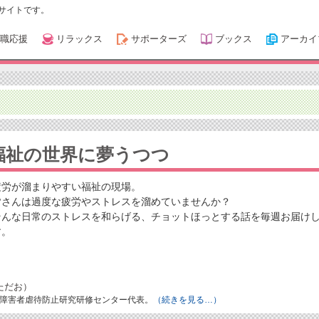
サイトです。
職応援
リラックス
サポーターズ
ブックス
アーカイ
福祉の世界に夢うつつ
疲労が溜まりやすい福祉の現場。
皆さんは過度な疲労やストレスを溜めていませんか？
そんな日常のストレスを和らげる、チョットほっとする話を毎週お届け
す。
ただお）
障害者虐待防止研究研修センター代表。
（続きを見る…）