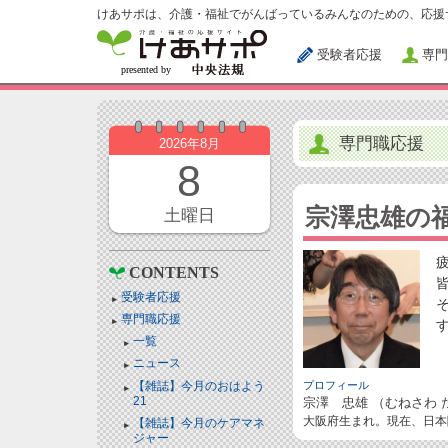
けあサポは、介護・福祉でがんばっているみんなのための、応援
受験者応援
専門
専門職応援
2026年8月
8
宗澤忠雄の
土曜日
CONTENTS
受験者応援
専門職応援
一覧
ニュース
【雑誌】今月のおはよう
プロフィール
21
宗澤 忠雄 （むねさわ 
大阪府生まれ。現在、日本
【雑誌】今月のケアマネ
ジャー