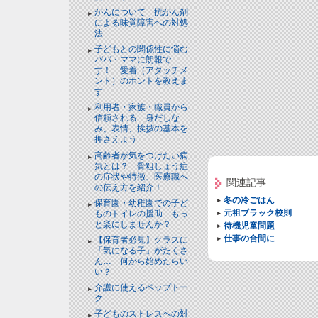
がんについて 抗がん剤
による味覚障害への対処
法
子どもとの関係性に悩む
パパ・ママに朗報で
す！ 愛着（アタッチメ
ント）のホントを教えま
す
利用者・家族・職員から
信頼される 身だしな
み、表情、挨拶の基本を
押さえよう
高齢者が気をつけたい病
気とは？ 骨粗しょう症
の症状や特徴、医療職へ
関連記事
の伝え方を紹介！
冬の冷ごはん
保育園・幼稚園での子ど
元祖ブラック校則
ものトイレの援助 もっ
と楽にしませんか？
待機児童問題
仕事の合間に
【保育者必見】クラスに
「気になる子」がたくさ
ん… 何から始めたらい
い？
介護に使えるペップトー
ク
子どものストレスへの対