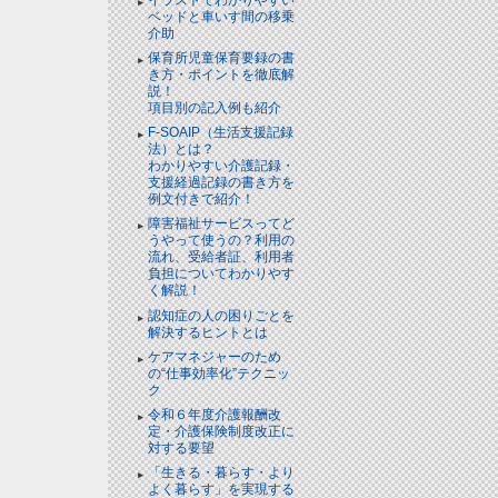
ベッドと⾞いす間の移乗
介助
保育所児童保育要録の書
き方・ポイントを徹底解
説！
項目別の記入例も紹介
F-SOAIP（生活支援記録
法）とは？
わかりやすい介護記録・
支援経過記録の書き方を
例文付きで紹介！
障害福祉サービスってど
うやって使うの？利用の
流れ、受給者証、利用者
負担についてわかりやす
く解説！
認知症の人の困りごとを
解決するヒントとは
ケアマネジャーのため
の“仕事効率化”テクニッ
ク
令和６年度介護報酬改
定・介護保険制度改正に
対する要望
「生きる・暮らす・より
よく暮らす」を実現する