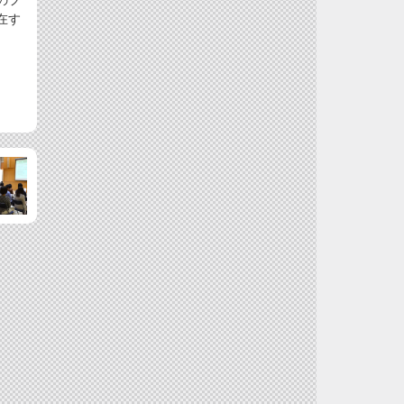
のフ
在す