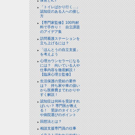
保育とICT
「トイレばかり行く…」
認知症のある人への接し
方
【専門家監修】100均材
料で手作り！ 自立課題
のアイデア集
訪問看護ステーションを
立ち上げるには？
「ほんとうの自立支援」
を考えよう
心理カウンセラーになる
には？ 向いている人や
仕事内容を徹底解説！
【臨床心理士監修】
生活保護の受給の要件
は？ 持ち家や車の扱い
から医療費までわかりや
すく解説！
認知症は何科を受診すれ
ばいい？ 専門医が教え
る！ 受診のタイミング
や病院選びのポイント
回想法とは？
相談支援専門員の仕事
イラストでわかりやすい