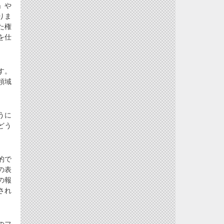
」や
りま
た権
を仕
す。
領域
うに
どう
的で
の表
の報
され