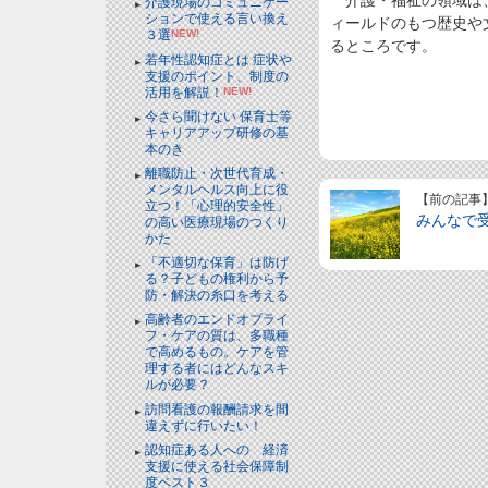
介護・福祉の領域は、
介護現場のコミュニケー
ションで使える言い換え
ィールドのもつ歴史や
３選
NEW!
るところです。
若年性認知症とは 症状や
支援のポイント、制度の
活用を解説！
NEW!
今さら聞けない 保育士等
キャリアアップ研修の基
本のき
離職防止・次世代育成・
メンタルヘルス向上に役
【前の記事
立つ！「心理的安全性」
みんなで
の高い医療現場のつくり
かた
「不適切な保育」は防げ
る？子どもの権利から予
防・解決の糸口を考える
高齢者のエンドオブライ
フ・ケアの質は、多職種
で高めるもの。ケアを管
理する者にはどんなスキ
ルが必要？
訪問看護の報酬請求を間
違えずに行いたい！
認知症ある人への 経済
支援に使える社会保障制
度ベスト３