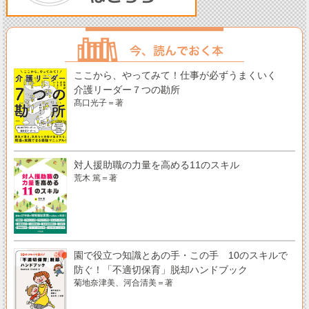
ここから、やってみて！仕事が必ずうまくいく
介護リーダー７つの勘所
髙口光子＝著
対人援助職の力量を高める11のスキル
荒木 篤＝著
園で役立つ知識とあの手・この手 10のスキルで
防ぐ！「不適切保育」脱却ハンドブック
菊地奈津美、河合清美＝著