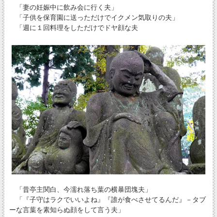
「妻の妊娠中に飲み会に行く夫」
「子供を保育園に送っただけでイクメン気取りの夫」
「週に１回料理をしただけでドヤ顔な夫
「昔亭主関白、今濡れ落ち葉の横暴団塊夫」
「『子守はラクでいいよね』『誰が食べさせてるんだ』－タブ
ーな言葉を素知らぬ顔をして言う夫」