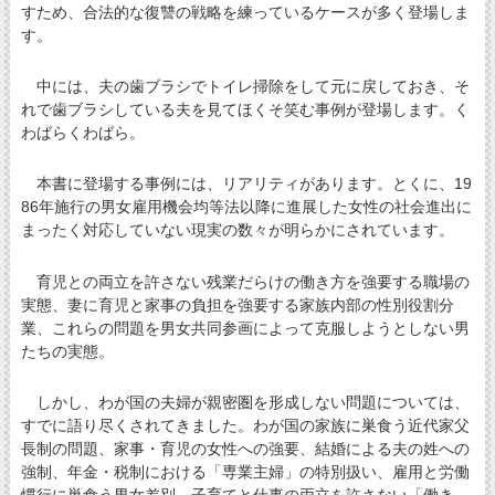
すため、合法的な復讐の戦略を練っているケースが多く登場しま
す。
中には、夫の歯ブラシでトイレ掃除をして元に戻しておき、そ
れで歯ブラシしている夫を見てほくそ笑む事例が登場します。く
わばらくわばら。
本書に登場する事例には、リアリティがあります。とくに、19
86年施行の男女雇用機会均等法以降に進展した女性の社会進出に
まったく対応していない現実の数々が明らかにされています。
育児との両立を許さない残業だらけの働き方を強要する職場の
実態、妻に育児と家事の負担を強要する家族内部の性別役割分
業、これらの問題を男女共同参画によって克服しようとしない男
たちの実態。
しかし、わが国の夫婦が親密圏を形成しない問題については、
すでに語り尽くされてきました。わが国の家族に巣食う近代家父
長制の問題、家事・育児の女性への強要、結婚による夫の姓への
強制、年金・税制における「専業主婦」の特別扱い、雇用と労働
慣行に巣食う男女差別、子育てと仕事の両立を許さない「働き