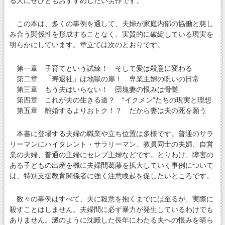
る人にぜひともおすすめしたい労作です。
この本は、多くの事例を通して、夫婦が家庭内部の協働と慈し
み合う関係性を形成することなく、実質的に破綻している現実を
明らかにしています。章立ては次のとおりです。
第一章 子育てという試練！ そして愛は殺意に変わる
第二章 「寿退社」は地獄の扉！ 専業主婦の呪いの日常
第三章 もう夫はいらない！ 団塊妻の恨みは骨髄
第四章 これが夫の生きる道？ “イクメン”たちの現実と理想
第五章 離婚するよりおトク！？ だから妻は夫の死を願う
本書に登場する夫婦の職業や立ち位置は多様です。普通のサラ
リーマンにハイタレント・サラリーマン、教員同士の夫婦、自営
業の夫婦、普通の主婦にセレブ主婦などです。とりわけ、障害の
ある子どもの出産を機に夫婦間葛藤を拡大していく事例について
は、特別支援教育関係者に強く注意喚起を促したいところです。
数々の事例はすべて、夫に殺意を抱くまでには至るが、実際に
殺すことはしません。夫婦間に必ず暴力が発生しているわけでも
ありません。澱のように沈殿した長年にわたる夫への恨みを晴ら