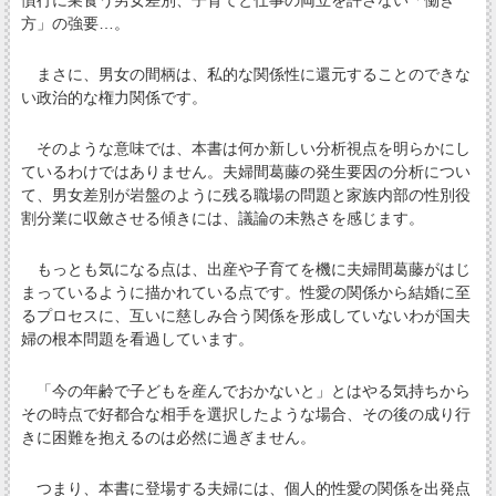
方」の強要…。
まさに、男女の間柄は、私的な関係性に還元することのできな
い政治的な権力関係です。
そのような意味では、本書は何か新しい分析視点を明らかにし
ているわけではありません。夫婦間葛藤の発生要因の分析につい
て、男女差別が岩盤のように残る職場の問題と家族内部の性別役
割分業に収斂させる傾きには、議論の未熟さを感じます。
もっとも気になる点は、出産や子育てを機に夫婦間葛藤がはじ
まっているように描かれている点です。性愛の関係から結婚に至
るプロセスに、互いに慈しみ合う関係を形成していないわが国夫
婦の根本問題を看過しています。
「今の年齢で子どもを産んでおかないと」とはやる気持ちから
その時点で好都合な相手を選択したような場合、その後の成り行
きに困難を抱えるのは必然に過ぎません。
つまり、本書に登場する夫婦には、個人的性愛の関係を出発点