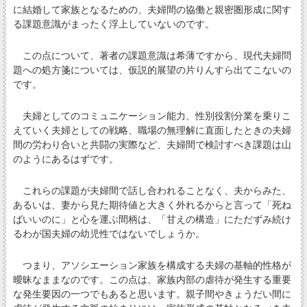
に結婚して家族となるための、夫婦間の協働と親密圏形成に関す
る課題意識がまったく浮上していないのです。
この点について、著者の課題意識は希薄ですから、現代夫婦問
題への処方箋については、仮説的展望の片りんすら出てこないの
です。
夫婦としてのコミュニケーション能力、性別役割分業を乗りこ
えていく夫婦としての戦略、職場の無理解に直面したときの夫婦
間の労わり合いと共闘の実際など、夫婦間で検討すべき課題は山
のようにあるはずです。
これらの課題が夫婦間で話し合われることなく、夫からみた、
あるいは、妻から見た期待値と大きく外れるからと言って「死ね
ばいいのに」と心を運ぶ間柄は、「甘えの構造」にただずみ続け
るわが国夫婦の幼児性ではないでしょうか。
つまり、アソシエーション家族を構成する夫婦の基軸的性格が
曖昧なままなのです。この点は、家族内部の虐待が発生する重要
な発生要因の一つでもあると思います。親子間やきょうだい間に