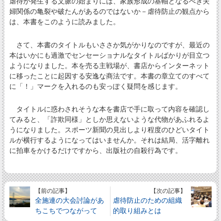
虐待が発生する文脈の始まりには、家族形成の基軸となるべき夫
婦関係の亀裂や破たんがあるのではないか－虐待防止の観点から
は、本書をこのように読みました。
さて、本書のタイトルもいささか気がかりなのですが、最近の
本はいかにも過激でセンセーショナルなタイトルばかりが目立つ
ようになりました。本を売る主戦場が、書店からインターネット
に移ったことに起因する安逸な商法です。本書の章立てのすべて
に「！」マークを入れるのも安っぽく疑問を感じます。
タイトルに惑わされそうな本を書店で手に取って内容を確認し
てみると、「詐欺同様」としか思えないような代物があふれるよ
うになりました。スポーツ新聞の見出しより程度のひどいタイト
ルが横行するようになってはいませんか。それは結局、活字離れ
に拍車をかけるだけですから、出版社の自殺行為です。
【前の記事】
【次の記事】
全施連の大会討論があ
虐待防止のための組織
ちこちでつながって
的取り組みとは