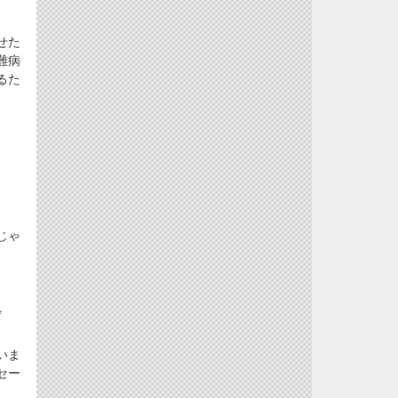
せた
難病
るた
じゃ
＊
いま
セー