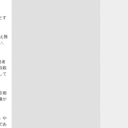
とす
え難
い、
疑者
自殺
して
京都
趣が
」や
であ