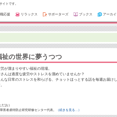
サイトです。
職応援
リラックス
サポーターズ
ブックス
アーカイ
福祉の世界に夢うつつ
疲労が溜まりやすい福祉の現場。
皆さんは過度な疲労やストレスを溜めていませんか？
そんな日常のストレスを和らげる、チョットほっとする話を毎週お届け
す。
ただお）
障害者虐待防止研究研修センター代表。
（続きを見る…）