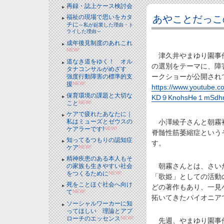
再録・誌上ケース検討会
あやことだっこ
福祉の現場で思いをカタ
チに
～私が起業した理由・ト
ライした理由～
成年後見制度のあれこれ
NEW!
津久井やまゆり園事件
道なき道をゆく！ オル
の選別をテーマに、障
タナコンサルがめざす
ークショーが公開され
強度行動障害の標準的支
援
NEW!
https://www.youtube
保育環境の課題と大切な
KD９KnohsHe１mSdh
こと
NEW!
ケアで疲れたあなたに｜
私はミューズとゼウスの
小澤綾子さんと朝霧裕
ケアラーです!
NEW!
脊髄性筋萎縮症という
知ってるつもりの認知症
す。
ケア
NEW!
精神疾患のある本人もそ
朝霧さんとは、さいた
の家族も生きやすい社会
をつくるために
NEW!
「歌姫」としての活動の
死をことほぐ社会へ向け
どの著作もあり、一見
て
NEW!
拓いてきたパイオニア
ソーシャルワーカーに知
ってほしい 理論とアプ
ローチのエッセンス
NEW!
先週、やまゆり園事件