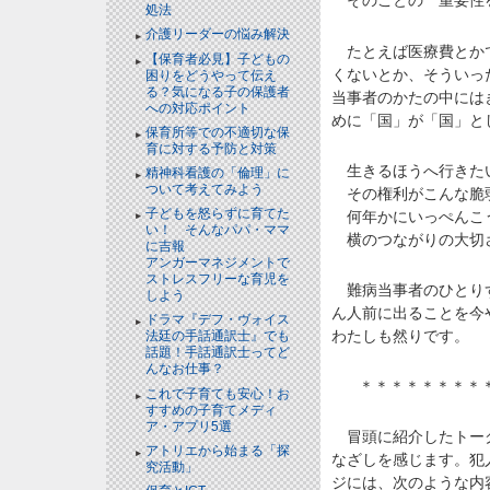
そのことの 重要性
処法
介護リーダーの悩み解決
たとえば医療費とかで
【保育者必見】子どもの
くないとか、そういっ
困りをどうやって伝え
る？気になる子の保護者
当事者のかたの中には
への対応ポイント
めに「国」が「国」と
保育所等での不適切な保
育に対する予防と対策
生きるほうへ行きた
精神科看護の「倫理」に
ついて考えてみよう
その権利がこんな脆弱
子どもを怒らずに育てた
何年かにいっぺんこう
い！ そんなパパ・ママ
横のつながりの大切さ
に吉報
アンガーマネジメントで
ストレスフリーな育児を
難病当事者のひとりず
しよう
ん人前に出ることを今
ドラマ『デフ・ヴォイス
わたしも然りです。
法廷の手話通訳士』でも
話題！手話通訳士ってど
んなお仕事？
＊＊＊＊＊＊＊＊
これで子育ても安心！お
すすめの子育てメディ
ア・アプリ5選
冒頭に紹介したトーク
アトリエから始まる「探
なざしを感じます。犯
究活動」
ジには、次のような内