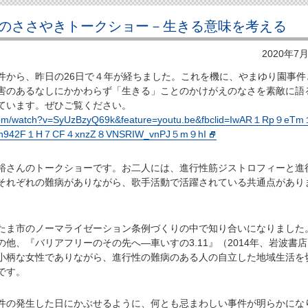
のささやきトークショー－生きる意味を考える
2020年7
から、昨日の26日で４年が経ちました。これを機に、やまゆり園事件
害のあるなしにかかわらず「生きる」ことのかけがえのなさを素敵に語
ています。ぜひご覧ください。
.com/watch?v=SyUzBzyQ69k&feature=youtu.be&fbclid=IwAR１Rp９eT
n942F１H７CF４xnzZ８VNSRIW_vnPJ５m９hI
さんのトークショーです。お二人には、進行性筋ジストロフィーと進
それぞれの難病がありながら、歌手活動で活躍されている共通点があり
ま市のノーマライゼーション条例づくりの中で知り合いになりました
他、『バリアフリーのその先へ―車いすの3.11』（2014年、岩波書
小柄な女性でありながら、進行性の難病のある人の自立した地域生活を
です。
の発生した日にかぶせるように、何とも忌まわしい事件が明らかにな