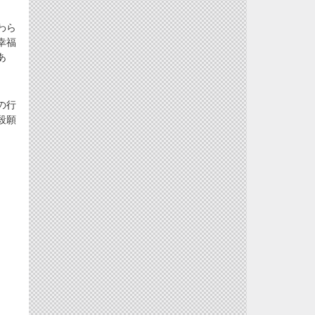
わら
幸福
あ
の行
殺願