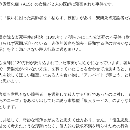
側索硬化症（ALS）の女性が２人の医師に殺害された事件です。
『扱いに困った高齢者を「枯らす」技術』があり、安楽死肯定論者だ
。
病院安楽死事件の判決（1995年）が明らかにした安楽死の４要件（耐
けられず死期が迫っている、肉体的苦痛を除去・緩和する他の方法がな
示）を全く満たさない殺人行為に過ぎません。
医師に130万円が振り込まれていた事実が明らかになっています。容
で「安楽死がバレない方法」を募っていたことを合わせて推測すると、
人を殺してほしい願望」のある人を食い物に「アルバイトで稼ごう」と
と思います。
葉も意思もない障害者」を選別して殺人する犯行であったのに対し、
死のニーズ」をあぶり出して死に誘う市場型「殺人サービス」のような
とします。
共通して、奇妙な軽薄さがあると思えて仕方ありません。「優生思想
詰めて考えたような形跡はなく、個人的な欲求不満を晴らすための行為