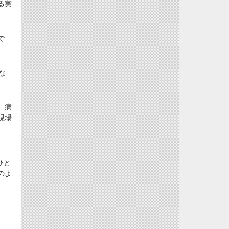
る実
で
な
。
。病
現場
ひと
のよ
、