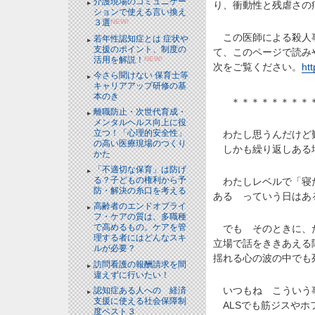
介護現場のコミュニケー
り、衝動性と残虐さの
ションで使える言い換え
３選
NEW!
この医師による殺人事
若年性認知症とは 症状や
支援のポイント、制度の
て、このページで読み
活用を解説！
NEW!
次をご覧ください。
ht
今さら聞けない 保育士等
キャリアアップ研修の基
本のき
＊＊＊＊＊＊＊＊
離職防止・次世代育成・
メンタルヘルス向上に役
立つ！「心理的安全性」
わたし思うんだけど難
の高い医療現場のつくり
しかも繰り返しある
かた
「不適切な保育」は防げ
る？子どもの権利から予
わたしレベルで「寝た
防・解決の糸口を考える
ある っていう日はあ
高齢者のエンドオブライ
フ・ケアの質は、多職種
で高めるもの。ケアを管
でも そのときに、た
理する者にはどんなスキ
立場で話をききあえる
ルが必要？
揺れる心の波の中でも
訪問看護の報酬請求を間
違えずに行いたい！
いつもね こういう
認知症ある人への 経済
支援に使える社会保障制
ALSでも筋ジスやホ
度ベスト３