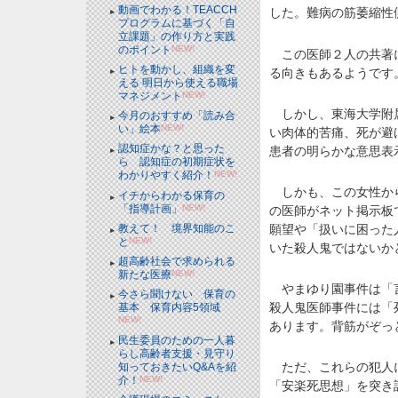
動画でわかる！TEACCH
した。難病の筋萎縮性
プログラムに基づく「自
立課題」の作り方と実践
のポイント
NEW!
この医師２人の共著に
ヒトを動かし、組織を変
る向きもあるようです
える 明日から使える職場
マネジメント
NEW!
しかし、東海大学附属
今月のおすすめ「読み合
い」絵本
NEW!
い肉体的苦痛、死が避
認知症かな？と思った
患者の明らかな意思表
ら 認知症の初期症状を
わかりやすく紹介！
NEW!
しかも、この女性から
イチからわかる保育の
「指導計画」
NEW!
の医師がネット掲示板
教えて！ 境界知能のこ
願望や「扱いに困った
と
NEW!
いた殺人鬼ではないか
超高齢社会で求められる
新たな医療
NEW!
やまゆり園事件は「言
今さら聞けない 保育の
殺人鬼医師事件には「
基本 保育内容5領域
NEW!
あります。背筋がぞっ
民生委員のための一人暮
らし高齢者支援・見守り
ただ、これらの犯人に
知っておきたいQ&Aを紹
介！
NEW!
「安楽死思想」を突き