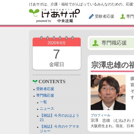
けあサポは、介護・福祉でがんばっているみんなのための、応援
受験者応援
専門
専門職応援
2026年8月
7
宗澤忠雄の
金曜日
CONTENTS
受験者応援
専門職応援
一覧
ニュース
【雑誌】今月のおはよう
プロフィール
21
宗澤 忠雄 （むねさわ 
大阪府生まれ。現在、日本
【雑誌】今月のケアマネ
ジャー