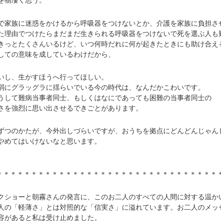
を物凄く思う。
家族に迷惑をかけるから呼吸器をつけないとか、介護を家族に負担さ
た理由でつけたらまだまだ生きられる呼吸器をつけないで死を選ぶ人も
きっとたくさんいるけど、いつ何時だれに何が起きたときにも助け合え
しての意味を成しているわけだから、
いし、生かすほうへ行ってほしい。
にグラッグラに揺らいでいる今の時代は、なんだかこわいです。
して難病当事者同士、もしくはなにであっても困難の当事者同士の
を強烈に思い出させるできごとがあります。
つのかたが、今外出しづらいですが、おうちを拠点にどんどんじゃん
やめてはいけないなと思います。
＊＊＊＊＊＊＊＊＊＊＊＊＊＊＊＊＊＊＊＊＊＊＊＊＊＊＊＊＊＊＊＊
ショーと朝霧さんの発言に、このお二人のすべての人間に対する温か
人の「軽薄さ」とは対照的な「信実さ」に溢れています。お二人のメッ
容があると私は受け止めました。