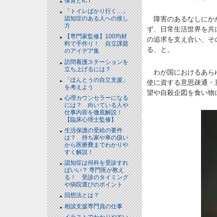
保育とICT
「トイレばかり行く…」
認知症のある人への接し
障害のあるなしにかか
方
ず、日常生活世界を共
【専門家監修】100均材
の追求を支え合い、そ
料で手作り！ 自立課題
る、と。
のアイデア集
訪問看護ステーションを
立ち上げるには？
わが国におけるあらゆ
「ほんとうの自立支援」
使に資する意思疎通・
を考えよう
望や自殺企図を食い物
心理カウンセラーになる
には？ 向いている人や
仕事内容を徹底解説！
【臨床心理士監修】
生活保護の受給の要件
は？ 持ち家や車の扱い
から医療費までわかりや
すく解説！
認知症は何科を受診すれ
ばいい？ 専門医が教え
る！ 受診のタイミング
や病院選びのポイント
回想法とは？
相談支援専門員の仕事
イラストでわかりやすい