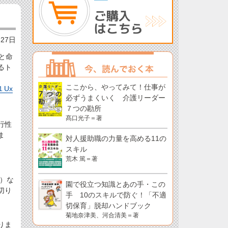
月27日
と命
るト
ここから、やってみて！仕事が
m１Ux
必ずうまくいく 介護リーダー
７つの勘所
髙口光子＝著
行性
ま
対人援助職の力量を高める11の
スキル
荒木 篤＝著
。
店）な
園で役立つ知識とあの手・この
切り
手 10のスキルで防ぐ！「不適
切保育」脱却ハンドブック
菊地奈津美、河合清美＝著
りま