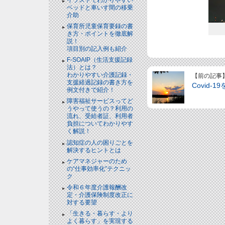
ベッドと⾞いす間の移乗
介助
保育所児童保育要録の書
き方・ポイントを徹底解
説！
項目別の記入例も紹介
F-SOAIP（生活支援記録
法）とは？
わかりやすい介護記録・
【前の記事
支援経過記録の書き方を
Covid-
例文付きで紹介！
障害福祉サービスってど
うやって使うの？利用の
流れ、受給者証、利用者
負担についてわかりやす
く解説！
認知症の人の困りごとを
解決するヒントとは
ケアマネジャーのため
の“仕事効率化”テクニッ
ク
令和６年度介護報酬改
定・介護保険制度改正に
対する要望
「生きる・暮らす・より
よく暮らす」を実現する