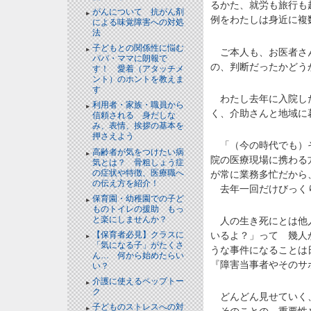
るかた、就労も旅行も
がんについて 抗がん剤
例をわたしは身近に複
による味覚障害への対処
法
子どもとの関係性に悩む
ご本人も、お医者さん
パパ・ママに朗報で
の、判断だったかどう
す！ 愛着（アタッチメ
ント）のホントを教えま
す
わたし去年に入院した
利用者・家族・職員から
く、介助さんと地域に
信頼される 身だしな
み、表情、挨拶の基本を
押さえよう
「（今の時代でも）そ
高齢者が気をつけたい病
院の医療現場に携わる
気とは？ 骨粗しょう症
の症状や特徴、医療職へ
が常に業務多忙だから
の伝え方を紹介！
去年一回だけびっく
保育園・幼稚園での子ど
ものトイレの援助 もっ
と楽にしませんか？
人の生き死にとは他人
【保育者必見】クラスに
いるよ？」って 幾人
「気になる子」がたくさ
うな事件になることは
ん… 何から始めたらい
『障害当事者やそのサ
い？
介護に使えるペップトー
ク
どんどん見せていく、
子どものストレスへの対