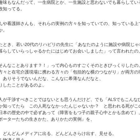
趣味もなんだって、一生病院とか、一生施設と思わないでも暮らしてい
数知ってる。
や看護師さんも、それらの実例の方々を知っていての、知っている上
か。
とき、若い20代のリハビリの先生に「あなたのように施設や病院じゃ
暮らしていらっしゃるかたにはじめてお会いしました」って言われたの
んなことあります？！」って内心ものすごくそのときびっくりしたの
方々と在宅介護現場に携わる方々の「包括的な横のつながり」が両方の
、ありそうでないんだな、こんなに希薄なんだなと、
りしたことがあるのよ。
が干渉すべきことではないとも思うんだけど、でも「ALSでもこんな
か知ってたら この人死ななかったんじゃないか？ と思われる死がこ
日本の歴史の中で必ずあって（障害をもつ子の親子心中とかも含めて）
ポーターたちの生きかた、ありかたの実例』を、
どんどんメディアに出る、どんどんさらけ出す、見せる。