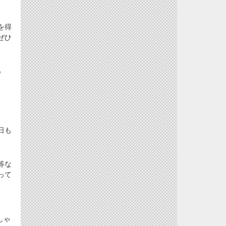
を得
ぜひ
＊
日も
等な
って
しゃ