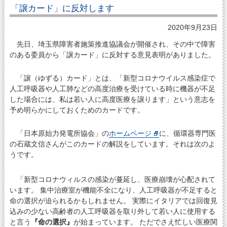
「譲カード」に反対します
2020年9月23日
先日、埼玉県障害者施策推進協議会が開催され、その中で障害
のある委員から「譲カード」に反対する意見表明がありました。
「譲（ゆずる）カード」とは、「新型コロナウイルス感染症で
人工呼吸器や人工肺などの高度治療を受けている時に機器が不足
した場合には、私は若い人に高度医療を譲ります」という意志を
予め明らかにしておくためのカードです。
「日本原始力発電所協会」の
ホームページ
に、循環器専門医
の石蔵文信さんがこのカードの解説をしています。それは次のよ
うです。
「新型コロナウィルスの感染が蔓延し、医療崩壊が心配されて
います。 集中治療室が機能不全になり、人工呼吸器が不足すると
命の選択が迫られるかもしれません。 実際にイタリアでは回復見
込みの少ない高齢者の人工呼吸器を取り外して若い人に使用する
と言う
『命の選択』
が始まっています。 ただでさえ忙しい医療関