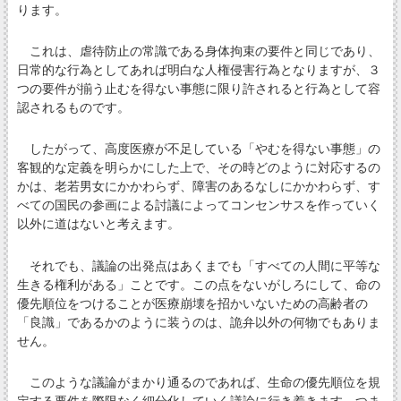
ります。
これは、虐待防止の常識である身体拘束の要件と同じであり、
日常的な行為としてあれば明白な人権侵害行為となりますが、３
つの要件が揃う止むを得ない事態に限り許されると行為として容
認されるものです。
したがって、高度医療が不足している「やむを得ない事態」の
客観的な定義を明らかにした上で、その時どのように対応するの
かは、老若男女にかかわらず、障害のあるなしにかかわらず、す
べての国民の参画による討議によってコンセンサスを作っていく
以外に道はないと考えます。
それでも、議論の出発点はあくまでも「すべての人間に平等な
生きる権利がある」ことです。この点をないがしろにして、命の
優先順位をつけることが医療崩壊を招かいないための高齢者の
「良識」であるかのように装うのは、詭弁以外の何物でもありま
せん。
このような議論がまかり通るのであれば、生命の優先順位を規
定する要件を際限なく細分化していく議論に行き着きます。つま