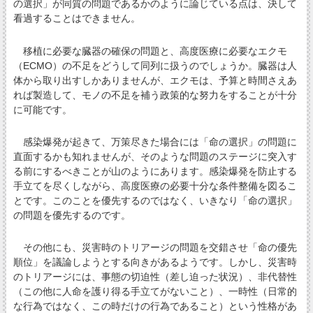
の選択」が同質の問題であるかのように論じている点は、決して
看過することはできません。
移植に必要な臓器の確保の問題と、高度医療に必要なエクモ
（ECMO）の不足をどうして同列に扱うのでしょうか。臓器は人
体から取り出すしかありませんが、エクモは、予算と時間さえあ
れば製造して、モノの不足を補う政策的な努力をすることが十分
に可能です。
感染爆発が起きて、万策尽きた場合には「命の選択」の問題に
直面するかも知れませんが、そのような問題のステージに突入す
る前にするべきことが山のようにあります。感染爆発を防止する
手立てを尽くしながら、高度医療の必要十分な条件整備を図るこ
とです。このことを優先するのではなく、いきなり「命の選択」
の問題を優先するのです。
その他にも、災害時のトリアージの問題を交錯させ「命の優先
順位」を議論しようとする向きがあるようです。しかし、災害時
のトリアージには、事態の切迫性（差し迫った状況）、非代替性
（この他に人命を護り得る手立てがないこと）、一時性（日常的
な行為ではなく、この時だけの行為であること）という性格があ