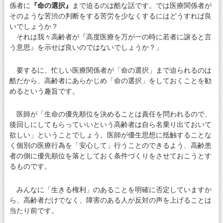
係者に
『命の選択』
まで迫るのは酷な話です。では医療関係者が
そのような苦渋の判断をする苦労を少なくするにはどうすれば良
いでしょうか？
それは我々高齢者が『高度医療を万が一の時に若者に譲ると言
う意思』を示せば良いのではないでしょうか？」
要するに、忙しい医療関係者が「命の選択」まで迫られるのは
酷だから、高齢者にあらかじめ「命の選択」をしておくことを勧
めるという趣旨です。
医師が「生命の優先順位を決めることは責任を問われるので、
後回しにしてもらっていいという高齢者は自ら名乗り出ておいて
欲しい」ということでしょう。医師が優生思想に抵触することな
く個別の医療行為を「安心して」行うことのできるよう、高齢患
者の側に優先順位を落としておく条件づくりをさせておこうとす
るものです。
みんなに「生きる権利」のあることを明確に否定していますか
ら、高齢者だけでなく、障害のある人が反対の声を上げることは
当たり前です。