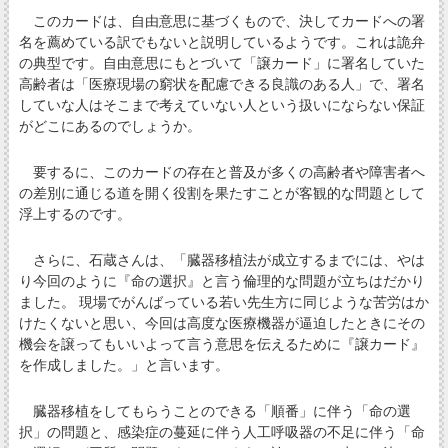
このカードは、自由意思に基づくもので、決してカードへの署
名を薦めている訳でもないと説明しているようです。これは詭弁
の典型です。自由意思にもとづいて「譲カード」に署名していた
高齢者は「医療現場の窮状を配慮できる良識のある人」で、署名
していな人はそこまで考えていない人という扱いにならない保証
がどこにあるのでしょうか。
要するに、このカードの存在と普及が多くの高齢者や障害者へ
の差別に通じる道を開く役割を果たすことが客観的な問題として
浮上するのです。
さらに、石蔵さんは、「臓器移植法が成立するまでには、やは
り今回のように『命の選択』と言う倫理的な問題が立ちはだかり
ました。 現場でがんばっている若い先生方に同じような苦労はか
けたくないと思い、今回は高度な医療機器が逼迫したときにその
機会を譲ってもいいよって言う意思を伝えるために『譲カード』
を作成しました。」と言います。
臓器移植をしてもらうことのできる「順番」に伴う「命の選
択」の問題と、感染症の蔓延に伴う人工呼吸器の不足に伴う「命