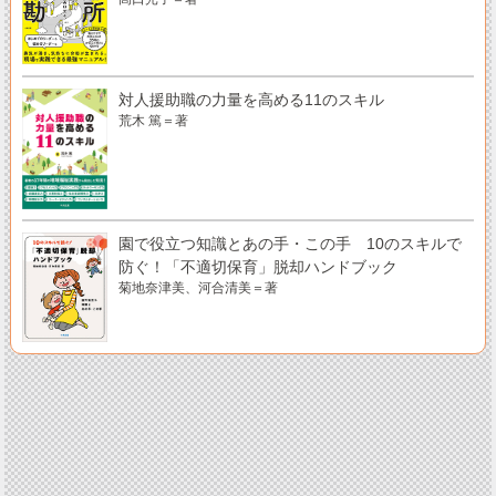
対人援助職の力量を高める11のスキル
荒木 篤＝著
園で役立つ知識とあの手・この手 10のスキルで
防ぐ！「不適切保育」脱却ハンドブック
菊地奈津美、河合清美＝著