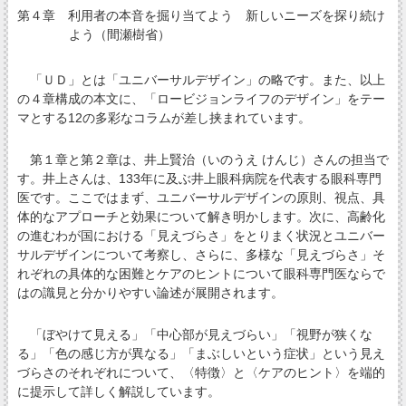
第４章 利用者の本音を掘り当てよう 新しいニーズを探り続け
よう（間瀬樹省）
「ＵＤ」とは「ユニバーサルデザイン」の略です。また、以上
の４章構成の本文に、「ロービジョンライフのデザイン」をテー
マとする12の多彩なコラムが差し挟まれています。
第１章と第２章は、井上賢治（いのうえ けんじ）さんの担当で
す。井上さんは、133年に及ぶ井上眼科病院を代表する眼科専門
医です。ここではまず、ユニバーサルデザインの原則、視点、具
体的なアプローチと効果について解き明かします。次に、高齢化
の進むわが国における「見えづらさ」をとりまく状況とユニバー
サルデザインについて考察し、さらに、多様な「見えづらさ」そ
れぞれの具体的な困難とケアのヒントについて眼科専門医ならで
はの識見と分かりやすい論述が展開されます。
「ぼやけて見える」「中心部が見えづらい」「視野が狭くな
る」「色の感じ方が異なる」「まぶしいという症状」という見え
づらさのそれぞれについて、〈特徴〉と〈ケアのヒント〉を端的
に提示して詳しく解説しています。