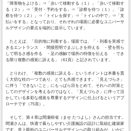
「障害物をよける」⇒「歩いて移動する（１）」「歩いて移動す
る（２）」⇒「受付・予約をする」⇒「診察を待つ（１）」「診
察を待つ（２）」⇒「トイレを探す」⇒「トイレの中で」⇒「支
払いをする」となっており、それぞれの場面に必要なユニバーサ
ルデザインの要点を端的に提示しています。
たとえば、「目的地に到着する」場面では、「・到着を実感で
きるエントランス ・間接照明でまぶしさを抑える ・壁を照ら
して明るさ感を作る ・足の感触で場所の特徴を伝える ・でき
る限り複数の感覚に訴える」（61頁）と記されています。
とりわけ、「複数の感覚に訴える」というポイントは本書を貫
く大切な柱の一つであり、とても共感できます。「見えづらさ」
に伴う「できないこと」にもっぱら目をとめて、それへの対策と
してのデザインを考えるのではなく、「見えづらさ」に伴って活
かしている多彩な感覚を尊重するデザインに仕上げるというアプ
ローチです（75頁）。
そして、第４章は間瀬樹省（ませ たつよし）さんの担当です。
間瀬さんは、快適で暮らしやすい介護施設の設計に取組む建築家
です。井上眼科のユニバーサルデザインへの取り組みが、いかに