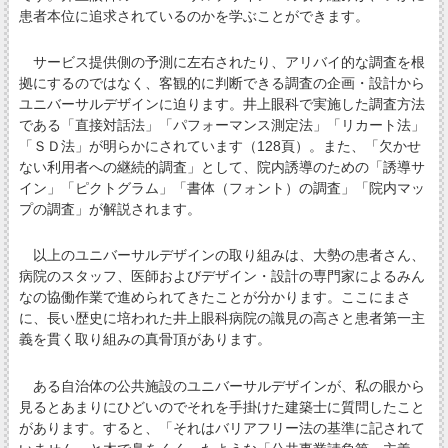
患者本位に追求されているのかを学ぶことができます。
サービス提供側の予測に左右されたり、アリバイ的な調査を根
拠にするのではなく、客観的に判断できる調査の企画・設計から
ユニバーサルデザインに迫ります。井上眼科で実施した調査方法
である「直接対話法」「パフォーマンス測定法」「リカート法」
「ＳＤ法」が明らかにされています（128頁）。また、「欠かせ
ない利用者への継続的調査」として、院内誘導のための「誘導サ
イン」「ピクトグラム」「書体（フォント）の調査」「院内マッ
プの調査」が解説されます。
以上のユニバーサルデザインの取り組みは、大勢の患者さん、
病院のスタッフ、医師およびデザイン・設計の専門家によるみん
なの協働作業で進められてきたことが分かります。ここにまさ
に、長い歴史に培われた井上眼科病院の識見の高さと患者第一主
義を貫く取り組みの真骨頂があります。
ある自治体の公共施設のユニバーサルデザインが、私の眼から
見るとあまりにひどいのでそれを手掛けた建築士に質問したこと
があります。すると、「それはバリアフリー法の基準に記されて