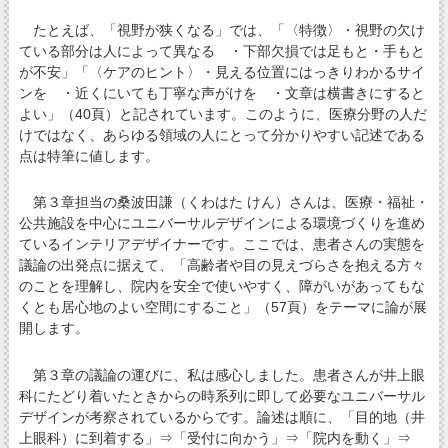
たとえば、「視野が狭くなる」では、「〈特徴〉・視野の欠け
ている部分は人によって異なる ・下部欠損では足もと・手もと
が不安」「〈ケアのヒント〉・見える位置にはっきりわかるサイ
ンを ・近くにいても丁寧な声がけを ・文章は横書きにすると
よい」（40頁）と記されています。このように、医療分野の人だ
けではなく、あらゆる領域の人にとって分かりやすい記述である
点は特筆に値します。
第３章担当の桑波田謙（くわはた けん）さんは、医療・福祉・
公共施設を中心にユニバーサルデザインによる環境づくりを進め
ているインテリアデザイナーです。ここでは、患者さんの実態を
議論の出発点に据えて、「高齢者や目の見えづらさを抱える方々
のことを理解し、院内を安全で使いやすく、障がいがあってもな
くとも居心地のよい空間にすること」（57頁）をテーマに論が展
開します。
第３章の議論の運びに、私は感心しました。患者さんが井上眼
科にたどり着いたときからの時系列に即して必要なユニバーサル
デザインが考察されているからです。論述は順に、「目的地（井
上眼科）に到着する」⇒「受付に向かう」⇒「院内を動く」⇒