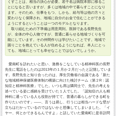
くすことは、相当の決心が必要。若干名は病院本部に移るこ
とになると言いますが、多くは地域の中で暮らすことになり
ます。そのため、仕事をもつ、しかも、給与等は他の方々と
変わりなく保障され、地域に自分のお金で住むことができる
ようにするということは一つのモデルとなります。
取り組むための下準備は用意周到。医師である長野先生
が、全体の中心人物ですが、普通に暮らせる地域づくりを可
能にしています。その仲間作りは学びたいことです。地域で
困りごとを抱えている人が住めるようになれば、本人にとっ
ても、地域にとっても幸せなことではないでしょうか。
愛南町を訪れたいと思い、激務をこなしている精神科医の長野
先生に電話をしたのは2013年の１月か２月だったと記憶していま
す。長野先生と知り合ったのは、厚生労働省の会議である「新た
な地域精神保健医療体制の構築に向けた検討チーム（第２R：認
知症と精神科医療」でした。いつも席は隣同士で、先生の考えを
述べている姿に感銘を受けていた１人でした。「認知症の人も精
神科に通っている人も役割が持てて、普通の暮らしができる町を
作りたいのです」――、言うは易し、行うには相当ハードな壁が
立ちはだかっているのではないかと想像してしまいました。「イ
ヤー、何とかできるもんですよ」と話していた愛南町に是非訪問