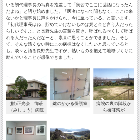
いる初代理事長の写真を指差して「実習でここに世話になったん
だよね」と語り始めました。「医者になって間もなく、ここに来
ないかと理事長に声をかけられ、今に至っている」と言います。
「初代理事長はね、貯めていけないものは糞と金と言う人だった
らしいですよ」と長野先生の言葉を聞き、呼ばれるべくして呼ば
れる人だったんだなーと、素直に思うことができました。そし
て、そんな遠くない時にこの病棟はなくしたいと思っていると
も。淡々と語る長野先生ですが、熱いものを抱えて地域づくりに
励んでいることが想像できました。
(財)正光会 御荘
鍵のかかる保護室
病院の裏の階段か
（みしょう）病院
ら御荘湾が