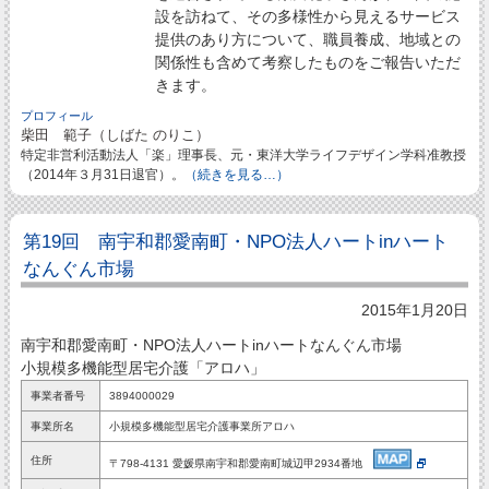
設を訪ねて、その多様性から見えるサービス
提供のあり方について、職員養成、地域との
関係性も含めて考察したものをご報告いただ
きます。
プロフィール
柴田 範子（しばた のりこ）
特定非営利活動法人「楽」理事長、元・東洋大学ライフデザイン学科准教授
（2014年３月31日退官）。
（続きを見る…）
第19回 南宇和郡愛南町・NPO法人ハートinハート
なんぐん市場
2015年1月20日
南宇和郡愛南町・NPO法人ハートinハートなんぐん市場
小規模多機能型居宅介護「アロハ」
事業者番号
3894000029
事業所名
小規模多機能型居宅介護事業所アロハ
住所
〒798-4131 愛媛県南宇和郡愛南町城辺甲2934番地