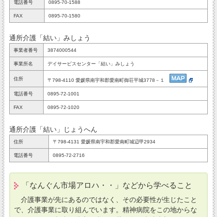
電話番号
0895-70-1588
FAX
0895-70-1580
通所介護「結い」みしょう
事業者番号
3874000544
事業所名
デイサービスセンター「結い」みしょう
住所
〒798-4110 愛媛県南宇和郡愛南町御荘平城3778－１
電話番号
0895-72-1001
FAX
0895-72-1020
通所介護「結い」じょうへん
住所
〒798-4131 愛媛県南宇和郡愛南町城辺甲2934
電話番号
0895-72-2716
「なんぐん市場アロハ・・」などから学べること
介護事業が先にあるのではなく、その必要性が生じたこと
で、介護事業に取り組んでいます。精神病院をこの地からな