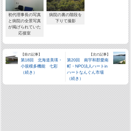
初代理事長の写真
病院の裏の階段を
と病院の全景写真
下りて撮影
が掲げられていた
応接室
【前の記事】
【次の記事】
第18回 北海道美瑛・
第20回 南宇和郡愛南
小規模多機能 七彩
町・NPO法人ハートin
（続き）
ハートなんぐん市場
（続き）