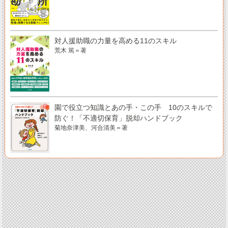
対人援助職の力量を高める11のスキル
荒木 篤＝著
園で役立つ知識とあの手・この手 10のスキルで
防ぐ！「不適切保育」脱却ハンドブック
菊地奈津美、河合清美＝著