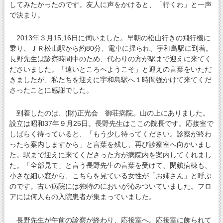
してみたかったのです。友人に声をかけると、「行くわ」と一声
で決まり。
2013年３月15,16日に伺いました。早朝の松山行きの飛行機に
乗り、ＪＲ松山駅から約80分、電車に揺られ、宇和島駅に到着。
長野先生は診察時間中のため、代わりの方が駅まで迎えに来てく
ださいました。「遠いところへようこそ」と迎えの言葉をいただ
きましたが、私たちを迎えに宇和島駅へ１時間強かけて来てくだ
さったことに感謝でした。
到着したのは、(財)正光会 御荘病院。山の上にありました。
設立は昭和37年９月25日。長野先生はここの院長です。応接室で
しばらく待っていると、「もう少し待ってください。診察が終わ
ったら案内しますから」と言葉を残し、再び診察室へ向かいまし
た。駅まで迎えに来てくださった方が病院内を案内してくれまし
た。「全部見て」と言う長野先生の言葉を受けて、閉鎖病棟も、
小さな細い窓から、こちらを見ている女性が「お姉さん」と呼ぶ
のです。古い病院には独特のにおいが沁みついていました。フロ
アには何人もの入院患者が集まっていました。
長野先生が午前の診察が終わり、応接室へ。応接室に飾られて