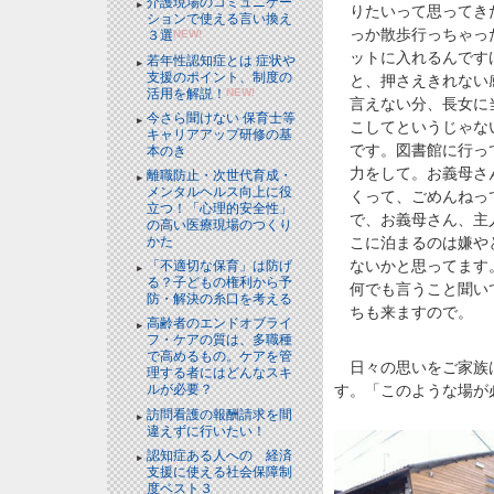
介護現場のコミュニケー
りたいって思ってき
ションで使える言い換え
っか散歩行っちゃっ
３選
NEW!
ットに入れるんです
若年性認知症とは 症状や
支援のポイント、制度の
と、押さえきれない
活用を解説！
NEW!
言えない分、長女に
今さら聞けない 保育士等
こしてというじゃな
キャリアアップ研修の基
です。図書館に行っ
本のき
力をして。お義母さ
離職防止・次世代育成・
メンタルヘルス向上に役
くって、ごめんねっ
立つ！「心理的安全性」
で、お義母さん、主
の高い医療現場のつくり
かた
こに泊まるのは嫌や
ないかと思ってます
「不適切な保育」は防げ
る？子どもの権利から予
何でも言うこと聞い
防・解決の糸口を考える
ちも来ますので。
高齢者のエンドオブライ
フ・ケアの質は、多職種
で高めるもの。ケアを管
日々の思いをご家族は
理する者にはどんなスキ
す。「このような場が
ルが必要？
訪問看護の報酬請求を間
違えずに行いたい！
認知症ある人への 経済
支援に使える社会保障制
度ベスト３