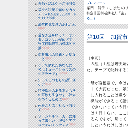
プロフィール
再録・誌上ケース検討会
柴田 範子（しばた の
福祉の現場で思いをカタ
特定非営利活動法人「楽」
チに
～私が起業した理由・ト
る…）
ライした理由～
成年後見制度のあれこれ
NEW!
道なき道をゆく！ オル
第10回 加賀
タナコンサルがめざす
強度行動障害の標準的支
援
NEW!
保育環境の課題と大切な
（承前）
こと
NEW!
５組（１組は若夫婦と
ケアで疲れたあなたに｜
私はミューズとゼウスの
た。テープで記録する
ケアラーです!
NEW!
知ってるつもりの認知症
・母が脳梗塞で、今は
ケア
NEW!
くて大変だった。娘
精神疾患のある本人もそ
に入れることは嫌や
の家族も生きやすい社会
をつくるために
NEW!
機能ができるって話
死をことほぐ社会へ向け
できないっていう日
て
NEW!
は１日くらい。ここ
ソーシャルワーカーに知
るんですが、帰って
ってほしい 理論とアプ
にというわけにはい
ローチのエッセンス
NEW!