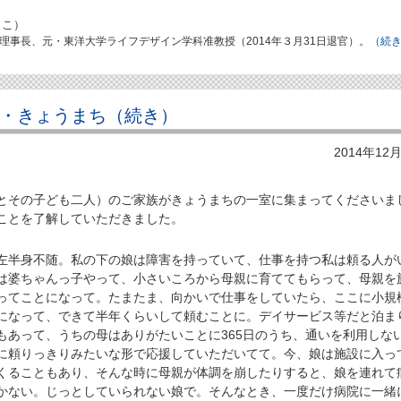
りこ）
理事長、元・東洋大学ライフデザイン学科准教授（2014年３月31日退官）。
（続
市・きょうまち（続き）
2014年12
その子ども二人）のご家族がきょうまちの一室に集まってくださいま
ことを了解していただきました。
左半身不随。私の下の娘は障害を持っていて、仕事を持つ私は頼る人が
は婆ちゃんっ子やって、小さいころから母親に育ててもらって、母親を
ってことになって。たまたま、向かいで仕事をしていたら、ここに小規
になって、できて半年くらいして頼むことに。デイサービス等だと泊ま
もあって、うちの母はありがたいことに365日のうち、通いを利用しな
に頼りっきりみたいな形で応援していただいてて。今、娘は施設に入っ
くることもあり、そんな時に母親が体調を崩したりすると、娘を連れて
かない。じっとしていられない娘で。そんなとき、一度だけ病院に一緒