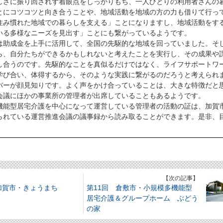
しさに振り回されず着眼点をしっかりもち、一人ひとりの利用者さんの
とにコツコツと向き合うことや、地域活動を地域の方の力も借りて行っ
住み慣れた地域での暮らしを支える」ことになりますし、地域活動をす
いる多様なニーズを見出す」ことにも繋がっているようです。
助成金を上手に活用して、全国の先駆的な地域を回っていました。そ
ら、自分たちができるかもしれないと考えたことを実行し、その成果や
し合うのです。先駆的なことを真似るだけではなく、ライフサポートワ
学び合い、体得するから、そのような実践に繋がるのだろうと考えられ
バーが顔見知りです。よく声をかけ合っていることは、大きな特徴だと
会議にほかの事業所の管理者が出席していることもあるようです。
能型居宅介護を中心になって運営している管理者の活動の証は、加賀
られている運営推進会議の議事録から読み取ることができます。是非、
。
】
【次の記事】
加賀市・きょうまち
第11回 倉敷市・小規模多機能型
居宅介護＆グループホーム ぶどう
の家