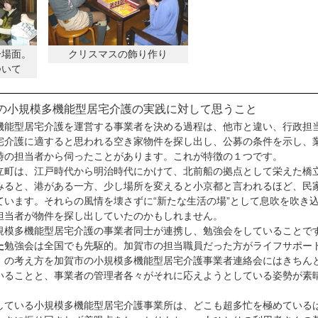
一場面。
クリスマスの飾り作り
ついて
の小規模多機能型居宅介護の実践に対して思うこと
能型居宅介護を運営する事業者を決める過程は、他市と違い、行政担
宅介護に適すると思われる空き家物件を探し出し、公募の条件を示し、
時の担当者から伺ったことがあります。これが特徴の１つです。
町は、江戸時代から明治時代にかけて、北前船の拠点として栄えた橋
みると、港がある一方、少し場所を変えると小京都と言われるほど、民
ています。それらの風情を壊さずに“新たな生活の場”として息吹を吹き
担当者が物件を探し出していたのかもしれません。
規模多機能型居宅介護の事業者同士が連携し、勉強会をしていることで
た
勉強会は全国でも先駆的。加賀市の担当職員だった方がライフサポー
）の考え方を加賀市の小規模多機能型居宅介護事業者連絡会にはきちん
いることと、事業者の管理者各々がそれに応えようとしている姿勢が素
ている小規模多機能型居宅介護事業所は、どこも超多忙を極めている