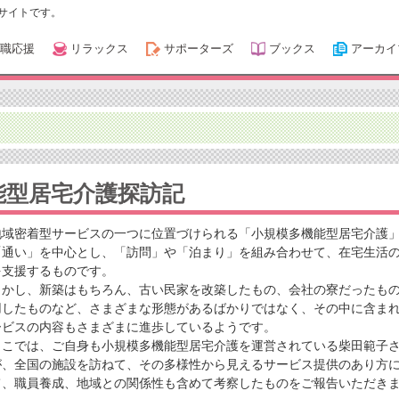
サイトです。
職応援
リラックス
サポーターズ
ブックス
アーカイ
能型居宅介護探訪記
地域密着型サービスの一つに位置づけられる「小規模多機能型居宅介護
「通い」を中心とし、「訪問」や「泊まり」を組み合わせて、在宅生活
を支援するものです。
しかし、新築はもちろん、古い民家を改築したもの、会社の寮だったも
用したものなど、さまざまな形態があるばかりではなく、その中に含ま
ービスの内容もさまざまに進歩しているようです。
ここでは、ご自身も小規模多機能型居宅介護を運営されている柴田範子
が、全国の施設を訪ねて、その多様性から見えるサービス提供のあり方
て、職員養成、地域との関係性も含めて考察したものをご報告いただき