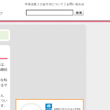
中央法規
けあサポについて
お問い合わせ
ブ
」は、
の継続
のを転
れるサ
さん
につい
ます。