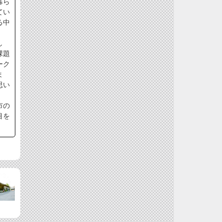
暮ら
てい
る中
し
課題
ーク
ま
思い
市の
目を