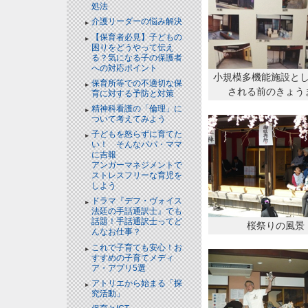
処法
介護リーダーの悩み解決
【保育者必見】子どもの
困りをどうやって伝え
る？気になる子の保護者
への対応ポイント
小規模多機能施設と
保育所等での不適切な保
される前のきょう
育に対する予防と対策
精神科看護の「倫理」に
ついて考えてみよう
子どもを怒らずに育てた
い！ そんなパパ・ママ
に吉報
アンガーマネジメントで
ストレスフリーな育児を
しよう
ドラマ『デフ・ヴォイス
法廷の手話通訳士』でも
話題！手話通訳士ってど
桜祭りの風景
んなお仕事？
これで子育ても安心！お
すすめの子育てメディ
ア・アプリ5選
アトリエから始まる「探
究活動」