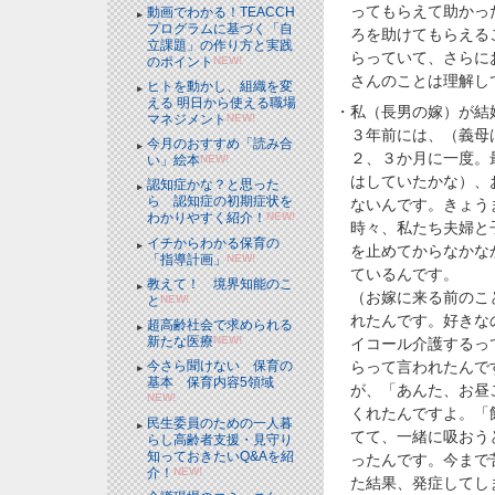
ってもらえて助かっ
動画でわかる！TEACCH
プログラムに基づく「自
ろを助けてもらえる
立課題」の作り方と実践
らっていて、さらに
のポイント
NEW!
さんのことは理解し
ヒトを動かし、組織を変
える 明日から使える職場
・私（長男の嫁）が結
マネジメント
NEW!
３年前には、（義母
今月のおすすめ「読み合
２、３か月に一度。
い」絵本
NEW!
はしていたかな）、
認知症かな？と思った
ら 認知症の初期症状を
ないんです。きょう
わかりやすく紹介！
NEW!
時々、私たち夫婦と
イチからわかる保育の
を止めてからなかな
「指導計画」
NEW!
ているんです。
教えて！ 境界知能のこ
（お嫁に来る前のこ
と
NEW!
れたんです。好きな
超高齢社会で求められる
新たな医療
NEW!
イコール介護するっ
今さら聞けない 保育の
らって言われたんで
基本 保育内容5領域
が、「あんた、お昼
NEW!
くれたんですよ。「
民生委員のための一人暮
てて、一緒に吸おう
らし高齢者支援・見守り
知っておきたいQ&Aを紹
ったんです。今まで
介！
NEW!
た結果、発症してし