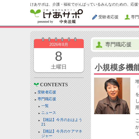
けあサポは、介護・福祉でがんばっているみんなのための、応援
受験者応援
専門
専門職応援
2026年8月
8
小規模多機
土曜日
CONTENTS
受験者応援
専門職応援
一覧
ニュース
【雑誌】今月のおはよう
21
【雑誌】今月のケアマネ
ジャー