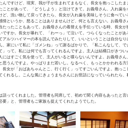
たんですけど、現実、我が子が生まれてまもなく、長女を抱っこしたま
たことがあって、「どうしよう」と泣けてきて。お義母さん、入れ歯を
けど、洗い物して戻ってきたら、長女が入れ歯を美味しそうに食べてい
感情というか、怒ることはありませんけど、何とも言えない。お義母さ
当たったこともあって。お義母さんの着替えを手伝っている時、長女が
いですか。長女が暴れて、「わーっ」て泣いて。つらくなったことがあ
てアルツハイマーの本を読んでみたりして、いいということは自分なり
ん、家にいて私に「ゴメンね」って謝るばかりで。「私こんなして、で
て」って。私には何でも言ってくれるんですよ。主人は結構口がきつい
人にはすごく気を使って、主人がいると喋らないんですよ。お義母さん
と思うんですよ。やっぱりまだ若いし。なるべく、もっとかかわれる方
。長女が「おばあちゃんとこ、行く行く」ってすごいんですよ。抱っこ
てくれるし。こんな風にきょうまちさんにお世話になっていられたら、
語ってくれました。管理者も同席して、初めて聞く内容もあったと言
必要」と、管理者もご家族も捉えてくれたようでした。