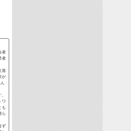
当者
業者
立港
家が
込ん
す。
トワ
とも
晴ら
はず