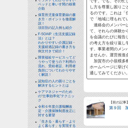
です。でも、その忙
ベッドと⾞いす間の移乗
し方を尊重し困りご
介助
るのです。これは「
保育所児童保育要録の書
で「地域に埋もれて
き方・ポイントを徹底解
説！
連絡会のメンバーは
項目別の記入例も紹介
て、それらの体験か
F-SOAIP（生活支援記録
を会議のたびに報告
法）とは？
わかりやすい介護記録・
の考え方を繰り返し
支援経過記録の書き方を
す。事業者間のメン
例文付きで紹介！
ませんか。運営推進
障害福祉サービスってど
加賀市の小規模多機
うやって使うの？利用の
流れ、受給者証、利用者
ホームページに挙げ
負担についてわかりやす
通してみてください
く解説！
認知症の人の困りごとを
解決するヒントとは
ケアマネジャーのため
の“仕事効率化”テクニッ
ク
【前の記事
令和６年度介護報酬改
第９回 
定・介護保険制度改正に
対する要望
「生きる・暮らす・より
よく暮らす」を実現する