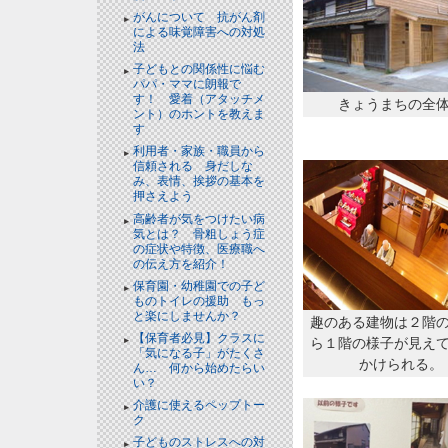
がんについて 抗がん剤
による味覚障害への対処
法
子どもとの関係性に悩む
パパ・ママに朗報で
す！ 愛着（アタッチメ
きょうまちの全
ント）のホントを教えま
す
利用者・家族・職員から
信頼される 身だしな
み、表情、挨拶の基本を
押さえよう
高齢者が気をつけたい病
気とは？ 骨粗しょう症
の症状や特徴、医療職へ
の伝え方を紹介！
保育園・幼稚園での子ど
ものトイレの援助 もっ
と楽にしませんか？
趣のある建物は２階
【保育者必見】クラスに
ら１階の様子が見え
「気になる子」がたくさ
かけられる。
ん… 何から始めたらい
い？
介護に使えるペップトー
ク
子どものストレスへの対