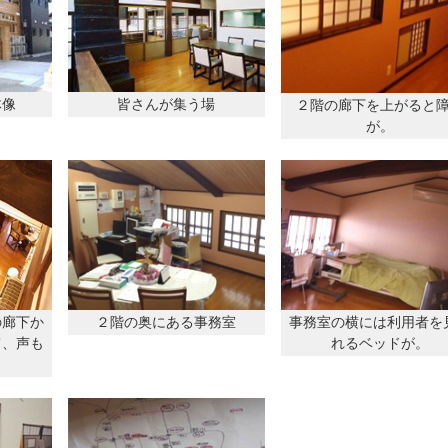
体像
皆さんが集う場
２階の廊下を上がると
が。
の廊下か
２階の奥にある事務室
事務室の横には利用者を
て、声も
れるベッドが。