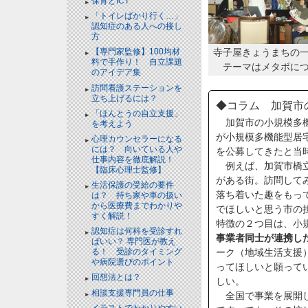
保育とICT
「トイレばかり行く…」
認知症のある人への接し
方
寺子屋きょうまちの
【専門家監修】100均材
料で手作り！ 自立課題
テーマはメタボに
のアイデア集
訪問看護ステーションを
立ち上げるには？
◆コラム 加賀市
「ほんとうの自立支援」
加賀市の小規模多機
を考えよう
が小規模多機能型居
心理カウンセラーになる
には？ 向いている人や
を公募してきたと当
仕事内容を徹底解説！
例えば、加賀市橋立
【臨床心理士監修】
がある街。訪問して
生活保護の受給の要件
落ち着いた趣をもっ
は？ 持ち家や車の扱い
から医療費までわかりや
でほしいと思う市の
すく解説！
特徴の２つ目は、小
認知症は何科を受診すれ
事業者同士が連携し
ばいい？ 専門医が教え
ーク（地域生活支援
る！ 受診のタイミング
や病院選びのポイント
ってほしいと願って
回想法とは？
しい。
相談支援専門員の仕事
全国で事業を展開し
イラストでわかりやすい