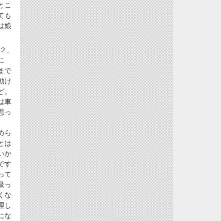
とこ
ても
は娘
２、
に
まで
動け
ど。
は車
思っ
めら
とは
いか
です
って
吸っ
くな
理し
にな