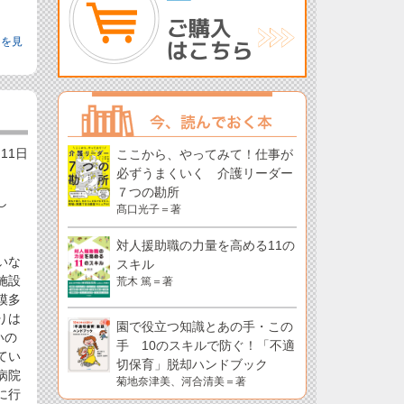
きを見
月11日
ここから、やってみて！仕事が
必ずうまくいく 介護リーダー
７つの勘所
し
髙口光子＝著
対人援助職の力量を高める11の
いな
スキル
施設
荒木 篤＝著
模多
りは
園で役立つ知識とあの手・この
いの
手 10のスキルで防ぐ！「不適
てい
切保育」脱却ハンドブック
病院
菊地奈津美、河合清美＝著
に行