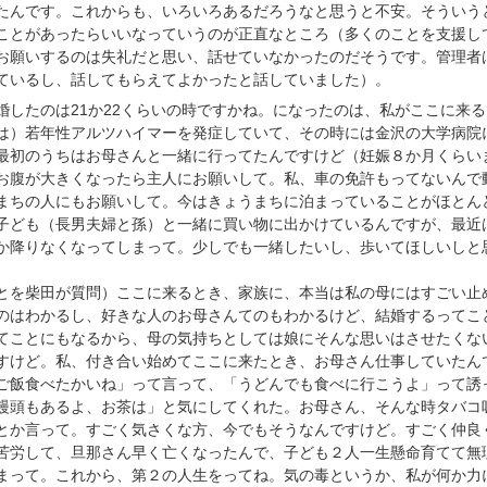
たんです。これからも、いろいろあるだろうなと思うと不安。そういう
ことがあったらいいなっていうのが正直なところ（多くのことを支援し
お願いするのは失礼だと思い、話せていなかったのだそうです。管理者
ているし、話してもらえてよかったと話していました）。
婚したのは21か22くらいの時ですかね。になったのは、私がここに来る
は）若年性アルツハイマーを発症していて、その時には金沢の大学病院
最初のうちはお母さんと一緒に行ってたんですけど（妊娠８か月くらい
お腹が大きくなったら主人にお願いして。私、車の免許もってないんで
まちの人にもお願いして。今はきょうまちに泊まっていることがほとん
子ども（長男夫婦と孫）と一緒に買い物に出かけているんですが、最近
か降りなくなってしまって。少しでも一緒したいし、歩いてほしいしと
とを柴田が質問）ここに来るとき、家族に、本当は私の母にはすごい止
のはわかるし、好きな人のお母さんてのもわかるけど、結婚するってこ
てことにもなるから、母の気持ちとしては娘にそんな思いはさせたくな
すけど。私、付き合い始めてここに来たとき、お母さん仕事していたん
ご飯食べたかいね」って言って、「うどんでも食べに行こうよ」って誘
饅頭もあるよ、お茶は」と気にしてくれた。お母さん、そんな時タバコ
とか言って。すごく気さくな方、今でもそうなんですけど。すごく仲良
苦労して、旦那さん早く亡くなったんで、子ども２人一生懸命育てて無
まって。これから、第２の人生をってね。気の毒というか、私が何か力