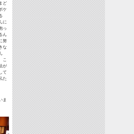
まど
ポケ
る
んに
抱っ
るん
に努
きな
ん
、こ
法が
して
私た
いま