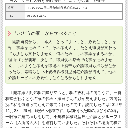
同法人 サービス付き高齢者住宅 ぶどうの家 花帽子
住所
〒710-0261 岡山県倉敷市船穂町船穂1707－１
TEL
086-552-2171
「ぶどうの家」から学べること
開設当初から、「本人にとってよいこと、必要なこと」を
軸に事業を進めていて、その考え方は、たとえ環境が変わっ
ても少しも変わりません。何のためにこの事業をするのか、
理由づけが明確。決して、職員側の都合で物事を進めませ
ん。このような考えを職場の上層部も介護職員も揺らがなか
ったら、素晴らしい小規模多機能型居宅介護が増えて、他の
介護サービスの必要性はなくなるかもしれません。
山陽本線西阿知駅に降り立つと、駅の改札口の向こうに、三喜
株式会社ぶどうの家の代表・津田さんの顔が見えました。方向音
痴の私を気遣って迎えに来てくれたのです。訪問したのは2012年
11月28～29日。暖かい地域です。以前伺った時のぶどうの家は
一軒家に建て増しをして、小規模多機能型居宅介護とグループホ
ーム（入所者５人）を運営していました。それぞれの場所で横に