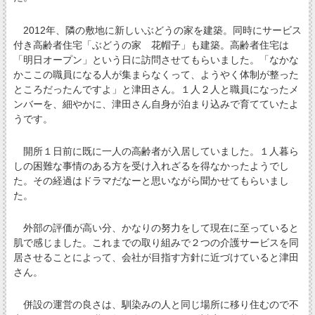
2012年、隣の敷地に新しいぶどうの家を建築。同時にサービス
付き高齢者住宅「ぶどうの家 花帽子」も建築。高齢者住宅は
「明日オープン」という日に訪問させてもらいました。「なかな
かここの職員になる人が集まらなくって、ようやく体制が整った
ところだったんですよ」と津田さん。１人２人と職員になったメ
ンバーを、細やかに、津田さん自身が泊まり込みで育てていたよ
うです。
開所１日前に既に一人の高齢者が入居していました。１人暮ら
しの困難な事情のある方を受け入れざるを得なかったようでし
た。その経過はドラマだなーと思いながら聞かせてもらいまし
た。
外部の評価が高い分、かなりの努力をして現在に至っていると
肌で感じました。これまでの取り組みで２つの介護サービスを同
居させることによって、会社が目指す方針に近づけていると津田
さん。
併設の運営の良さは、馴染みの人と同じ場所に移り住むので不