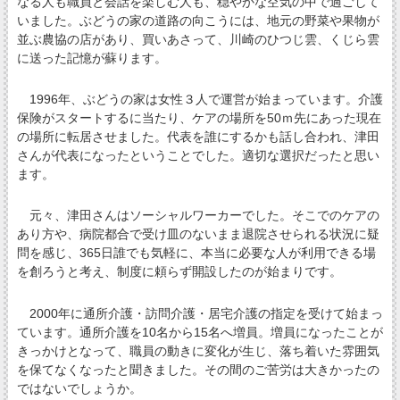
なる人も職員と会話を楽しむ人も、穏やかな空気の中で過ごして
いました。ぶどうの家の道路の向こうには、地元の野菜や果物が
並ぶ農協の店があり、買いあさって、川崎のひつじ雲、くじら雲
に送った記憶が蘇ります。
1996年、ぶどうの家は女性３人で運営が始まっています。介護
保険がスタートするに当たり、ケアの場所を50ｍ先にあった現在
の場所に転居させました。代表を誰にするかも話し合われ、津田
さんが代表になったということでした。適切な選択だったと思い
ます。
元々、津田さんはソーシャルワーカーでした。そこでのケアの
あり方や、病院都合で受け皿のないまま退院させられる状況に疑
問を感じ、365日誰でも気軽に、本当に必要な人が利用できる場
を創ろうと考え、制度に頼らず開設したのが始まりです。
2000年に通所介護・訪問介護・居宅介護の指定を受けて始まっ
ています。通所介護を10名から15名へ増員。増員になったことが
きっかけとなって、職員の動きに変化が生じ、落ち着いた雰囲気
を保てなくなったと聞きました。その間のご苦労は大きかったの
ではないでしょうか。