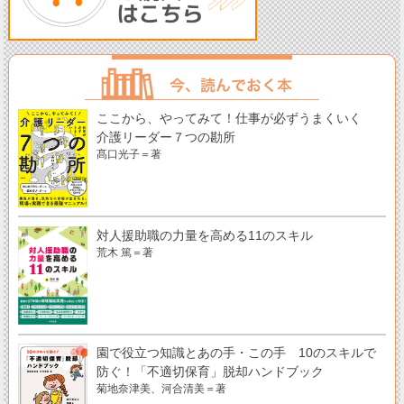
ここから、やってみて！仕事が必ずうまくいく
介護リーダー７つの勘所
髙口光子＝著
対人援助職の力量を高める11のスキル
荒木 篤＝著
園で役立つ知識とあの手・この手 10のスキルで
防ぐ！「不適切保育」脱却ハンドブック
菊地奈津美、河合清美＝著