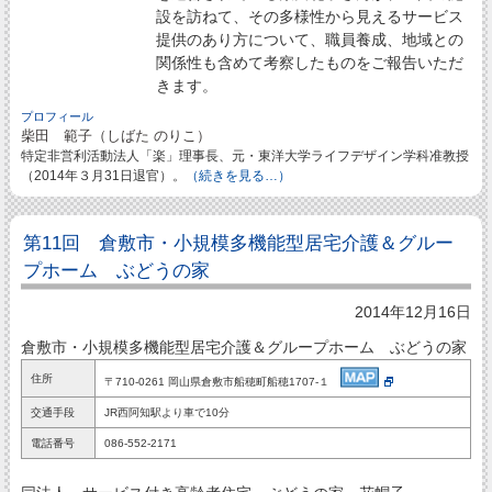
設を訪ねて、その多様性から見えるサービス
提供のあり方について、職員養成、地域との
関係性も含めて考察したものをご報告いただ
きます。
プロフィール
柴田 範子（しばた のりこ）
特定非営利活動法人「楽」理事長、元・東洋大学ライフデザイン学科准教授
（2014年３月31日退官）。
（続きを見る…）
第11回 倉敷市・小規模多機能型居宅介護＆グルー
プホーム ぶどうの家
2014年12月16日
倉敷市・小規模多機能型居宅介護＆グループホーム ぶどうの家
住所
〒710-0261 岡山県倉敷市船穂町船穂1707-１
交通手段
JR西阿知駅より車で10分
電話番号
086-552-2171