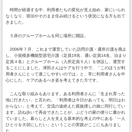
時間が経過する中、利用者たちの変化が見え始め、家にいられ
なくなり、宿泊やそのまま住み続けるという状況になる方も出て
きました。
５床のグループホームを同じ場所に開設。
2006年７月、これまで運営していた訪問介護・通所介護を廃止
し、小規模多機能型居宅介護（定員19名、通い定員14名、泊まり
定員４名）とグループホーム（入所定員５人）を併設し、運営す
ることにしました。津田さんはケアを行う中で、「このほうが利
用者さんにとって過ごしやすいのでは」と、常に利用者さんを中
心にした、ケアのあるべき姿を考えてきた方です。
こんな取り組みもあります。ある利用者さんに「生まれ育った
地に行きたい」と言われ、「利用者は今日があっても、明日はわ
からない」と考えて、交流の途絶えた親族捜しの旅に同行してい
ます。訪ね歩いて再会できたことが、ぶどうの家の便りに書かれ
ていました。暮らしと人を支える基本的な考えの中にある「一人
ひとりを大切にしたい」ということの実践がここにもありまし
た。