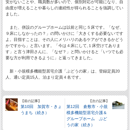
安がないことや、職員数が多いので、個別対応が可能になり、自
由度が増えることや暮らしの連続性が得られることを強調してい
ました。
また、併設のグループホームは以前と同じ５床です。「なぜ、
９床にしなかったの？」の問いかけに「大きくする必要ないです
よ。目指すことは、その人にメリハリのあるケアができるかどう
かですから」と言います。「今は４床にして,１床空けてありま
す」と言う津田さんに、「なぜ？」と問いかけると「いつでも必
要な方が利用できるように」と返ってきました。
新・小規模多機能型居宅介護「ぶどうの家」は、登録定員20
人、通い定員15人、泊まり定員４名です。
【前の記事】
【次の記事】
第10回 加賀市・きょ
第12回 倉敷市・小規
うまち（続き）
模多機能型居宅介護＆
グループホーム ぶど
うの家（続き）