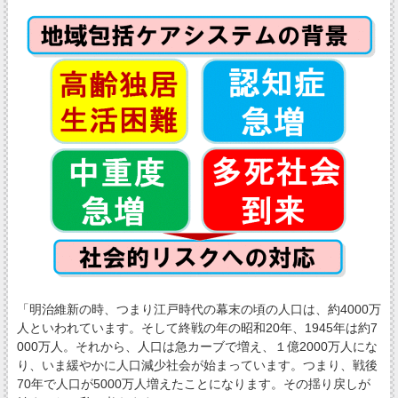
「明治維新の時、つまり江戸時代の幕末の頃の人口は、約4000万
人といわれています。そして終戦の年の昭和20年、1945年は約7
000万人。それから、人口は急カーブで増え、１億2000万人にな
り、いま緩やかに人口減少社会が始まっています。つまり、戦後
70年で人口が5000万人増えたことになります。その揺り戻しが