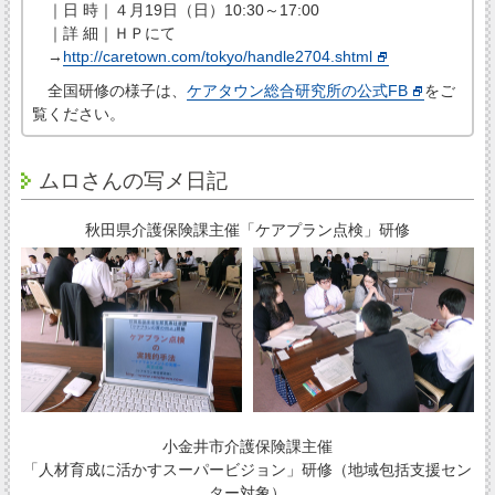
｜日 時｜４月19日（日）10:30～17:00
｜詳 細｜ＨＰにて
→
http://caretown.com/tokyo/handle2704.shtml
全国研修の様子は、
ケアタウン総合研究所の公式FB
をご
覧ください。
ムロさんの写メ日記
秋田県介護保険課主催「ケアプラン点検」研修
小金井市介護保険課主催
「人材育成に活かすスーパービジョン」研修（地域包括支援セン
ター対象）