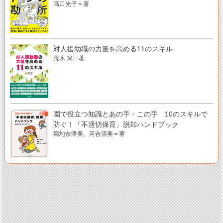
髙口光子＝著
対人援助職の力量を高める11のスキル
荒木 篤＝著
園で役立つ知識とあの手・この手 10のスキルで
防ぐ！「不適切保育」脱却ハンドブック
菊地奈津美、河合清美＝著