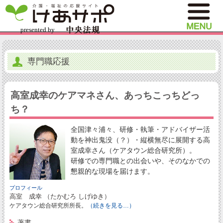
専門職応援
高室成幸のケアマネさん、あっちこっちどっ
ち？
全国津々浦々、研修・執筆・アドバイザー活
動を神出鬼没（？）・縦横無尽に展開する高
室成幸さん（ケアタウン総合研究所）。
研修での専門職との出会いや、そのなかでの
懇親的な現場を届けます。
プロフィール
高室 成幸 （たかむろ しげゆき）
ケアタウン総合研究所所長。
（続きを見る…）
著書