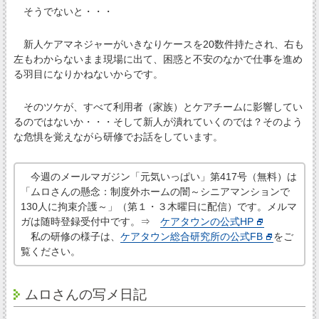
そうでないと・・・
新人ケアマネジャーがいきなりケースを20数件持たされ、右も
左もわからないまま現場に出て、困惑と不安のなかで仕事を進め
る羽目になりかねないからです。
そのツケが、すべて利用者（家族）とケアチームに影響してい
るのではないか・・・そして新人が潰れていくのでは？そのよう
な危惧を覚えながら研修でお話をしています。
今週のメールマガジン「元気いっぱい」第417号（無料）は
「ムロさんの懸念：制度外ホームの闇～シニアマンションで
130人に拘束介護～」（第１・３木曜日に配信）です。メルマ
ガは随時登録受付中です。⇒
ケアタウンの公式HP
私の研修の様子は、
ケアタウン総合研究所の公式FB
をご
覧ください。
ムロさんの写メ日記