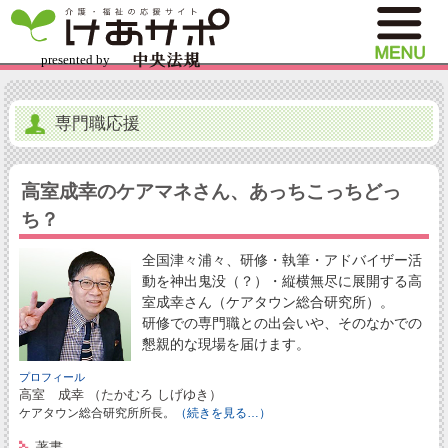
専門職応援
高室成幸のケアマネさん、あっちこっちどっ
ち？
全国津々浦々、研修・執筆・アドバイザー活
動を神出鬼没（？）・縦横無尽に展開する高
室成幸さん（ケアタウン総合研究所）。
研修での専門職との出会いや、そのなかでの
懇親的な現場を届けます。
プロフィール
高室 成幸 （たかむろ しげゆき）
ケアタウン総合研究所所長。
（続きを見る…）
著書