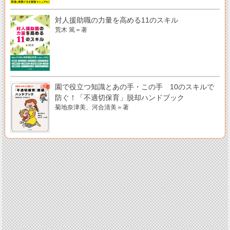
対人援助職の力量を高める11のスキル
荒木 篤＝著
園で役立つ知識とあの手・この手 10のスキルで
防ぐ！「不適切保育」脱却ハンドブック
菊地奈津美、河合清美＝著