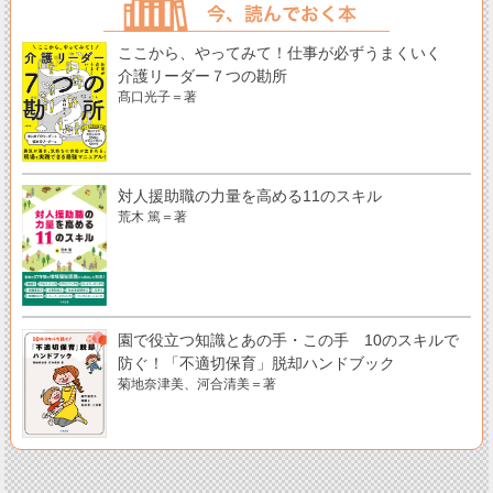
ここから、やってみて！仕事が必ずうまくいく
介護リーダー７つの勘所
髙口光子＝著
対人援助職の力量を高める11のスキル
荒木 篤＝著
園で役立つ知識とあの手・この手 10のスキルで
防ぐ！「不適切保育」脱却ハンドブック
菊地奈津美、河合清美＝著