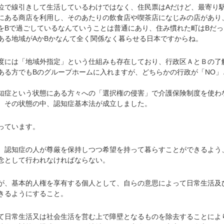
で線引きして生活しているわけではなく、住民票はAだけど、最寄り駅
にある商店を利用し、そのあたりの飲食店や喫茶店になじみの店があり
をBで過ごしているなんていうことは普通にあり、住み慣れた町はBだっ
ある地域がAかBかなんて全く関係なく暮らせる日本ですからね。
には「地域外指定」という仕組みも存在しており、行政区ＡとＢの了
ある方でもBのグループホームに入れますが、どちらかの行政が「NO」
症という状態にある方々への「選択権の侵害」で介護保険制度を使わ
、その状態の中、認知症基本法が成立しました。
っています。
、認知症の人が尊厳を保持しつつ希望を持って暮らすことができるよう
念として行われなければならない。
が、基本的人権を享有する個人として、自らの意思によって日常生活及
きるようにすること。
て日常生活又は社会生活を営む上で障壁となるものを除去することによ