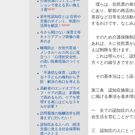
介護現場のコミュニケー
僕らは、住民票の単位
ションで使える言い換え
３選
NEW!
にあり、駅前の商店街
美容など日常生活活動
若年性認知症とは 症状や
支援のポイント、制度の
するわけです。なじみ
活用を解説！
NEW!
今さら聞けない 保育士等
そのため介護保険制度
キャリアアップ研修の基
本のき
あれば、Ａに住民票が
離職防止・次世代育成・
えば制限を受けます。
メンタルヘルス向上に役
これは明らかに、認知
立つ！「心理的安全性」
の高い医療現場のつくり
方々との線引きですが
かた
「不適切な保育」は防げ
その基本法はこう謳
る？子どもの権利から予
防・解決の糸口を考える
高齢者のエンドオブライ
第三条 認知症施策は
フ・ケアの質は、多職種
に掲げる事項を基本理
で高めるもの。ケアを管
理する者にはどんなスキ
ルが必要？
一 全ての認知症の人
訪問看護の報酬請求を間
会生活を営むことがで
違えずに行いたい！
認知症ある人への 経済
支援に使える社会保障制
三 認知症の人にとっ
度ベスト３