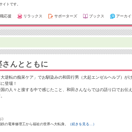
サイトです。
職応援
リラックス
サポーターズ
ブックス
アーカイ
婆さんとともに
「大逆転の痴呆ケア」でお馴染みの和田行男（大起エンゼルヘルプ）が
ポに登場！
全国の人々と接する中で感じたこと、和田さんならではの語り口でお伝
す。
お）
、国鉄の電車修理工から福祉の世界へ大転身。
（続きを見る…）