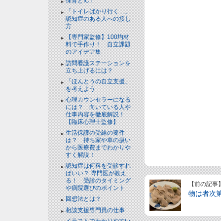
保育とICT
「トイレばかり行く…」
認知症のある人への接し
方
【専門家監修】100均材
料で手作り！ 自立課題
のアイデア集
訪問看護ステーションを
立ち上げるには？
「ほんとうの自立支援」
を考えよう
心理カウンセラーになる
には？ 向いている人や
仕事内容を徹底解説！
【臨床心理士監修】
生活保護の受給の要件
は？ 持ち家や車の扱い
から医療費までわかりや
すく解説！
認知症は何科を受診すれ
ばいい？ 専門医が教え
る！ 受診のタイミング
【前の記事
や病院選びのポイント
物は者次
回想法とは？
相談支援専門員の仕事
イラストでわかりやすい