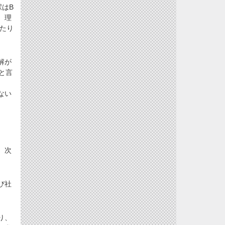
はB
、理
たり
解が
と言
ない
、次
び社
り、