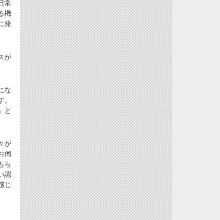
日常
る機
に発
スが
にな
す。
」と
々が
お伺
もら
い認
感じ