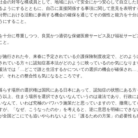
社会の対等な構成員として、地域において安全にかつ安心して自立した
るようにするとともに、自己に直接関係する事項に関して意見を表明す
分野における活動に参画する機会の確保を通じてその個性と能力を十分
うにすること。
を十分に尊重しつつ、良質かつ適切な保健医療サービス及び福祉サービ
こと。
施行された今、来春に予定されている介護保険制度改定で、どのよう
されている方々に認知症基本法がどのように映っているのか気になりま
法では「…どこで誰と生活するかについての選択の機会が確保され…
が、それとの整合性も気になるところです。
らす場所の選択権は国民にある日本にあって、認知症の状態にある方
う以上、住まう場所を選択できないなんていうのは違法であり、行政に
いなんて、いわば究極のパワハラ施策だと思っていますので、撤廃して
すが、「なぜ、こうなったのか」を考えると、逆に意思を明確にできな
が全国どこにでも追いやられないように「護るための方策」の必要性も