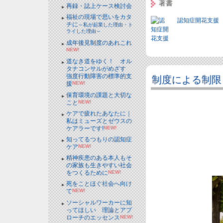
著書
再録・誌上ケース検討会
福祉の現場で思いをカタ
認知症開花支援
チに
～私が起業した理由・ト
ライした理由～
成年後見制度のあれこれ
NEW!
道なき道をゆく！ オル
タナコンサルがめざす
強度行動障害の標準的支
制度による制限
援
NEW!
保育環境の課題と大切な
こと
NEW!
ケアで疲れたあなたに｜
私はミューズとゼウスの
ケアラーです!
NEW!
知ってるつもりの認知症
ケア
NEW!
精神疾患のある本人もそ
の家族も生きやすい社会
をつくるために
NEW!
死をことほぐ社会へ向け
て
NEW!
ソーシャルワーカーに知
ってほしい 理論とアプ
ローチのエッセンス
NEW!