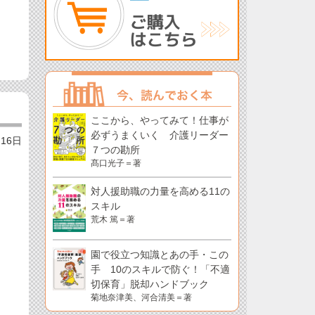
ここから、やってみて！仕事が
必ずうまくいく 介護リーダー
月16日
７つの勘所
髙口光子＝著
対人援助職の力量を高める11の
スキル
荒木 篤＝著
園で役立つ知識とあの手・この
手 10のスキルで防ぐ！「不適
切保育」脱却ハンドブック
菊地奈津美、河合清美＝著