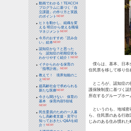
動画でわかる！TEACCH
プログラムに基づく「自
立課題」の作り方と実践
のポイント
NEW!
ヒトを動かし、組織を変
える 明日から使える職場
マネジメント
NEW!
今月のおすすめ「読み合
い」絵本
NEW!
認知症かな？と思った
ら 認知症の初期症状を
わかりやすく紹介！
NEW!
僕らは、基本、日本全
イチからわかる保育の
「指導計画」
NEW!
住民票を移して移り住
教えて！ 境界知能のこ
と
NEW!
ところが、認知症の状
超高齢社会で求められる
護保険制度に基づく認
新たな医療
NEW!
所在するグループホー
今さら聞けない 保育の
基本 保育内容5領域
NEW!
というのも、地域密着
民生委員のための一人暮
ら、住民票のある行政
らし高齢者支援・見守り
知っておきたいQ&Aを紹
じみのある住み慣れた
介！
NEW!