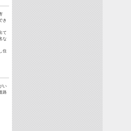
寄
でき
出て
名な
し住
がい
道路