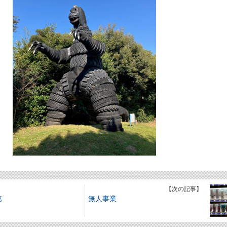
】
【次の記事】
第
無人事業