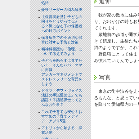
追伸
処法
介護リーダーの悩み解決
我が家の敷地に住み着
【保育者必見】子どもの
り、お出かけの時もお
困りをどうやって伝え
る？気になる子の保護者
てくれます。
への対応ポイント
敷地前の歩道が通学路
保育所等での不適切な保
きて鎮座し、生徒たち
育に対する予防と対策
猫のようですが、これ
精神科看護の「倫理」に
野良猫にとって住まう
ついて考えてみよう
み慣れていくんでしょ
子どもを怒らずに育てた
い！ そんなパパ・ママ
に吉報
アンガーマネジメントで
写真
ストレスフリーな育児を
しよう
ドラマ『デフ・ヴォイス
東京の街中渋谷を走っ
法廷の手話通訳士』でも
るもんな」と思ってい
話題！手話通訳士ってど
を降りて愛知県内の一
んなお仕事？
これで子育ても安心！お
すすめの子育てメディ
ア・アプリ5選
アトリエから始まる「探
究活動」