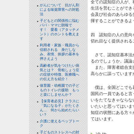
全ての認知症の人が、
がんについて 抗がん剤
生活を営むことができ
による味覚障害への対処
法
会及び社会のあらゆる
揮することができるよ
子どもとの関係性に悩む
パパ・ママに朗報で
す！ 愛着（アタッチメ
ント）のホントを教えま
四 認知症の人の意向
す
切れ目なく提供される
利用者・家族・職員から
信頼される 身だしな
み、表情、挨拶の基本を
さて、認知症基本法が
押さえよう
るのでしょうか。議論
高齢者が気をつけたい病
また、障害者総合支援
気とは？ 骨粗しょう症
高らかに謳っています
の症状や特徴、医療職へ
の伝え方を紹介！
保育園・幼稚園での子ど
僕は、全国どこでも暮
ものトイレの援助 もっ
国民の一員であると言
と楽にしませんか？
いをたてなきゃならな
【保育者必見】クラスに
「気になる子」がたくさ
いたいと思ってはいま
ん… 何から始めたらい
知症の状態にある方々
い？
てはいます。
介護に使えるペップトー
ク
子どものストレスへの対