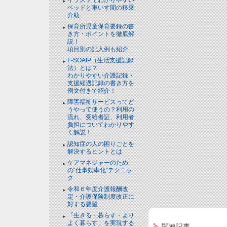
ベッドと⾞いす間の移乗
介助
保育所児童保育要録の書
き方・ポイントを徹底解
説！
項目別の記入例も紹介
F-SOAIP（生活支援記録
法）とは？
わかりやすい介護記録・
支援経過記録の書き方を
例文付きで紹介！
障害福祉サービスってど
うやって使うの？利用の
流れ、受給者証、利用者
負担についてわかりやす
く解説！
認知症の人の困りごとを
解決するヒントとは
ケアマネジャーのため
の“仕事効率化”テクニッ
ク
令和６年度介護報酬改
定・介護保険制度改正に
対する要望
「生きる・暮らす・より
よく暮らす」を実現する
関連記事