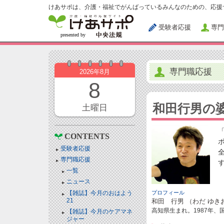
けあサポは、介護・福祉でがんばっているみんなのための、応援
受験者応援
専門
専門職応援
2026年8月
8
和田行男の
土曜日
CONTENTS
受験者応援
専門職応援
一覧
ニュース
【雑誌】今月のおはよう
プロフィール
21
和田 行男 （わだ ゆき
高知県生まれ。1987年
【雑誌】今月のケアマネ
ジャー