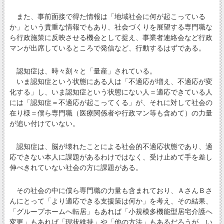
また、事前面接で得た情報は「地域社会に何が起こっている
か」という貴重な情報でもあり、社会づくりを展望する専門職な
ら行政施策に反映させる機会として捉え、事業者連絡会など行政
マンが出席しているところで発信など、行動するはずである。
認知症は、時々刻々と「量産」されている。
いま認知症という状態にある人は「不適応が増え、不適応が変
化する」し、いま認知症という状態にない人＝適応できている人
には「認知症＝不適応が起こってくる」が、それに対して社会の
在り様＝僕ら専門職（医療関係者や行政マン等も含めて）の力量
が追い付けていない。
認知症は、脳が壊れたことによる社会的不適応状態であり、適
応できない本人に課題があるわけではなく、受け止めて手を差し
伸べきれていない社会の方に課題がある。
その社会の中に僕ら専門職の力量も含まれており、ＡさんＢさ
んにとって「より適応できる支援策は何か」を考え、その結果、
「グループホームへ転居」もあれば「小規模多機能型居宅介護へ
変更」もあれば「現状維持」や「他の方法」もあるだろうが、い