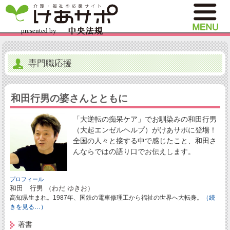
専門職応援
和田行男の婆さんとともに
「大逆転の痴呆ケア」でお馴染みの和田行男
（大起エンゼルヘルプ）がけあサポに登場！
全国の人々と接する中で感じたこと、和田さ
んならではの語り口でお伝えします。
プロフィール
和田 行男 （わだ ゆきお）
高知県生まれ。1987年、国鉄の電車修理工から福祉の世界へ大転身。
（続
きを見る…）
著書