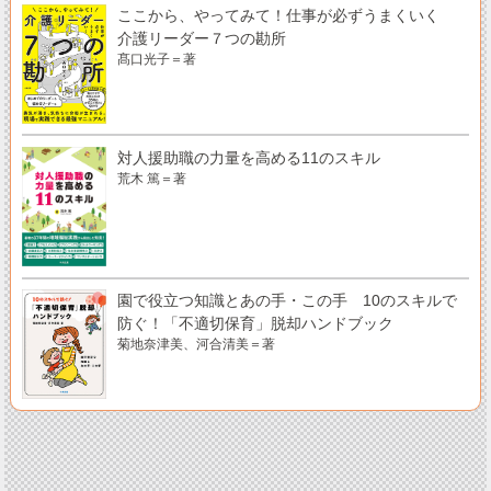
ここから、やってみて！仕事が必ずうまくいく
介護リーダー７つの勘所
髙口光子＝著
対人援助職の力量を高める11のスキル
荒木 篤＝著
園で役立つ知識とあの手・この手 10のスキルで
防ぐ！「不適切保育」脱却ハンドブック
菊地奈津美、河合清美＝著