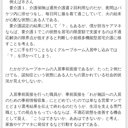
例えばＢさん
要介護１、介護保険は通所介護週２回利用なのだが、夜間はバ
ケツ内に排せつをし、毎日同じ服を着て過ごしていて、火の始末
が心配な状態にある人である。
要介護認定の結果に対して「？」もあるが、僕が担当ケアマネ
ならば、要介護１でこの状態を居宅の限度額で支援するのは不適
応解決の限界点が低すぎると判断し小規模多機能型居宅介護に移
すことを考える。
そこに手を打つこともなくグループホーム入居申し込みでは
「？」を浮かべてしまう。
たかがグループホームの入居事前面接であるが、たった２例だ
けでも、認知症という状態にある人たちの置かれている社会的状
況が見えやしないか。
入居事前面接を行った職員が、事前面接を「わが施設への入居
のための事前情報収集」にとどめていたのでは単なる営業マンで
とどまり選考結果を伝えて終わるのだろうが、生活を支える専門
職としての視点をもっているならば、不適応状態を改善する機会
として捉え、「こうはできないか、ああはできないか」と考え、
家族やケアマネに発信するなど行動するはずである。