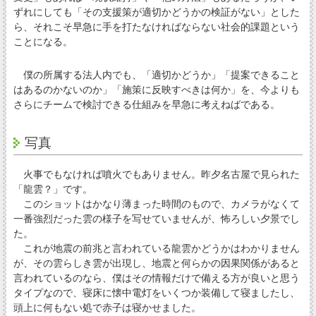
ずれにしても「その支援策が適切かどうかの検証がない」とした
ら、それこそ早急に手を打たなければならない社会的課題という
ことになる。
僕の所属する法人内でも、「適切かどうか」「提案できること
はあるのかないのか」「施策に反映すべきは何か」を、今よりも
さらにチームで検討できる仕組みを早急に考えねばである。
写真
火事でもなければ噴火でもありません。昨夕名古屋で見られた
「龍雲？」です。
このショットはかなり薄まった時間のもので、カメラがなくて
一番強烈だった雲の様子を写せていませんが、怖ろしい夕景でし
た。
これが地震の前兆と言われている龍雲かどうかはわかりません
が、その雲らしき雲が出現し、地震と何らかの因果関係があると
言われているのなら、僕はその情報だけで備える方が良いと思う
タイプなので、寝床に懐中電灯をいくつか装備して寝ましたし、
頭上に何もない処で赤子は寝かせました。