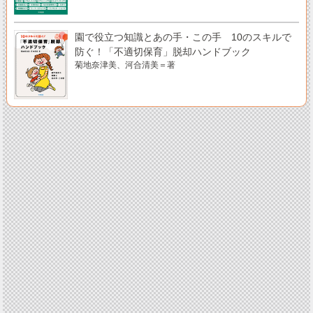
園で役立つ知識とあの手・この手 10のスキルで
防ぐ！「不適切保育」脱却ハンドブック
菊地奈津美、河合清美＝著