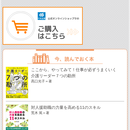
ここから、やってみて！仕事が必ずうまくいく
介護リーダー７つの勘所
髙口光子＝著
対人援助職の力量を高める11のスキル
荒木 篤＝著