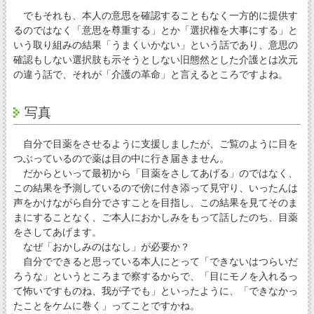
でもそれも、本人の意思を確認することもなく一方的に提供す
るのではなく「意思を尊重する」とか「選択権を大事にする」と
いう取り組みの結果「うまくいかない」という話であり、意思の
確認もしない選択肢も示そうとしない旧態然とした介護とは次元
の違う話で、それが「介護の革命」と言えるところですよね。
写真
自分で目薬をさせるように支援しましたが、ご覧のように目を
つぶっているので薬は目の中に行き届きません。
だからといって最初から「目薬をさしてあげる」のではなく、
この結果を予測しているので傍に付き添って見守り、いったんは
声をかけながら自分でさすことを目指し、この結果を見てそのま
まにすることなく、ご本人におかしみをもって話したのち、目薬
をさしてあげます。
なぜ「おかしみのはなし」が必要か？
自分でできると思っている本人にとって「できないはつらいだ
ろうな」というところまで察するからで、「目にモノを入れるっ
て怖いですものね、我が子でも」といったように、「できなかっ
たことをケムに巻く」ってことですかね。