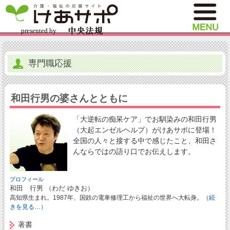
専門職応援
和田行男の婆さんとともに
「大逆転の痴呆ケア」でお馴染みの和田行男
（大起エンゼルヘルプ）がけあサポに登場！
全国の人々と接する中で感じたこと、和田さ
んならではの語り口でお伝えします。
プロフィール
和田 行男 （わだ ゆきお）
高知県生まれ。1987年、国鉄の電車修理工から福祉の世界へ大転身。
（続
きを見る…）
著書