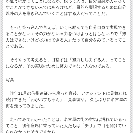
が違うのかってことになるが、僕って人は、自分自身が力を尽く
すことができない人ではあるけれど、目的を実現するために自分
以外の人を巻き込んでいくことはする人だってことだ。
もっと突っ込んで言えば、いくら励んでも自分自身で実現でき
ることがない：その力がない＝力をつけようとはしないので「努
力はできないけど尽力はできる人」だって自分をみているってこ
とである。
そうやって考えると、目指すは「努力し尽力する人」ってこと
になるが、その実現のために努力できない人なのである。
写真
昨年11月の信州遠征から戻った直後、アクシデントに見舞われ
続けてきた「わがパブちゃん」、見事復活。 久しぶりに名古屋の
街を走ってみました。
走ってみてわかったことは、名古屋の街の空気は汚れているっ
てこと。後部座席に乗っていた人たちは「チリ」で目を開けてい
られなかったそうですから。