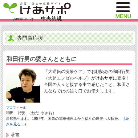
専門職応援
和田行男の婆さんとともに
「大逆転の痴呆ケア」でお馴染みの和田行男
（大起エンゼルヘルプ）がけあサポに登場！
全国の人々と接する中で感じたこと、和田さ
んならではの語り口でお伝えします。
プロフィール
和田 行男 （わだ ゆきお）
高知県生まれ。1987年、国鉄の電車修理工から福祉の世界へ大転身。
（続
きを見る…）
著書