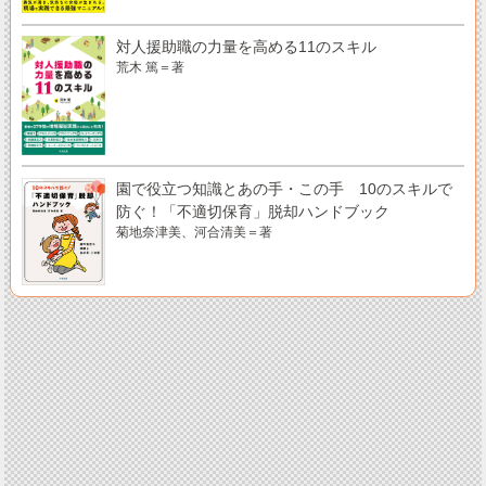
対人援助職の力量を高める11のスキル
荒木 篤＝著
園で役立つ知識とあの手・この手 10のスキルで
防ぐ！「不適切保育」脱却ハンドブック
菊地奈津美、河合清美＝著