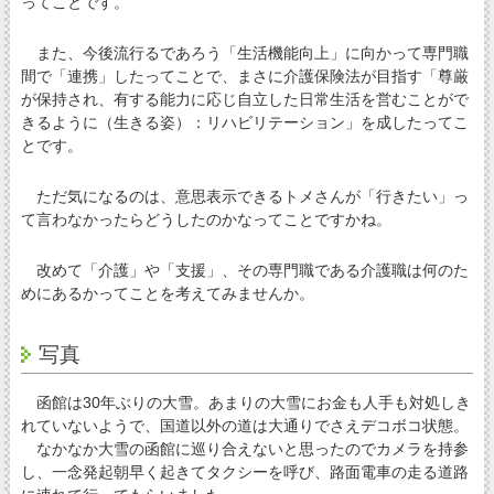
ってことです。
また、今後流行るであろう「生活機能向上」に向かって専門職
間で「連携」したってことで、まさに介護保険法が目指す「尊厳
が保持され、有する能力に応じ自立した日常生活を営むことがで
きるように（生きる姿）：リハビリテーション」を成したってこ
とです。
ただ気になるのは、意思表示できるトメさんが「行きたい」っ
て言わなかったらどうしたのかなってことですかね。
改めて「介護」や「支援」、その専門職である介護職は何のた
めにあるかってことを考えてみませんか。
写真
函館は30年ぶりの大雪。あまりの大雪にお金も人手も対処しき
れていないようで、国道以外の道は大通りでさえデコボコ状態。
なかなか大雪の函館に巡り合えないと思ったのでカメラを持参
し、一念発起朝早く起きてタクシーを呼び、路面電車の走る道路