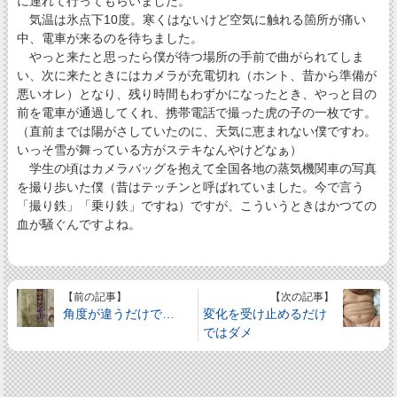
に連れて行ってもらいました。
気温は氷点下10度。寒くはないけど空気に触れる箇所が痛い
中、電車が来るのを待ちました。
やっと来たと思ったら僕が待つ場所の手前で曲がられてしま
い、次に来たときにはカメラが充電切れ（ホント、昔から準備が
悪いオレ）となり、残り時間もわずかになったとき、やっと目の
前を電車が通過してくれ、携帯電話で撮った虎の子の一枚です。
（直前までは陽がさしていたのに、天気に恵まれない僕ですわ。
いっそ雪が舞っている方がステキなんやけどなぁ）
学生の頃はカメラバッグを抱えて全国各地の蒸気機関車の写真
を撮り歩いた僕（昔はテッチンと呼ばれていました。今で言う
「撮り鉄」「乗り鉄」ですね）ですが、こういうときはかつての
血が騒ぐんですよね。
【前の記事】
【次の記事】
角度が違うだけで…
変化を受け止めるだけ
ではダメ