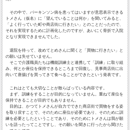
その中で、パーキンソン病を患ってはいますが意思表示できる
トメさん（仮名）に「望んでいることは何か」を聞いてみると、
「よく行っていた町や商店街に行きたい」とのことだったので、
それを実現するために計画化したのですが、あいにく骨折で入院
となり実現できませんでした。
退院を待って、改めてとめさんに聞くと「買物に行きたい」と
の願いは失せていません。
そこで介護職員たちは機能訓練士と連携して「訓練」に取り組
み、何とか座位を保持できるところまで回復し、見事商店街に出
向いて唐揚げを買ってきて食べることができたという発表です。
これはとても大切なことが散らばっている内容です。
まず、訓練をすることが目的になっていません。重ねて座位を
保持できることが目的でもありません。
目的は、かつてトメさんが自力でできた商店街で買物をする姿
を取り戻すことで、そのために座位が必要であり、そのために訓
練を必要としたということであり、そのためにトメさんは我が願
いを語ったってことですし、その願いを聞きに行ったから聞けた