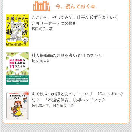
ここから、やってみて！仕事が必ずうまくいく
介護リーダー７つの勘所
髙口光子＝著
対人援助職の力量を高める11のスキル
荒木 篤＝著
園で役立つ知識とあの手・この手 10のスキルで
防ぐ！「不適切保育」脱却ハンドブック
菊地奈津美、河合清美＝著