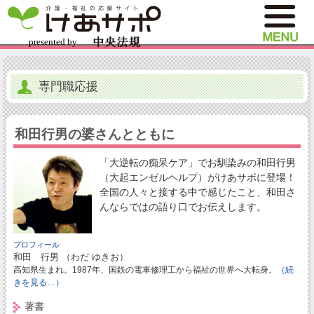
専門職応援
和田行男の婆さんとともに
「大逆転の痴呆ケア」でお馴染みの和田行男
（大起エンゼルヘルプ）がけあサポに登場！
全国の人々と接する中で感じたこと、和田さ
んならではの語り口でお伝えします。
プロフィール
和田 行男 （わだ ゆきお）
高知県生まれ。1987年、国鉄の電車修理工から福祉の世界へ大転身。
（続
きを見る…）
著書