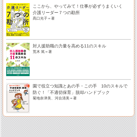
ここから、やってみて！仕事が必ずうまくいく
介護リーダー７つの勘所
髙口光子＝著
対人援助職の力量を高める11のスキル
荒木 篤＝著
園で役立つ知識とあの手・この手 10のスキルで
防ぐ！「不適切保育」脱却ハンドブック
菊地奈津美、河合清美＝著