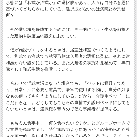
形態には「和式か洋式か」の選択肢があり、人々は自分の意思に
基づいてどちらかにしている。選択肢がないのは病院とか刑務
所？
その選択権を保障するためには、画一的にベッド生活を前提と
した建物や調度品の設えはおかしい。
僕が施設づくりをするときは、居室は和室でつくるようにし
て、和式でも洋式でも就寝形態は入居者の選択に委ね、それに違
和感がない設えにしている。また入居者の状態を見極めて、専門
職として和式生活を推奨している。
合わせて洋式生活になった場合でも、「ベッドは寝具」であ
り、日常生活に必要な道具で、居室で使用する物は、自分の好き
なもの使ってもらうようにしている。だから「介護用ベッド」に
こだわらない。どうしてもこちらの事情で介護用ベッドにしても
らいたいときは、選択権を奪うので僕ら事業者が提供する。
もちろん食事も、「何を食べたいですか」とグループホームで
は意思を確認するし、特定施設のようにあらかじめ決められた献
立を画一的に提供する仕組みになっているところでも「２メニュ