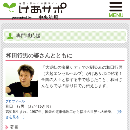
専門職応援
和田行男の婆さんとともに
「大逆転の痴呆ケア」でお馴染みの和田行男
（大起エンゼルヘルプ）がけあサポに登場！
全国の人々と接する中で感じたこと、和田さ
んならではの語り口でお伝えします。
プロフィール
和田 行男 （わだ ゆきお）
高知県生まれ。1987年、国鉄の電車修理工から福祉の世界へ大転身。
（続
きを見る…）
著書