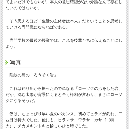
てよいだけでもないが、本人の意思確認がない介護なんて存在し
ないのではないか。
そう思えるほど「生活の主体者は本人」だということを思考し
ていける専門職にならねばである。
専門学校の最後の授業では、これを後輩たちに伝えることにし
よう。
写真
隠岐の島の「ろうそく岩」
これは釣り船から撮ったので単なる「ローソクの形をした岩」
だが、沈む太陽が背景にくると全く様相が変わり、まさにローソ
クになるそうだ。
僕は、ちょっぴり早い夏のバカンス。初めてヒラメが釣れ、二
匹目は特大でした。他にも、ヒラマサ、ワラサ、カサゴ（特
大）、チカメキントキと愉しいひと時でした。