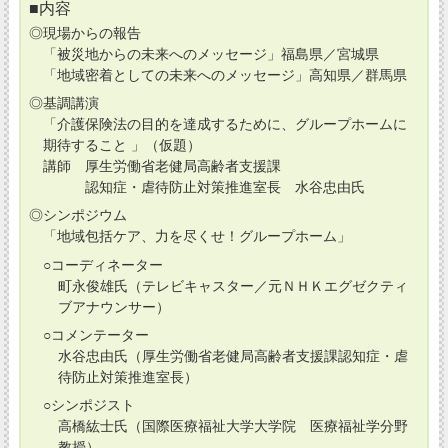
■内容
◎現場からの報告
「被災地からの未来へのメッセージ」福島県／宮城県
「地域密着としての未来へのメッセージ」高知県／群馬県
◎基調講演
「介護保険法の目的を達成するために、グループホームに
期待すること 」（仮題）
講師 厚生労働省老健局高齢者支援課
認知症・虐待防止対策推進室長 水谷忠由氏
◎シンポジウム
「地域包括ケア、力を尽くせ！グループホーム」
○コーディネーター
町永俊雄氏（テレビキャスター／元ＮＨＫエグゼクティ
ブアナウンサー）
○コメンテーター
水谷忠由氏（厚生労働省老健局高齢者支援課認知症・虐
待防止対策推進室長）
○シンポジスト
高橋紘士氏（国際医療福祉大学大学院 医療福祉学分野
教授）