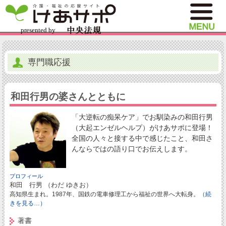
専門職応援
和田行男の婆さんとともに
「大逆転の痴呆ケア」でお馴染みの和田行男
（大起エンゼルヘルプ）がけあサポに登場！
全国の人々と接する中で感じたこと、和田さ
んならではの語り口でお伝えします。
プロフィール
和田 行男 （わだ ゆきお）
高知県生まれ。1987年、国鉄の電車修理工から福祉の世界へ大転身。
（続
きを見る…）
著書