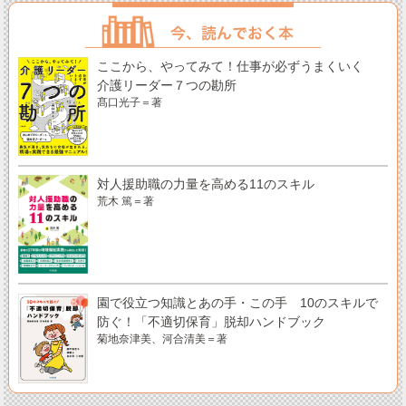
ここから、やってみて！仕事が必ずうまくいく
介護リーダー７つの勘所
髙口光子＝著
対人援助職の力量を高める11のスキル
荒木 篤＝著
園で役立つ知識とあの手・この手 10のスキルで
防ぐ！「不適切保育」脱却ハンドブック
菊地奈津美、河合清美＝著