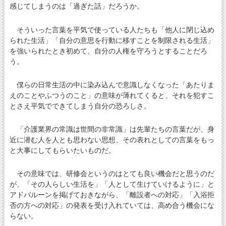
感じてしまうのは「過ぎた話」だろうか。
そういった言葉を平気で使っている人たちも「他人に閉じ込め
られた生活」「自分の意思を行動に移すことを制限される生活」
を強いられたとき初めて、自分の人権を守ろうとすることだろ
う。
僕らの日常生活の中に染み込んで意識しなくなった「あたりま
えのことやふつうのこと」の意味が薄れてくると、それを犯すこ
とさえ平気でできてしまう自分の恐ろしさ。
「介護業界の常識は世間の非常識」は先輩たちの言葉だが、身
近に潜む人を人とも思わない思想、その表れとしての言葉をもっ
と大事にしてもらいたいものだ。
その意味では、研修会というのはとても良い機会だと思うのだ
が、「その人らしい生活を」「人として生けていけるように」と
アドバルーンを掲げておきながら、「離設者への対応」「入浴拒
否の方への対応」の発表を受け入れていては、高め合う機会にな
らない。