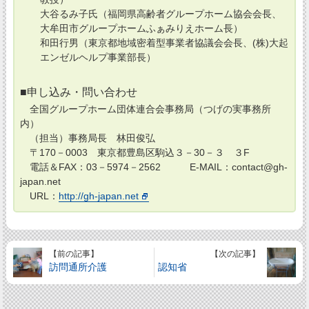
大谷るみ子氏（福岡県高齢者グループホーム協会会長、
大牟田市グループホームふぁみりえホーム長）
和田行男（東京都地域密着型事業者協議会会長、(株)大起
エンゼルヘルプ事業部長）
■申し込み・問い合わせ
全国グループホーム団体連合会事務局（つげの実事務所
内）
（担当）事務局長 林田俊弘
〒170－0003 東京都豊島区駒込３－30－３ ３F
電話＆FAX：03－5974－2562 E-MAIL：contact@gh-
japan.net
URL：
http://gh-japan.net
【前の記事】
【次の記事】
訪問通所介護
認知省