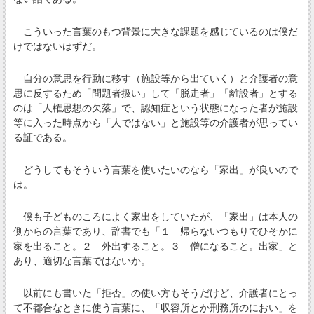
こういった言葉のもつ背景に大きな課題を感じているのは僕だ
けではないはずだ。
自分の意思を行動に移す（施設等から出ていく）と介護者の意
思に反するため「問題者扱い」して「脱走者」「離設者」とする
のは「人権思想の欠落」で、認知症という状態になった者が施設
等に入った時点から「人ではない」と施設等の介護者が思ってい
る証である。
どうしてもそういう言葉を使いたいのなら「家出」が良いので
は。
僕も子どものころによく家出をしていたが、「家出」は本人の
側からの言葉であり、辞書でも「１ 帰らないつもりでひそかに
家を出ること。２ 外出すること。３ 僧になること。出家」と
あり、適切な言葉ではないか。
以前にも書いた「拒否」の使い方もそうだけど、介護者にとっ
て不都合なときに使う言葉に、「収容所とか刑務所のにおい」を