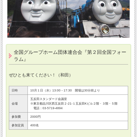
全国グループホーム団体連合会『第２回全国フォー
ラム』
ぜひとも来てください！（和田）
日時
10月１日（水）13:00－17:30 開場は30分前より
五反田スタンダード会議室
会場
※東京都品川区西五反田２-21-１五反田Kビル２階・３階・５階
電話：03-5719-4894
参加費
2000円
参加定員
400名